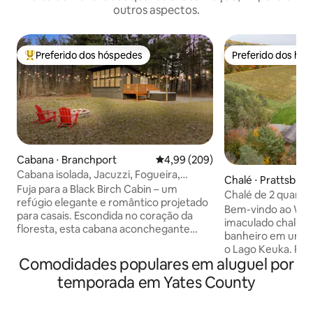
outros aspectos.
Preferido dos hóspedes
Preferido dos hó
Entre os melhores preferidos dos hóspedes
Preferido dos hó
Cabana ⋅ Branchport
4,99 de uma avaliação média de 5
4,99 (209)
Cabana isolada, Jacuzzi, Fogueira,
Chalé ⋅ Prattsbur
Animais de estimação, Churrasqueira
Fuja para a Black Birch Cabin – um
Chalé de 2 quarto
refúgio elegante e romântico projetado
hidromassagem e
Bem-vindo ao Whi
para casais. Escondida no coração da
de 30 acres
imaculado chalé de
floresta, esta cabana aconchegante
banheiro em um vi
oferece o máximo de reclusão com uma
o Lago Keuka. Relaxe em um grande
banheira de hidromassagem privativa,
Comodidades populares em aluguel por
deck privativo e
uma lareira crepitante e arredores
banheira de hidr
temporada em Yates County
florestais serenos. Perfeito para relaxar
todo o ano, enqua
juntos, seja observando as estrelas junto
das vistas ao redor
à lareira, jogando jogos de tabuleiro,