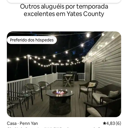
Outros aluguéis por temporada
excelentes em Yates County
Preferido dos hóspedes
Preferido dos hóspedes
Casa ⋅ Penn Yan
4,83 de uma 
4,83 (6)