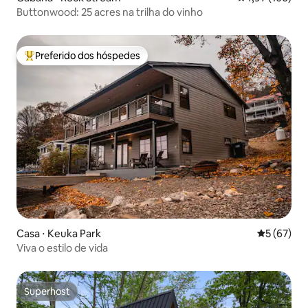
Buttonwood: 25 acres na trilha do vinho
Preferido dos hóspedes
Entre os melhores preferidos dos hóspedes
Casa ⋅ Keuka Park
5 de uma a
5 (67)
Viva o estilo de vida
Superhost
Superhost