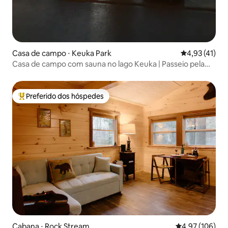
Casa de campo ⋅ Keuka Park
4,93 de uma a
4,93 (41)
Casa de campo com sauna no lago Keuka | Passeio pela
região vinícola
Preferido dos hóspedes
Entre os melhores preferidos dos hóspedes
Cabana ⋅ Rock Stream
4,97 de uma av
4,97 (106)