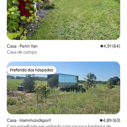
Casa ⋅ Penn Yan
4,91 de uma a
4,91 (64)
Casa de campo
Preferido dos hóspedes
Preferido dos hóspedes
Casa ⋅ Hammondsport
4,89 de uma a
4,89 (63)
Casa espelhada em vinhedo com sauna e banheira de