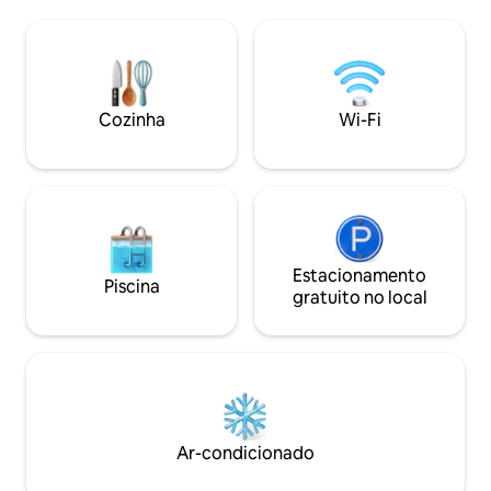
presenteado com 
desfrutando do ambiente pacífico ou
fôlego dos corpos
simplesmente se reconectando. A
Localizado a 10 mi
cabana Black Birch convida você a
vinícolas, cervejar
relaxar, recarregar as energias e criar
locais para casam
memórias inesquecíveis em um
atrações locais. 
ambiente verdadeiramente mágico.
Cozinha
Wi-Fi
lugar único para d
o Finger Lakes tem
Estacionamento
Piscina
gratuito no local
Ar-condicionado