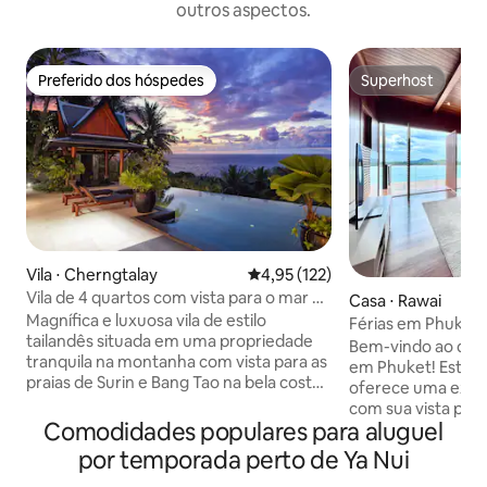
outros aspectos.
Preferido dos hóspedes
Superhost
Preferido dos hóspedes
Superhost
Vila ⋅ Cherngtalay
4,95 de uma avaliação média de 
4,95 (122)
Vila de 4 quartos com vista para o mar no
Casa ⋅ Rawai
topo da colina, Phuket
Magnífica e luxuosa vila de estilo
Férias em Phuket 
tailandês situada em uma propriedade
Bem-vindo ao dest
tranquila na montanha com vista para as
em Phuket! Esta ca
praias de Surin e Bang Tao na bela costa
oferece uma expe
oeste de Phuket. Vila de 400 m² de
com sua vista pan
interior, 4 quartos com camas king-size,
Comodidades populares para aluguel
do deslumbrante
banheiros privativos. Totalmente
Situada no topo d
por temporada perto de Ya Nui
mobiliada e decorada com peças de arte
vila de luxo oferec
asiática. A piscina de borda infinita tem