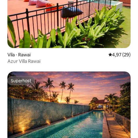
Vila ⋅ Rawai
4,97 de uma a
4,97 (29)
Azur Villa Rawai
Superhost
Superhost