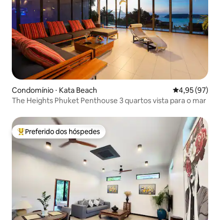
Condomínio ⋅ Kata Beach
4,95 de uma a
4,95 (97)
The Heights Phuket Penthouse 3 quartos vista para o mar
Preferido dos hóspedes
Entre os melhores preferidos dos hóspedes