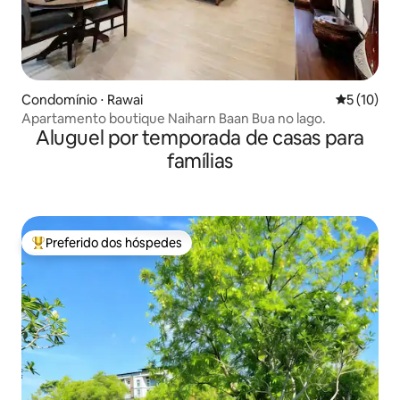
Condomínio ⋅ Rawai
5 de uma a
5 (10)
Apartamento boutique Naiharn Baan Bua no lago.
Aluguel por temporada de casas para
famílias
Preferido dos hóspedes
Entre os melhores preferidos dos hóspedes