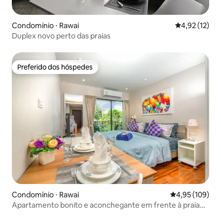
Condomínio ⋅ Rawai
4,92 de uma a
4,92 (12)
Duplex novo perto das praias
Preferido dos hóspedes
Preferido dos hóspedes
Condomínio ⋅ Rawai
4,95 de uma av
4,95 (109)
Apartamento bonito e aconchegante em frente à praia
de Rawai - 50m