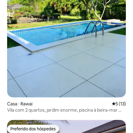
Casa ⋅ Rawai
5 de uma a
5 (13)
Vila com 2 quartos, jardim enorme, piscina à beira-mar @
A 50 metros da Praia de Rawai
Preferido dos hóspedes
Preferido dos hóspedes