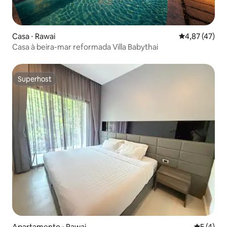
Casa ⋅ Rawai
4,87 de uma a
4,87 (47)
Casa à beira-mar reformada Villa Babythai
Superhost
Superhost
Apartamento ⋅ Rawai
5 de uma 
5 (4)