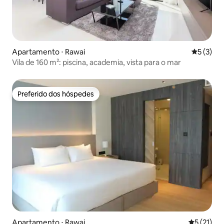
Apartamento ⋅ Rawai
5 de uma 
5 (3)
Vila de 160 m²: piscina, academia, vista para o mar
Preferido dos hóspedes
Preferido dos hóspedes
Apartamento ⋅ Rawai
5 de uma a
5 (21)