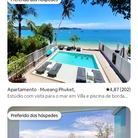
Preferido dos hóspedes
Apartamento ⋅ Mueang Phuket,
4,87 de uma av
4,87 (202)
Estúdio com vista para o mar em Villa e piscina de borda
infinita
Preferido dos hóspedes
Preferido dos hóspedes