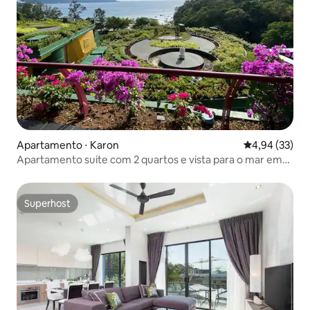
Apartamento ⋅ Karon
4,94 de uma a
4,94 (33)
Apartamento suite com 2 quartos e vista para o mar em
Kata
Superhost
Superhost