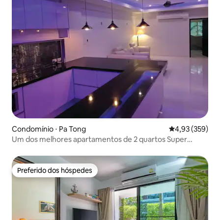
Condomínio ⋅ Pa Tong
4,93 de uma av
4,93 (359)
Um dos melhores apartamentos de 2 quartos Super
Modem de Patong
Preferido dos hóspedes
Preferido dos hóspedes