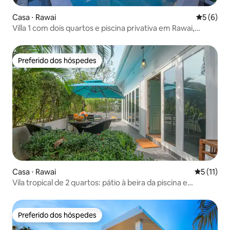
Casa ⋅ Rawai
5 de uma 
5 (6)
Villa 1 com dois quartos e piscina privativa em Rawai,
Phuket
Preferido dos hóspedes
Preferido dos hóspedes
Casa ⋅ Rawai
5 de uma a
5 (11)
Vila tropical de 2 quartos: pátio à beira da piscina e
caminhada até o mar
Preferido dos hóspedes
Preferido dos hóspedes