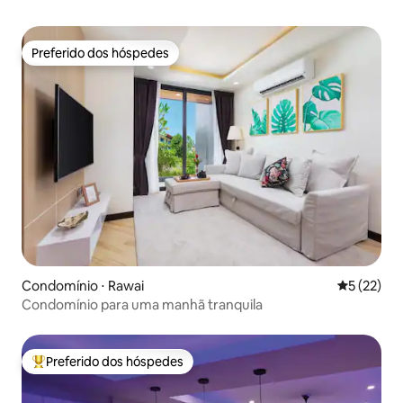
Preferido dos hóspedes
Preferido dos hóspedes
Condomínio ⋅ Rawai
5 de uma a
5 (22)
Condomínio para uma manhã tranquila
Preferido dos hóspedes
Entre os melhores preferidos dos hóspedes