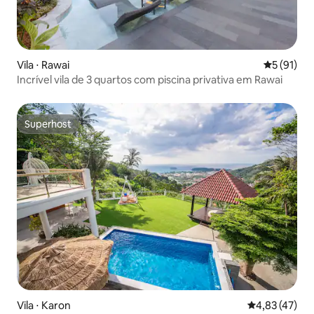
Vila ⋅ Rawai
5 de uma a
5 (91)
Incrível vila de 3 quartos com piscina privativa em Rawai
Superhost
Superhost
Vila ⋅ Karon
4,83 de uma a
4,83 (47)