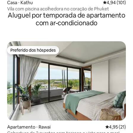
Casa ⋅ Kathu
4,94 de uma av
4,94 (101)
Vila com piscina acolhedora no coração de Phuket
Aluguel por temporada de apartamento
com ar-condicionado
Preferido dos hóspedes
Preferido dos hóspedes
Apartamento ⋅ Rawai
4,95 de uma a
4,95 (21)