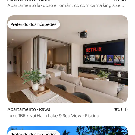
Apartamento luxuoso e romântico com cama king size
em Rawai, ao lado da Península de Krabi | Parque aquático
para crianças | Academia
Preferido dos hóspedes
Preferido dos hóspedes
Apartamento ⋅ Rawai
5 de uma a
5 (11)
Luxo 1BR • Nai Harn Lake & Sea View • Piscina
Preferido dos hóspedes