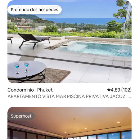
Preferido dos hóspedes
Preferido dos hóspedes
Condomínio ⋅ Phuket
4,89 de uma av
4,89 (102)
APARTAMENTO VISTA MAR PISCINA PRIVATIVA JACUZI 3
QUARTOS 6/7 PESSOAS
Superhost
Superhost