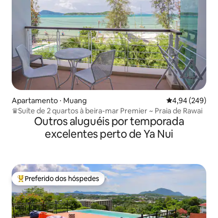
Apartamento ⋅ Muang
4,94 de uma ava
4,94 (249)
♛Suíte de 2 quartos à beira-mar Premier ~ Praia de Rawai
Outros aluguéis por temporada
excelentes perto de Ya Nui
Preferido dos hóspedes
Entre os melhores preferidos dos hóspedes