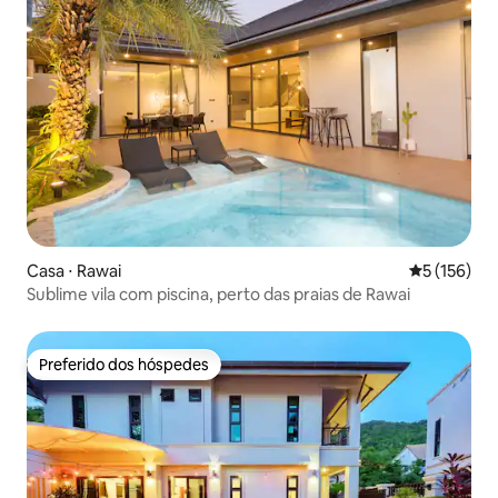
Casa ⋅ Rawai
5 de uma av
5 (156)
Sublime vila com piscina, perto das praias de Rawai
Preferido dos hóspedes
Preferido dos hóspedes