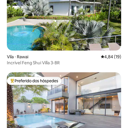
Vila ⋅ Rawai
4,84 de uma a
4,84 (19)
Incrível Feng Shui Villa 3-BR
Preferido dos hóspedes
Entre os melhores preferidos dos hóspedes