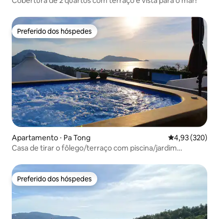
Cobertura de 2 quartos com terraço e vista para o mar!
Preferido dos hóspedes
Preferido dos hóspedes
Apartamento ⋅ Pa Tong
4,93 de uma av
4,93 (320)
Casa de tirar o fôlego/terraço com piscina/jardim
encantador
Preferido dos hóspedes
Preferido dos hóspedes