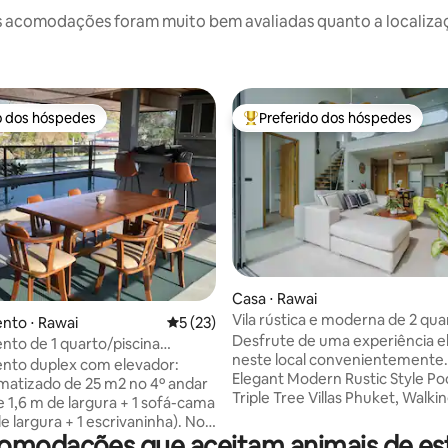
 acomodações foram muito bem avaliadas quanto a localizaçã
o dos hóspedes
Preferido dos hóspedes
o dos hóspedes
Entre os melhores preferidos d
média de 5, 73 avaliações
Casa ⋅ Rawai
Vila rústica e moderna de 2 qua
nto ⋅ Rawai
5 de uma avaliação média de 5, 23 avalia
5 (23)
uma caminhada de Rawai Beach
Desfrute de uma experiência e
to de 1 quarto/piscina
Beach
neste local convenientemente
nto duplex com elevador:
Elegant Modern Rustic Style Poo
imatizado de 25 m2 no 4º andar
Triple Tree Villas Phuket, Walkin
e 1,6 m de largura + 1 sofá-cama
Rawai & Yanui Beach. Windmill 
 largura + 1 escrivaninha). No
Sunset Viewpoint, Krathing Be
modações que aceitam animais de esti
 banheiro e espaçosa sala de 70