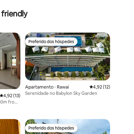
friendly
Preferido dos hóspedes
Preferido dos hóspedes
Apartamento ⋅ Rawai
4,92 de uma avaliação
4,92 (12)
Serenidade no Babylon Sky Garden
4,92 de uma avaliação média de 5, 13 avaliações
4,92 (13)
450m from
ções
Preferido dos hóspedes
Preferido dos hóspedes