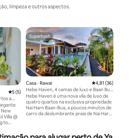
o, limpeza e outros aspectos.
Vila ⋅ Raw
Superhost
Preferi
os hóspedes
Superhost
Preferi
Espaçosa 
Rawai.
LEIA AT
COMPLET
ESTAR C
CONDIÇÕ
ADICIONA
especial
novos an
Casa ⋅ Rawai
4,81 de uma avaliação
4,81 (36)
Descubra
Hebe Haven, 4 camas de luxo e Baan Bua
5 de uma avaliação média de 5, 5 avaliações
5 (5)
tailandes
Nai Harn
Hebe Haven é uma nova vila de luxo de
rtos a
ções
centrada
quatro quartos na exclusiva propriedade
 e Yanui
legante
piscina pr
Nai Harn Baan-Bua, a poucos minutos de
. New
combina 
carro da deslumbrante praia de Nai Harn.
l Villa @
moderno. 
A vila tem uma piscina privativa
g to
amigos, a
extragrande, quatro quartos, cada um
Viewpoint,
mercados
com banheira e chuveiro privativos,
ach,
de Phuke
mação para alugar perto de Ya
áreas comuns espaçosas, uma cozinha