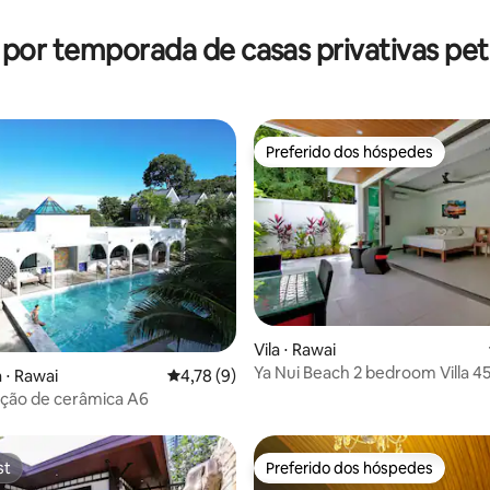
média de 5, 41 avaliações
 por temporada de casas privativas pet 
Preferido dos hóspedes
Preferido dos hóspedes
média de 5, 70 avaliações
Vila ⋅ Rawai
Ya Nui Beach 2 bedroom Villa 
 ⋅ Rawai
4,78 de uma avaliação média de 5, 9 avalia
4,78 (9)
beach
ão de cerâmica A6
st
Preferido dos hóspedes
st
Preferido dos hóspedes