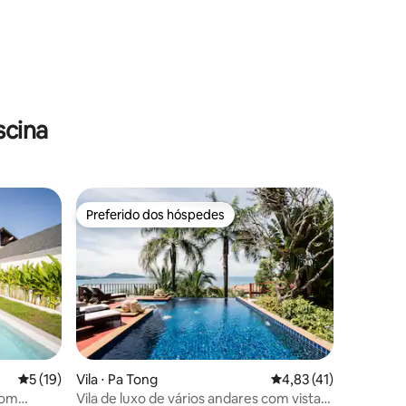
ções
scina
Preferido dos hóspedes
Preferido dos hóspedes
5 de uma avaliação média de 5, 19 avaliações
5 (19)
Vila ⋅ Pa Tong
4,83 de uma avaliação
4,83 (41)
com
Vila de luxo de vários andares com vista
ções