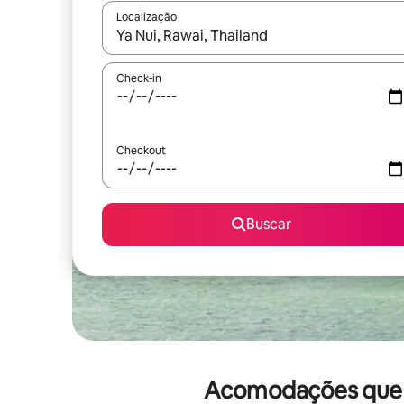
Localização
Quando os resultados estiverem disponíveis, expl
Check-in
Checkout
Buscar
Acomodações que a