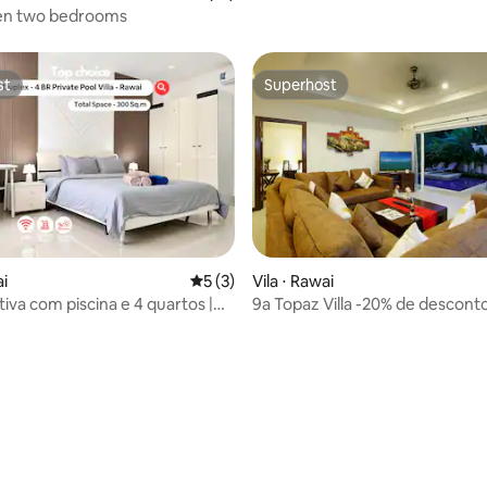
piscina de água salgada perto d
den two bedrooms
Naiharn
st
Superhost
st
Superhost
ai
5 de uma avaliação média de 5, 3 avalia
5 (3)
Vila ⋅ Rawai
ativa com piscina e 4 quartos |
9a Topaz Villa -20% de descon
 | Praia de NaiHarn
renovado perto da praia