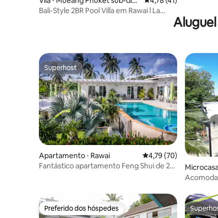
Vila ⋅ Mueang Phuket sub-dist
4,78 de uma avaliação 
4,78 (41)
rict
Bali-Style 2BR Pool Villa em Rawai l La
Aluguel
Perla
Superhost
Superhost
Apartamento ⋅ Rawai
4,79 de uma avaliação 
4,79 (70)
Fantástico apartamento Feng Shui de 2
Microcasa
quartos
Acomodaç
Preferido dos hóspedes
Superho
Preferido dos hóspedes
Superho