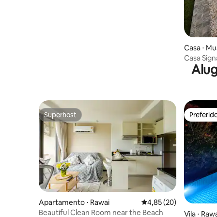
Casa ⋅ M
Casa Signa
Alug
da Ikea
Superhost
Preferid
Superhost
Preferid
Apartamento ⋅ Rawai
4,85 de uma avaliação 
4,85 (20)
Beautiful Clean Room near the Beach
Vila ⋅ Raw