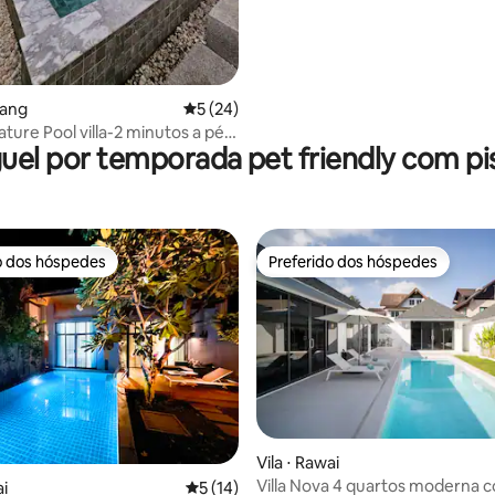
uang
5 de uma avaliação média de 5, 24 avalia
5 (24)
ture Pool villa-2 minutos a pé
uel por temporada pet friendly com pi
o dos hóspedes
Preferido dos hóspedes
o dos hóspedes
Preferido dos hóspedes
média de 5, 20 avaliações
Vila ⋅ Rawai
Villa Nova 4 quartos moderna 
ai
5 de uma avaliação média de 5, 14 avalia
5 (14)