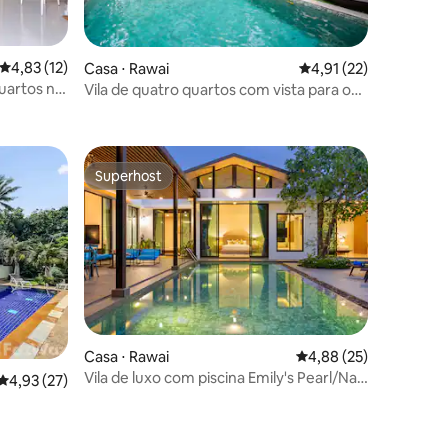
4,83 de uma avaliação média de 5, 12 avaliações
4,83 (12)
Casa ⋅ Rawai
4,91 de uma avaliação
4,91 (22)
quartos no
Vila de quatro quartos com vista para o
ções
mar em Rawai
Superhost
Superhost
Casa ⋅ Rawai
4,88 de uma avaliação
4,88 (25)
Vila de luxo com piscina Emily's Pearl/Nai
4,93 de uma avaliação média de 5, 27 avaliações
4,93 (27)
Harn Baan Bua