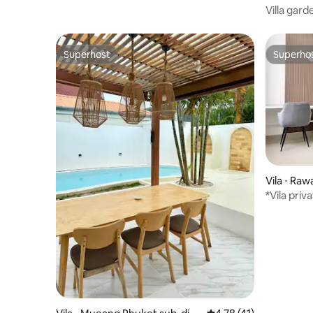
Villa gar
Superhost
Superho
Superhost
Superho
Vila ⋅ Raw
*Vila priv
Acomoda 8