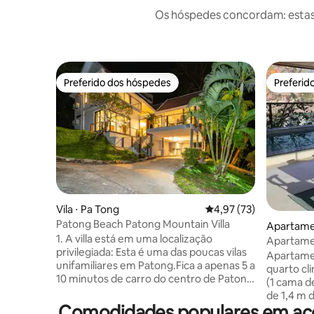
Os hóspedes concordam: estas
Preferido dos hóspedes
Preferid
Preferido dos hóspedes
Preferid
Vila ⋅ Pa Tong
4,97 de uma avaliação 
4,97 (73)
Patong Beach Patong Mountain Villa
Apartame
1. A villa está em uma localização
Apartamen
privilegiada: Esta é uma das poucas vilas
privativa
Apartame
unifamiliares em Patong.Fica a apenas 5 a
quarto cl
10 minutos de carro do centro de Patong
(1 cama d
Beach, da Bangla Bar Street, de
de 1,4 m de
shoppings, de Karon e de Kata Beach.
Comodidades populares em aco
3º andar,