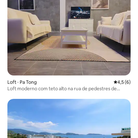
Loft ⋅ Pa Tong
4,5 de uma 
4,5 (6)
Loft moderno com teto alto na rua de pedestres de
Patong