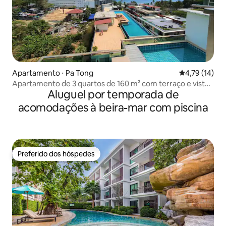
Apartamento ⋅ Pa Tong
4,79 de uma a
4,79 (14)
Apartamento de 3 quartos de 160 m² com terraço e vista
Aluguel por temporada de
para o mar
acomodações à beira-mar com piscina
Preferido dos hóspedes
Preferido dos hóspedes