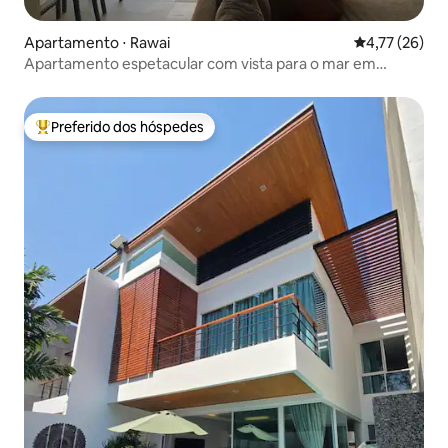
Apartamento ⋅ Rawai
4,77 de uma a
4,77 (26)
Apartamento espetacular com vista para o mar em
Phuket
Preferido dos hóspedes
Entre os melhores preferidos dos hóspedes