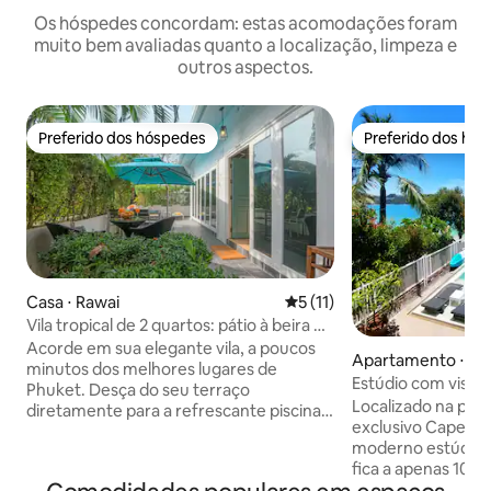
Os hóspedes concordam: estas acomodações foram
muito bem avaliadas quanto a localização, limpeza e
outros aspectos.
Preferido dos hóspedes
Preferido dos hó
Preferido dos hóspedes
Preferido dos hó
Casa ⋅ Rawai
5 de uma avaliação média de
5 (11)
Vila tropical de 2 quartos: pátio à beira da
piscina e caminhada até o mar
Acorde em sua elegante vila, a poucos
Apartamento ⋅ M
minutos dos melhores lugares de
ket,
Estúdio com vista 
Phuket. Desça do seu terraço
piscina de borda in
Localizado na prai
diretamente para a refrescante piscina
exclusivo Cape Pa
compartilhada para um mergulho
moderno estúdio à
matinal. Desfrute de um Nespresso no
fica a apenas 10 m
seu pátio privativo, caminhe 10 minutos
um terraço privado