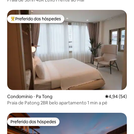
Preferido dos hóspedes
Entre os melhores preferidos dos hóspedes
Condomínio ⋅ Pa Tong
4,94 de uma a
4,94 (54)
Praia de Patong 2BR belo apartamento 1 min a pé
Preferido dos hóspedes
Preferido dos hóspedes