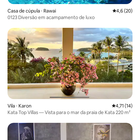
Casa de cúpula ⋅ Rawai
4,6 de uma a
4,6 (20)
0123 Diversão em acampamento de luxo
Vila ⋅ Karon
4,71 de uma a
4,71 (14)
Kata Top Villas — Vista para o mar da praia de Kata 220 m²