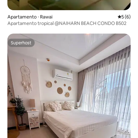
Apartamento ⋅ Rawai
5 de uma 
5 (6)
Apartamento tropical @NAIHARN BEACH CONDO В502
Superhost
Superhost