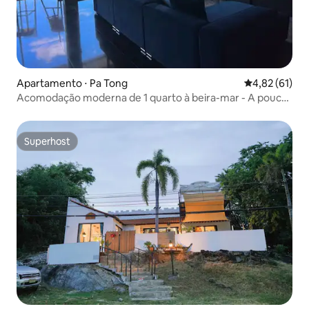
Apartamento ⋅ Pa Tong
4,82 de uma a
4,82 (61)
Acomodação moderna de 1 quarto à beira-mar - A poucos
passos da praia
Superhost
Superhost