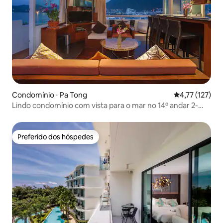
Condomínio ⋅ Pa Tong
4,77 de uma av
4,77 (127)
Lindo condomínio com vista para o mar no 14º andar 2-
quartos
Preferido dos hóspedes
Preferido dos hóspedes