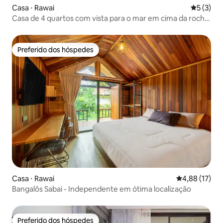
Casa ⋅ Rawai
5 de uma 
5 (3)
Casa de 4 quartos com vista para o mar em cima da rocha,
a poucos passos da praia de Rawai, Península de
Nangyuan
Preferido dos hóspedes
Preferido dos hóspedes
Casa ⋅ Rawai
4,88 de uma a
4,88 (17)
Bangalôs Sabai - Independente em ótima localização
Preferido dos hóspedes