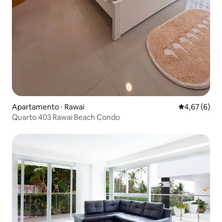
Apartamento ⋅ Rawai
4,67 de uma 
4,67 (6)
Quarto 403 Rawai Beach Condo