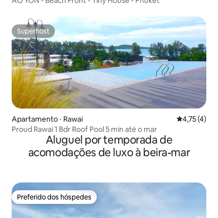
AO YON - Beach Front - Tiny House - Phuket
Superhost
Superhost
Apartamento ⋅ Rawai
4,75 de uma 
4,75 (4)
Proud Rawai 1 Bdr Roof Pool 5 min até o mar
Aluguel por temporada de
acomodações de luxo à beira-mar
Preferido dos hóspedes
Preferido dos hóspedes