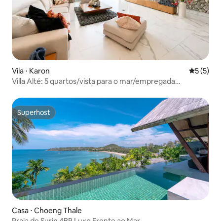
Vila ⋅ Karon
5 de uma 
5 (5)
Villa Alté: 5 quartos/vista para o mar/empregada
doméstica/café da manhã e almoço cozinhando em Kata
Superhost
Superhost
Casa ⋅ Choeng Thale
Praia de Surin 4BR Luxo Frente ao Mar