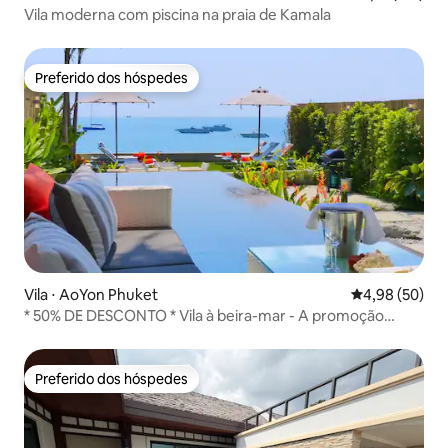
Vila moderna com piscina na praia de Kamala
Preferido dos hóspedes
Preferido dos hóspedes
Vila ⋅ AoYon Phuket
4,98 de uma a
4,98 (50)
* 50% DE DESCONTO * Vila à beira-mar - A promoção
termina em 9 de agosto
Preferido dos hóspedes
Preferido dos hóspedes