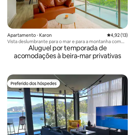
Apartamento ⋅ Karon
4,92 de uma a
4,92 (13)
Vista deslumbrante para o mar e para a montanha com
Aluguel por temporada de
piscina privativa
acomodações à beira-mar privativas
Preferido dos hóspedes
Preferido dos hóspedes