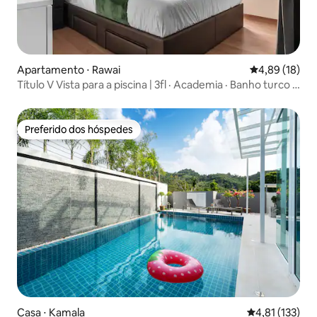
Apartamento ⋅ Rawai
4,89 de uma a
4,89 (18)
Título V Vista para a piscina | 3fl · Academia · Banho turco ·
Rawai
Preferido dos hóspedes
Preferido dos hóspedes
Casa ⋅ Kamala
4,81 de uma av
4,81 (133)