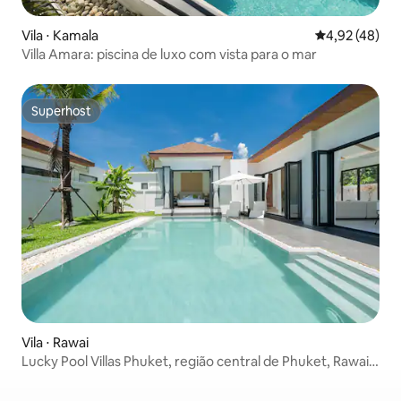
Vila ⋅ Kamala
4,92 de uma a
4,92 (48)
Villa Amara: piscina de luxo com vista para o mar
Superhost
Superhost
Vila ⋅ Rawai
Lucky Pool Villas Phuket, região central de Phuket, Rawai,
4 quartos e 5 banheiros