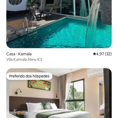
Casa ⋅ Kamala
4,97 de uma a
4,97 (32)
Vila Kamala Mew K3
Preferido dos hóspedes
Preferido dos hóspedes