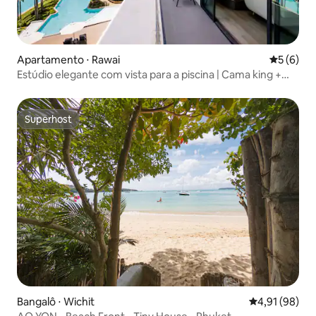
Apartamento ⋅ Rawai
5 de uma 
5 (6)
Estúdio elegante com vista para a piscina | Cama king +
sofá-cama
Superhost
Superhost
Bangalô ⋅ Wichit
4,91 de uma a
4,91 (98)