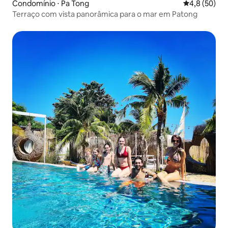
Condomínio ⋅ Pa Tong
4,8 de uma a
4,8 (50)
Terraço com vista panorâmica para o mar em Patong