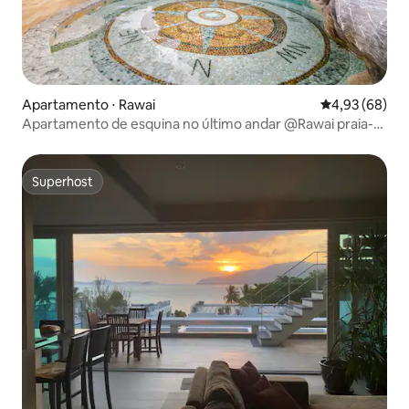
Apartamento ⋅ Rawai
4,93 de uma a
4,93 (68)
Apartamento de esquina no último andar @Rawai praia-
50m
Superhost
Superhost