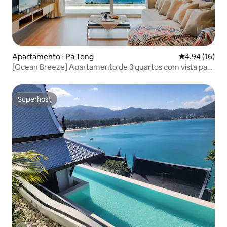
Apartamento ⋅ Pa Tong
4,94 de uma a
4,94 (16)
[Ocean Breeze] Apartamento de 3 quartos com vista para
o mar em Patong
Superhost
Superhost