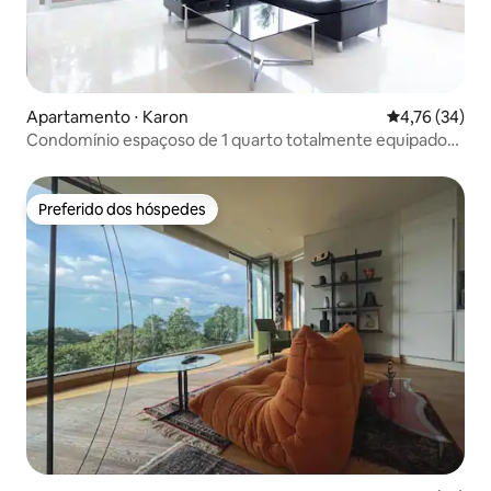
Apartamento ⋅ Karon
4,76 de uma a
4,76 (34)
Condomínio espaçoso de 1 quarto totalmente equipado
perto da praia
Preferido dos hóspedes
Preferido dos hóspedes