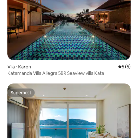
Vila ⋅ Karon
5 de uma 
5 (5)
Katamanda Villa Allegra 5BR Seaview villa Kata
Superhost
Superhost