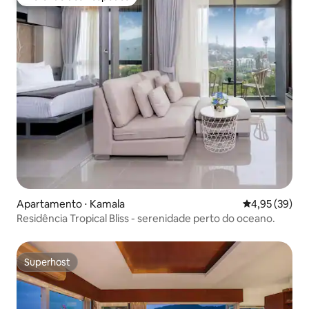
Preferido dos hóspedes
Apartamento ⋅ Kamala
4,95 de uma a
4,95 (39)
Residência Tropical Bliss - serenidade perto do oceano.
Superhost
Superhost