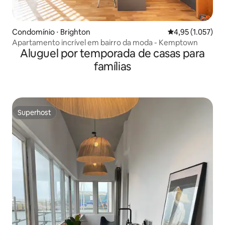
Condomínio ⋅ Brighton
4,95 de uma aval
4,95 (1.057)
Apartamento incrível em bairro da moda - Kemptown
Aluguel por temporada de casas para
famílias
Superhost
Superhost