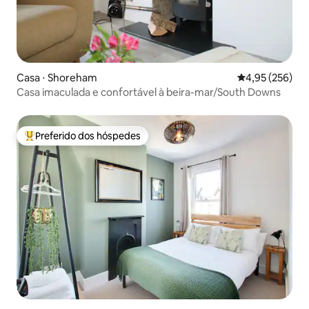
Casa ⋅ Shoreham
4,95 de uma av
4,95 (256)
Casa imaculada e confortável à beira-mar/South Downs
Preferido dos hóspedes
Entre os melhores preferidos dos hóspedes