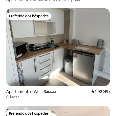
Preferido dos hóspedes
Preferido dos hóspedes
Apartamento ⋅ West Sussex
4,92 de uma a
4,92 (49)
O lugar
Preferido dos hóspedes
Preferido dos hóspedes