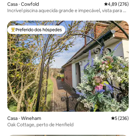
Casa ⋅ Cowfold
4,89 de uma ava
4,89 (276)
Incrível piscina aquecida grande e impecável, vista para o
campo
Preferido dos hóspedes
Entre os melhores preferidos dos hóspedes
Casa ⋅ Wineham
5 de uma av
5 (236)
Oak Cottage, perto de Henfield