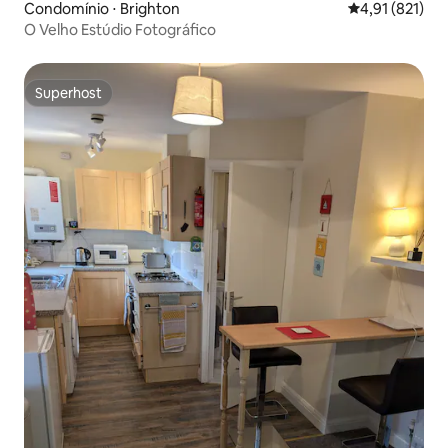
Condomínio ⋅ Brighton
4,91 de uma av
4,91 (821)
O Velho Estúdio Fotográfico
Superhost
Superhost