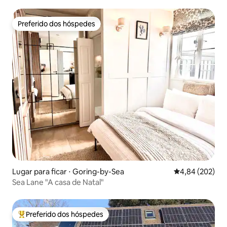
de casal
Preferido dos hóspedes
Preferido dos hóspedes
Lugar para ficar ⋅ Goring-by-Sea
4,84 de uma ava
4,84 (202)
Sea Lane "A casa de Natal"
Preferido dos hóspedes
Entre os melhores preferidos dos hóspedes