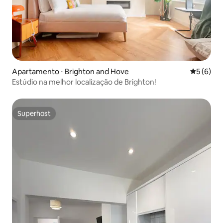
Apartamento ⋅ Brighton and Hove
5 de uma 
5 (6)
Estúdio na melhor localização de Brighton!
Superhost
Superhost