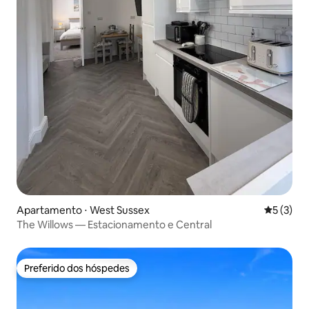
Apartamento ⋅ West Sussex
5 de uma 
5 (3)
The Willows — Estacionamento e Central
Preferido dos hóspedes
Preferido dos hóspedes