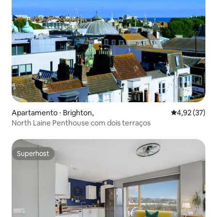
Apartamento ⋅ Brighton,
4,92 de uma a
4,92 (37)
North Laine Penthouse com dois terraços
Superhost
Superhost