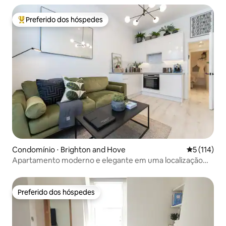
Preferido dos hóspedes
Entre os melhores preferidos dos hóspedes
Condomínio ⋅ Brighton and Hove
5 de uma av
5 (114)
Apartamento moderno e elegante em uma localização
perfeita à beira-mar
Preferido dos hóspedes
Preferido dos hóspedes