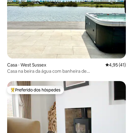
Casa ⋅ West Sussex
4,95 de uma a
4,95 (41)
Casa na beira da água com banheira de
hidromassagem/sauna
Preferido dos hóspedes
Entre os melhores preferidos dos hóspedes