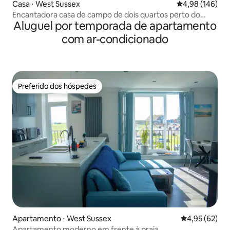
Casa ⋅ West Sussex
4,98 de uma av
4,98 (146)
Encantadora casa de campo de dois quartos perto do
Aluguel por temporada de apartamento
centro da cidade
com ar-condicionado
Preferido dos hóspedes
Preferido dos hóspedes
Apartamento ⋅ West Sussex
4,95 de uma a
4,95 (62)
Apartamento moderno em frente à praia