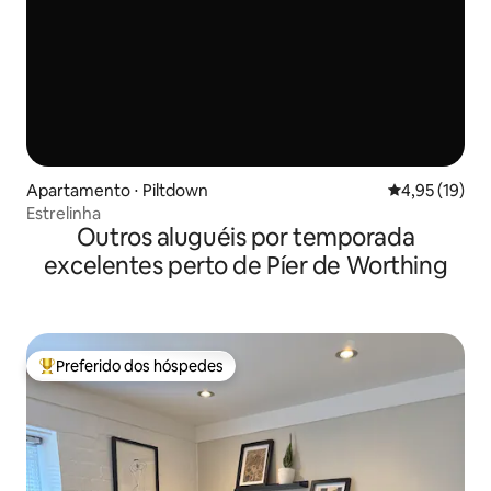
Apartamento ⋅ Piltdown
4,95 de uma a
4,95 (19)
Estrelinha
Outros aluguéis por temporada
excelentes perto de Píer de Worthing
Preferido dos hóspedes
Entre os melhores preferidos dos hóspedes