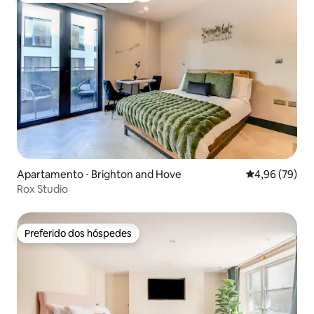
Apartamento ⋅ Brighton and Hove
4,96 de uma a
4,96 (79)
Rox Studio
Preferido dos hóspedes
Preferido dos hóspedes