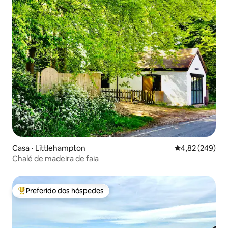
Casa ⋅ Littlehampton
4,82 de uma ava
4,82 (249)
Chalé de madeira de faia
Preferido dos hóspedes
Entre os melhores preferidos dos hóspedes