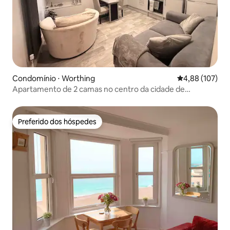
Condomínio ⋅ Worthing
4,88 de uma av
4,88 (107)
Apartamento de 2 camas no centro da cidade de
Worthing - 3 minutos até a praia
Preferido dos hóspedes
Preferido dos hóspedes