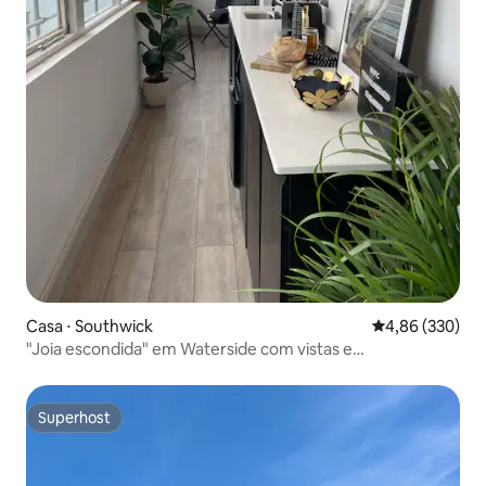
Casa ⋅ Southwick
4,86 de uma ava
4,86 (330)
"Joia escondida" em Waterside com vistas e
estacionamento no local
Superhost
Superhost