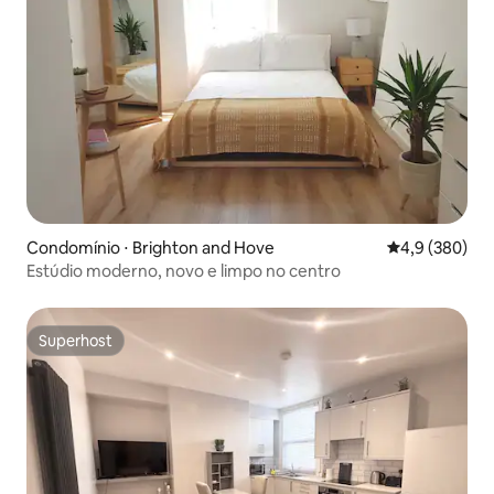
Condomínio ⋅ Brighton and Hove
4,9 de uma av
4,9 (380)
Estúdio moderno, novo e limpo no centro
Superhost
Superhost