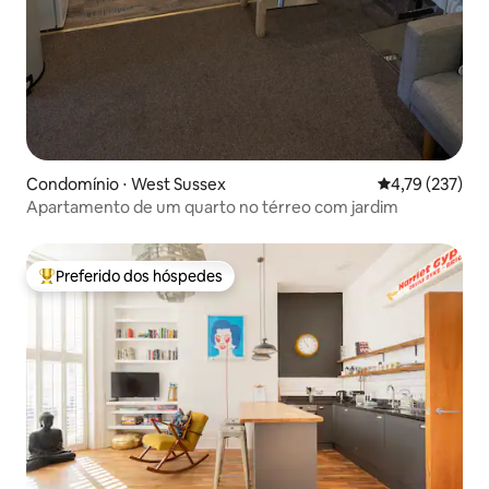
Condomínio ⋅ West Sussex
4,79 de uma av
4,79 (237)
Apartamento de um quarto no térreo com jardim
Preferido dos hóspedes
Entre os melhores preferidos dos hóspedes