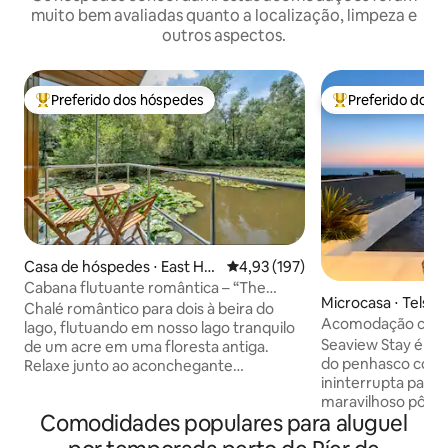
muito bem avaliadas quanto a localização, limpeza e
outros aspectos.
Preferido dos hóspedes
Preferido dos 
Entre os melhores preferidos dos hóspedes
Entre os melhore
Casa de hóspedes ⋅ East Ho
4,93 de uma avaliação média de 
4,93 (197)
athly
Cabana flutuante romântica – “The
Microcasa ⋅ Telsco
Water Snug”
Chalé romântico para dois à beira do
s
Acomodação com v
lago, flutuando em nosso lago tranquilo
Seaview Stay é u
de um acre em uma floresta antiga.
do penhasco com 
Relaxe junto ao aconchegante
ininterrupta para 
queimador de lenha, cozinhe na cozinha
maravilhoso pôr do
totalmente equipada e desperte com
Comodidades populares para aluguel
neste confortável
vistas mágicas para o lago de todos os
quarto com seu pr
cômodos. Na primavera, desfrute da