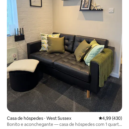
Casa de hóspedes ⋅ West Sussex
4,99 de uma av
4,99 (430)
Bonito e aconchegante — casa de hóspedes com 1 quarto