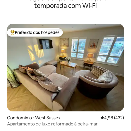
temporada com Wi-Fi
Preferido dos hóspedes
Entre os melhores preferidos dos hóspedes
Condomínio ⋅ West Sussex
4,98 de uma av
4,98 (432)
Apartamento de luxo reformado à beira-mar.