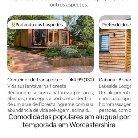
outros aspectos.
Preferido dos hóspedes
Preferido dos hó
Entre os melhores preferidos dos hóspedes
Preferido dos hó
Contêiner de transporte ⋅
4,99 de uma avaliação média de 
4,99 (130)
Cabana ⋅ Bishamp
Worcestershire
Vida sustentável na floresta
Lakeside Lodge- '
Reconecte-se com a natureza. pássaros,
Um alojamento priv
abelhas, morcegos e borboletas dentro
com sua própria b
de um acre de floresta íngreme com sua
hidromassagem. U
abundância de vida selvagem, acima do
pessoas, com desig
Comodidades populares em aluguel por
deslumbrante Teme Valley de
situado na beira d
Worcestershire. Um contêiner de
Banheira de hidr
temporada em Worcestershire
transporte de madeira de dois quartos
móveis ao ar livre,
com design exclusivo, oferecendo todos
totalmente funcion