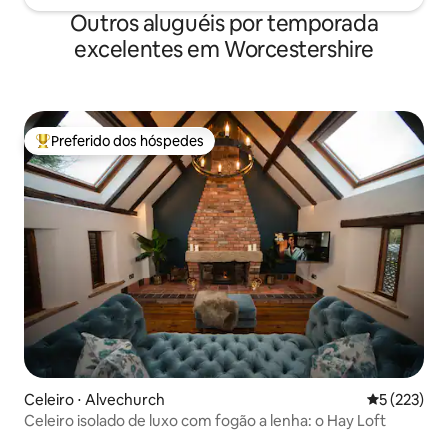
Outros aluguéis por temporada
excelentes em Worcestershire
Preferido dos hóspedes
Entre os melhores preferidos dos hóspedes
Celeiro ⋅ Alvechurch
5 de uma av
5 (223)
Celeiro isolado de luxo com fogão a lenha: o Hay Loft