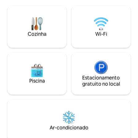
os confortos de um lar. Água da rede
quarto com cama d
elétrica, eletricidade fora da rede
varão de roupas,
elétrica com reserva do gerador,
contras modernos
aquecimento sob o piso de gás GLP e
esportes de remo 
água quente, sistema de águas residuais
os hóspedes, a um 
no local. Vida sustentável para hóspedes
favor, observe qu
Cozinha
Wi-Fi
conscientes da energia. Wi-Fi - BT Full
não há TV ou WI-F
Fibre 500 Não há animais de estimação,
você possa desliga
por favor
Estacionamento
Piscina
gratuito no local
Ar-condicionado