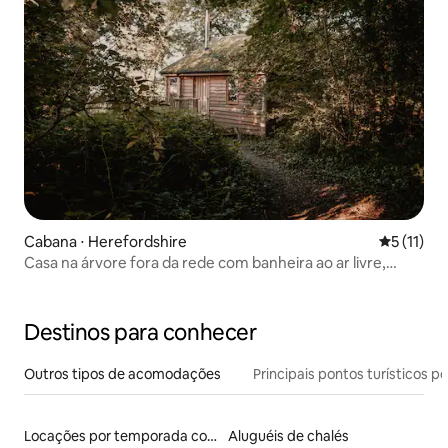
Cabana ⋅ Herefordshire
5 de uma a
5 (11)
Casa na árvore fora da rede com banheira ao ar livre,
forno de pizza
Destinos para conhecer
Outros tipos de acomodações
Principais pontos turísticos po
Locações por temporada com piscina
Aluguéis de chalés