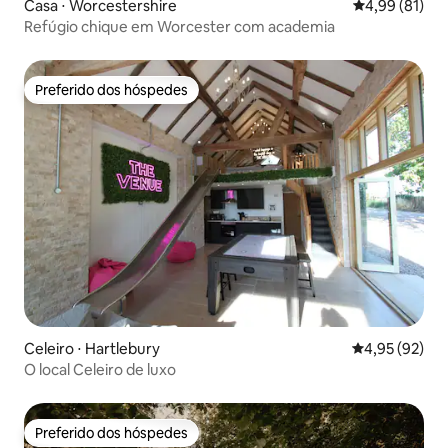
Casa ⋅ Worcestershire
4,99 de uma a
4,99 (81)
Refúgio chique em Worcester com academia
Preferido dos hóspedes
Preferido dos hóspedes
Celeiro ⋅ Hartlebury
4,95 de uma a
4,95 (92)
O local Celeiro de luxo
Preferido dos hóspedes
Preferido dos hóspedes