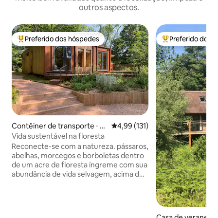
outros aspectos.
Preferido dos hóspedes
Preferido dos 
Entre os melhores preferidos dos hóspedes
Entre os melhore
Contêiner de transporte ⋅ W
4,99 de uma avaliação média de 
4,99 (131)
orcestershire
Vida sustentável na floresta
Reconecte-se com a natureza. pássaros,
abelhas, morcegos e borboletas dentro
de um acre de floresta íngreme com sua
abundância de vida selvagem, acima do
deslumbrante Teme Valley de
Worcestershire. Um contêiner de
transporte de madeira de dois quartos
com design exclusivo, oferecendo todos
Casa de veraneio 