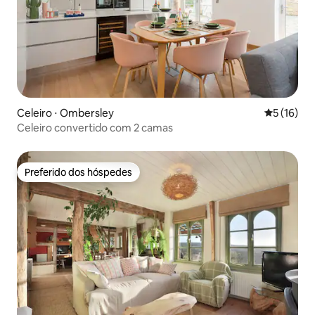
Celeiro ⋅ Ombersley
5 de uma a
5 (16)
Celeiro convertido com 2 camas
Preferido dos hóspedes
Preferido dos hóspedes