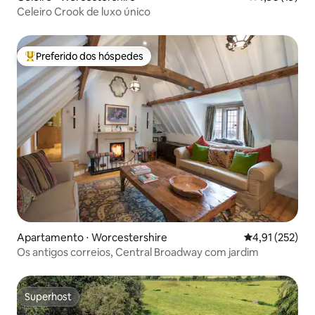
Celeiro Crook de luxo único
Preferido dos hóspedes
Entre os melhores preferidos dos hóspedes
Apartamento ⋅ Worcestershire
4,91 de uma av
4,91 (252)
Os antigos correios, Central Broadway com jardim
Superhost
Superhost