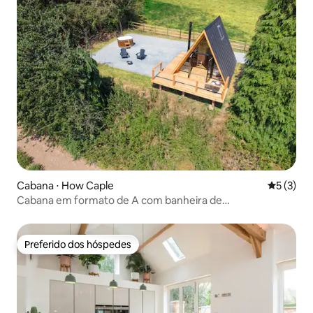
Cabana ⋅ How Caple
5 de uma 
5 (3)
Cabana em formato de A com banheira de
hidromassagem + vistas para o rio Wye
Preferido dos hóspedes
Preferido dos hóspedes