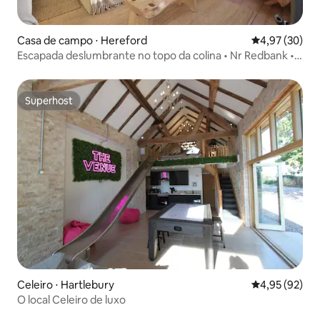
Casa de campo ⋅ Hereford
4,97 de uma a
4,97 (30)
Escapada deslumbrante no topo da colina • Nr Redbank •
Vistas épicas
Superhost
Superhost
Celeiro ⋅ Hartlebury
4,95 de uma a
4,95 (92)
O local Celeiro de luxo