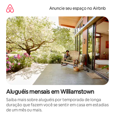
Pular
para
Anuncie seu espaço no Airbnb
o
conteúdo
Aluguéis mensais em Williamstown
Saiba mais sobre aluguéis por temporada de longa
duração que fazem você se sentir em casa em estadias
de um mês ou mais.