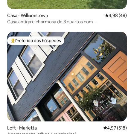
Casa ⋅ Williamstown
4,98 de uma a
4,98 (48)
Casa antiga e charmosa de 3 quartos com
estacionamento gratuito.
Preferido dos hóspedes
Entre os melhores preferidos dos hóspedes
Loft ⋅ Marietta
4,97 de uma av
4,97 (518)