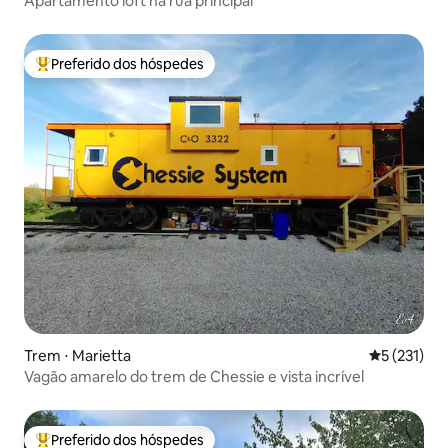
Apartamento loft na rua principal
Preferido dos hóspedes
Entre os melhores preferidos dos hóspedes
Trem ⋅ Marietta
5 de uma av
5 (231)
Vagão amarelo do trem de Chessie e vista incrível
Preferido dos hóspedes