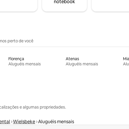
notebook
inos perto de você
Florença
Atenas
Mi
Aluguéis mensais
Aluguéis mensais
Alu
calizações e algumas propriedades.
ental
Wielsbeke
Aluguéis mensais