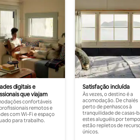
des digitais e
Satisfação incluída
ssionais que viajam
Às vezes, o destino é a
acomodação. De chalés
odações confortáveis
perto de penhascos à
profissionais remotos e
tranquilidade de casas-b
des com Wi-Fi e espaço
estes aluguéis por temp
ado para trabalho.
estão repletos de recurs
únicos.