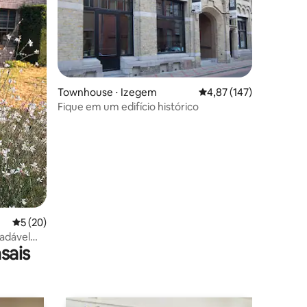
Townhouse ⋅ Izegem
4,87 de uma avaliação 
4,87 (147)
Fique em um edifício histórico
ções
5 de uma avaliação média de 5, 20 avaliações
5 (20)
radável
sais