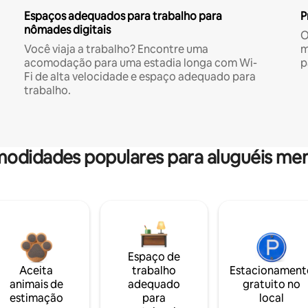
Espaços adequados para trabalho para
P
nômades digitais
O
Você viaja a trabalho? Encontre uma
m
acomodação para uma estadia longa com Wi-
p
Fi de alta velocidade e espaço adequado para
trabalho.
odidades populares para aluguéis men
Espaço de
Aceita
trabalho
Estacionament
animais de
adequado
gratuito no
estimação
para
local