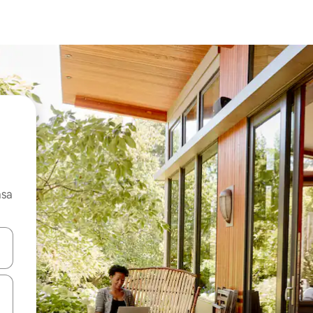
asa
ore-os usando as seta para cima e para baixo do teclado ou tocando e