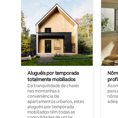
Aluguéis por temporada
Nôma
totalmente mobiliados
profi
Da tranquilidade de chalés
Acom
nas montanhas à
para 
conveniência de
nôma
apartamentos urbanos, estes
adequ
aluguéis por temporada
mobiliados têm todas as
comodidades de um lar.