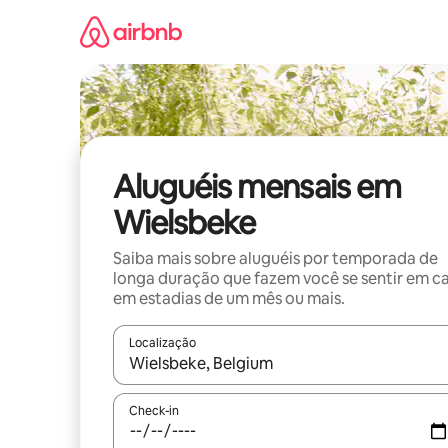
Pular
para
o
conteúdo
Aluguéis mensais em
Wielsbeke
Saiba mais sobre aluguéis por temporada de
longa duração que fazem você se sentir em c
em estadias de um mês ou mais.
Localização
Quando os resultados estiverem disponíveis, expl
Check-in