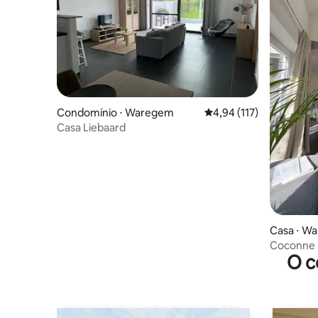
Condomínio ⋅ Waregem
4,94 de uma avaliação m
4,94 (117)
Casa Liebaard
Casa ⋅ W
Coconne
O c