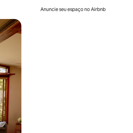
Anuncie seu espaço no Airbnb
 deslizando o dedo na tela.