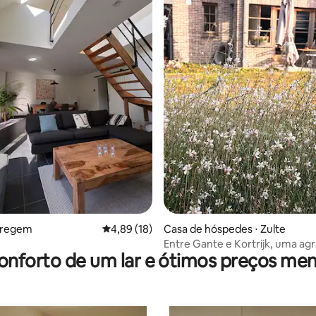
édia de 5, 117 avaliações
aregem
4,89 de uma avaliação média de 5, 18 avalia
4,89 (18)
Casa de hóspedes ⋅ Zulte
Entre Gante e Kortrijk, uma ag
onforto de um lar e ótimos preços men
casa de hóspedes