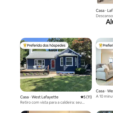
Casa ⋅ La
Descanso
Al
Purdue!
Preferido dos hóspedes
Prefe
Entre os melhores preferidos dos hóspedes
Entre os
Casa ⋅ We
A 10 min
Casa ⋅ West Lafayette
5 de uma avaliação
5 (11)
de férias!
Retiro com vista para a caldeira: seu
refúgio no campus de Purdue