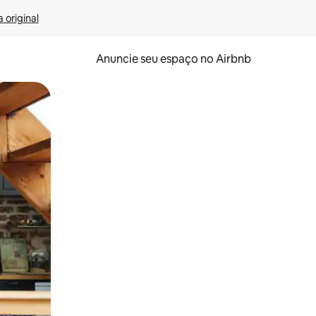
 original
Anuncie seu espaço no Airbnb
 deslizando o dedo na tela.