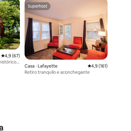
Superhost
Superhost
4,9 de uma avaliação média de 5, 67 avaliações
4,9 (67)
istórico
Casa ⋅ Lafayette
4,9 de uma avaliação 
4,9 (161)
Retiro tranquilo e aconchegante
ções
a