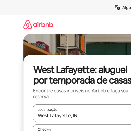
Pular
Algu
para
o
conteúdo
West Lafayette: aluguel
por temporada de casa
Encontre casas incríveis no Airbnb e faça sua
reserva
Localização
Quando os resultados estiverem disponíveis, expl
Check-in