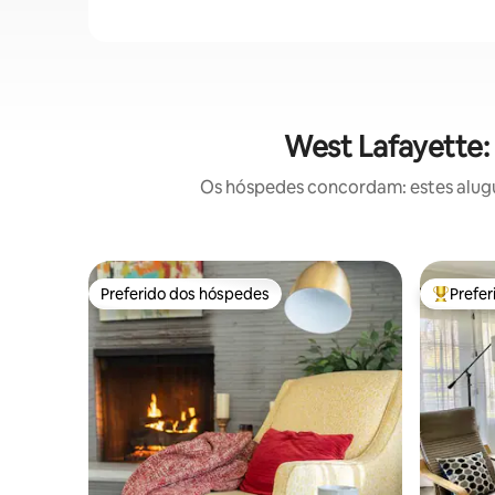
West Lafayette:
Os hóspedes concordam: estes alugu
Preferido dos hóspedes
Prefe
Preferido dos hóspedes
Entre os