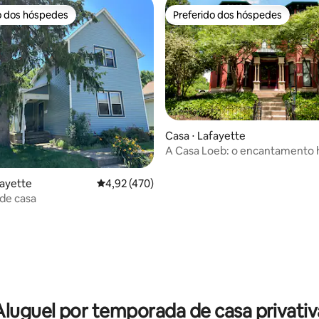
o dos hóspedes
Preferido dos hóspedes
o dos hóspedes
Preferido dos hóspedes
Casa ⋅ Lafayette
A Casa Loeb: o encantamento h
espera por você
fayette
4,92 de uma avaliação média de 5, 470 avalia
4,92 (470)
 de casa
média de 5, 21 avaliações
Aluguel por temporada de casa privativ