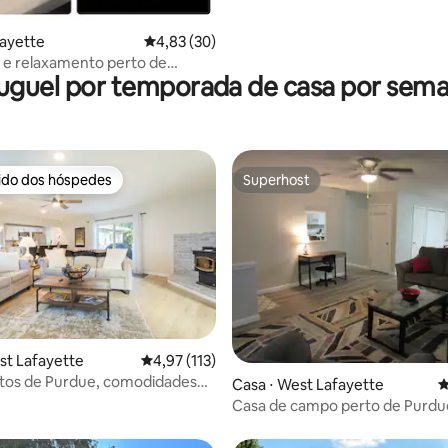
fayette
4,83 de uma avaliação média de 5, 30 avalia
4,83 (30)
 e relaxamento perto de
uguel por temporada de casa por sem
rido dos hóspedes
Superhost
 melhores preferidos dos hóspedes
Superhost
st Lafayette
4,97 de uma avaliação média de 5, 113 avalia
4,97 (113)
utos de Purdue, comodidades
 média de 5, 11 avaliações
Casa ⋅ West Lafayette
4
Casa de campo perto de Purdu
acomoda 6