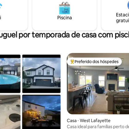
Estac
i
Piscina
gratui
uguel por temporada de casa com pisc
Preferido dos hóspedes
Entre os melhores preferidos d
média de 5, 89 avaliações
Casa ⋅ West Lafayette
Casa ideal para famílias perto 