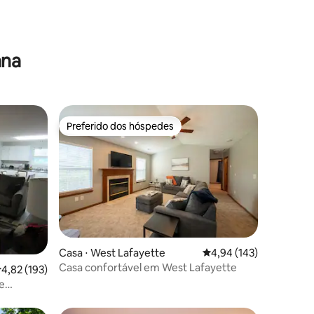
ções
ana
Preferido dos hóspedes
Preferido dos hóspedes
ções
Casa ⋅ West Lafayette
4,94 de uma avaliação 
4,94 (143)
Casa confortável em West Lafayette
,82 de uma avaliação média de 5, 193 avaliações
4,82 (193)
e