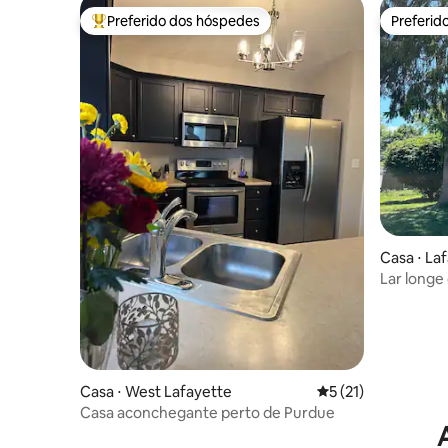
Preferido dos hóspedes
Preferid
Entre os melhores preferidos dos hóspedes
Preferid
Casa ⋅ La
Lar longe
Casa ⋅ West Lafayette
5 de uma avaliação 
5 (21)
Casa aconchegante perto de Purdue