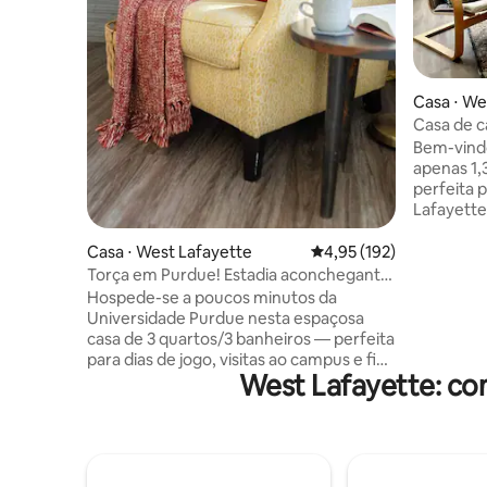
Casa ⋅ We
Casa de 
Purdue
Bem-vindo
apenas 1,
perfeita p
Lafayette
uma espaç
Roku de 5
Casa ⋅ West Lafayette
4,95 de uma avaliação m
4,95 (192)
assentos 
Torça em Purdue! Estadia aconchegante
totalment
perto de Campus e Parques
Hospede-se a poucos minutos da
com roup
Universidade Purdue nesta espaçosa
banheiro 
casa de 3 quartos/3 banheiros — perfeita
porão ac
para dias de jogo, visitas ao campus e fins
cama king
West Lafayette: co
de semana de ex-alunos. Desfrute de
completo,
um bairro tranquilo, espaços de estar
TV de 55"
confortáveis e tudo o que você precisa
com mesa 
para uma estadia relaxante perto do
uma área 
campus. Como moradores de longa
data, ficaremos felizes em compartilhar