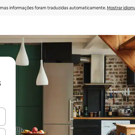
mas informações foram traduzidas automaticamente. 
Mostrar idioma
s
ore-os usando as seta para cima e para baixo do teclado ou tocando e