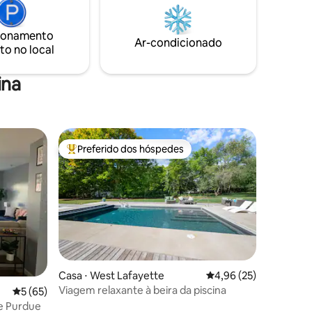
ionamento
Ar-condicionado
to no local
ina
Preferido dos hóspedes
os hóspedes
Entre os melhores preferidos dos hóspedes
Casa ⋅ West Lafayette
4,96 de uma avaliação
4,96 (25)
Viagem relaxante à beira da piscina
5 de uma avaliação média de 5, 65 avaliações
5 (65)
de Purdue