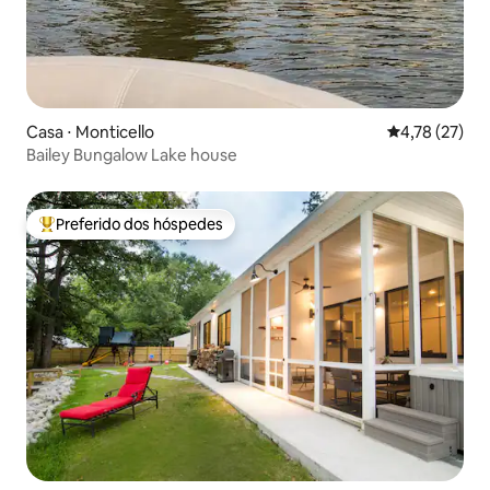
Casa ⋅ Monticello
4,78 de uma a
4,78 (27)
Bailey Bungalow Lake house
Preferido dos hóspedes
Entre os melhores preferidos dos hóspedes