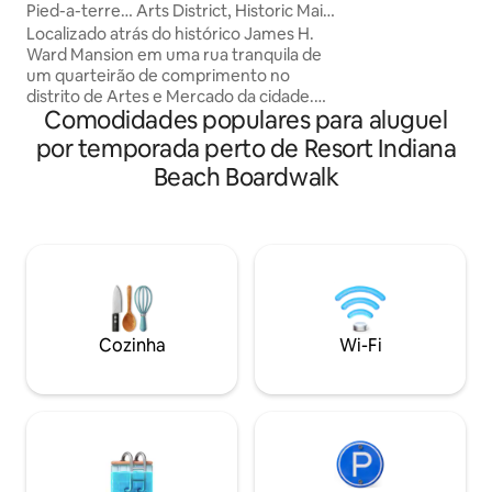
variedade de hósp
Pied-a-terre… Arts District, Historic Main
banheiros complet
e Purdue
Localizado atrás do histórico James H.
totalmente equipad
Ward Mansion em uma rua tranquila de
lareira elétrica, g
um quarteirão de comprimento no
lavadora/secadora
distrito de Artes e Mercado da cidade.
da rua disponível.
Comodidades populares para aluguel
....830 pés quadrados com loft (quarto
e tranquilidade, e
espaçoso e estúdio). As comodidades
por temporada perto de Resort Indiana
perto de comodid
incluem Internet de fibra óptica de alta
atividades ao ar liv
Beach Boardwalk
velocidade, TV 4K de 50 polegadas,
todos os eletrodomésticos de aço
inoxidável, bar de café (Keurig e chás),
cama queen size. Nossos hóspedes
adoram a localização - ao virar da
esquina dos excelentes restaurantes da
Main Street, cafeterias e uma adega... e
a 1,6 km do campus de Purdue!!
Cozinha
Wi-Fi
Estacione gratuitamente a poucos
passos da porta.