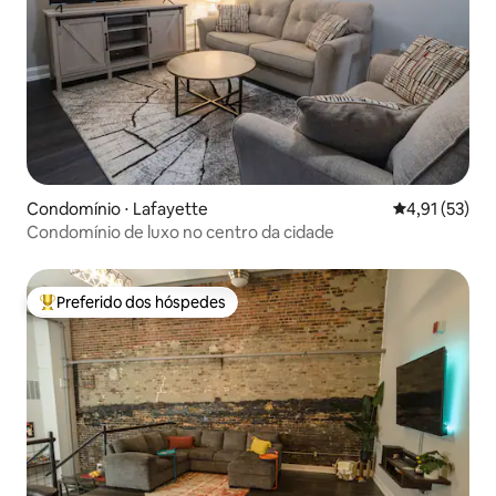
Condomínio ⋅ Lafayette
4,91 de uma a
4,91 (53)
Condomínio de luxo no centro da cidade
Preferido dos hóspedes
Entre os melhores preferidos dos hóspedes