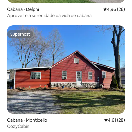
Cabana ⋅ Delphi
4,96 de uma a
4,96 (26)
Aproveite a serenidade da vida de cabana
Superhost
Superhost
Cabana ⋅ Monticello
4,61 de uma a
4,61 (28)
CozyCabin