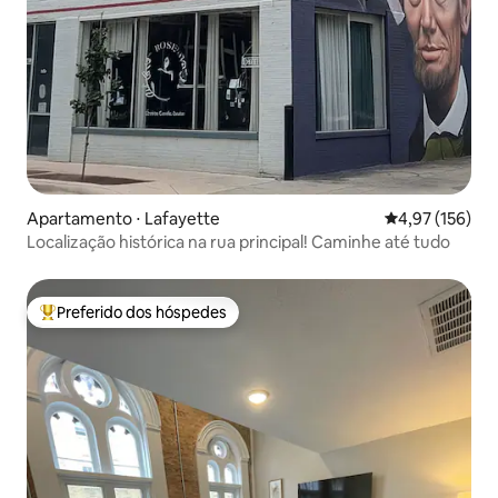
Apartamento ⋅ Lafayette
4,97 de uma av
4,97 (156)
Localização histórica na rua principal! Caminhe até tudo
Preferido dos hóspedes
Entre os melhores preferidos dos hóspedes