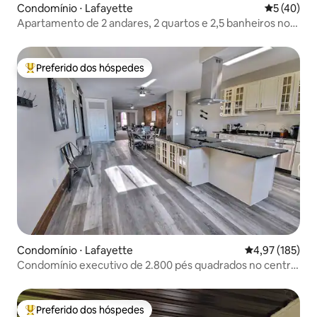
Condomínio ⋅ Lafayette
5 de uma a
5 (40)
Apartamento de 2 andares, 2 quartos e 2,5 banheiros no
centro da cidade.
Preferido dos hóspedes
Entre os melhores preferidos dos hóspedes
Condomínio ⋅ Lafayette
4,97 de uma av
4,97 (185)
Condomínio executivo de 2.800 pés quadrados no centro
de Lafayette
Preferido dos hóspedes
Entre os melhores preferidos dos hóspedes