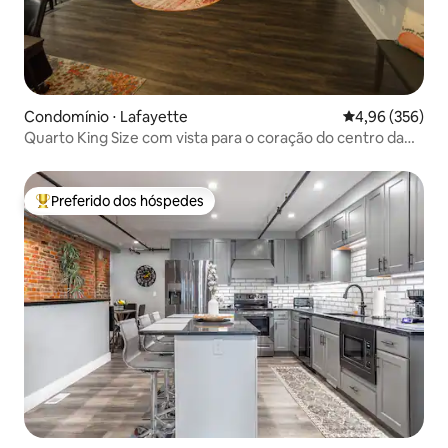
Condomínio ⋅ Lafayette
4,96 de uma ava
4,96 (356)
Quarto King Size com vista para o coração do centro da
cidade
Preferido dos hóspedes
Entre os melhores preferidos dos hóspedes