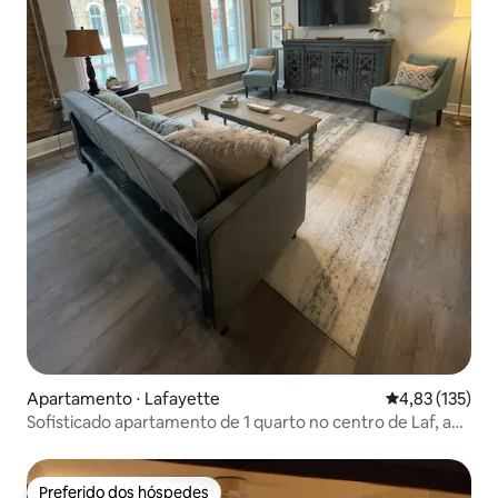
Apartamento ⋅ Lafayette
4,83 de uma av
4,83 (135)
Sofisticado apartamento de 1 quarto no centro de Laf, a
poucos minutos de PU
Preferido dos hóspedes