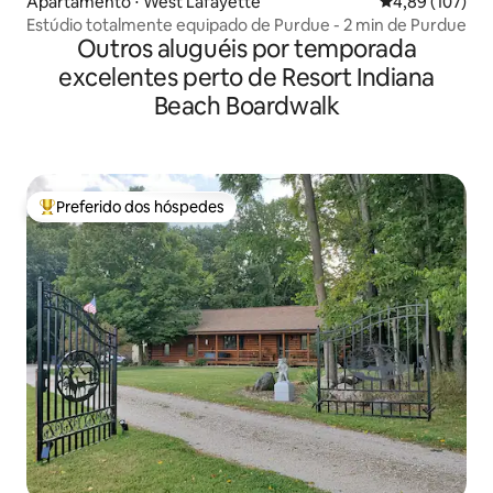
Apartamento ⋅ West Lafayette
4,89 de uma av
4,89 (107)
Estúdio totalmente equipado de Purdue - 2 min de Purdue
Outros aluguéis por temporada
excelentes perto de Resort Indiana
Beach Boardwalk
Preferido dos hóspedes
Entre os melhores preferidos dos hóspedes