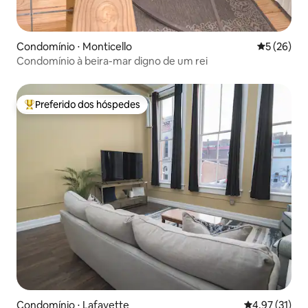
Condomínio ⋅ Monticello
5 de uma a
5 (26)
Condomínio à beira-mar digno de um rei
Preferido dos hóspedes
Entre os melhores preferidos dos hóspedes
Condomínio ⋅ Lafayette
4,97 de uma a
4,97 (31)