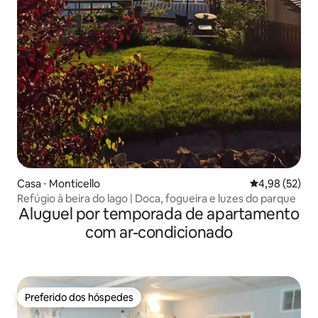
Casa ⋅ Monticello
4,98 de uma a
4,98 (52)
Refúgio à beira do lago | Doca, fogueira e luzes do parque
Aluguel por temporada de apartamento
com ar-condicionado
Preferido dos hóspedes
Preferido dos hóspedes