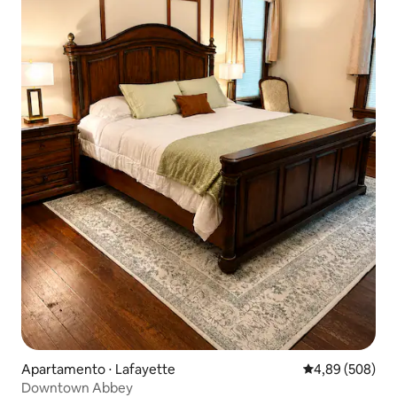
Apartamento ⋅ Lafayette
4,89 de uma ava
4,89 (508)
Downtown Abbey