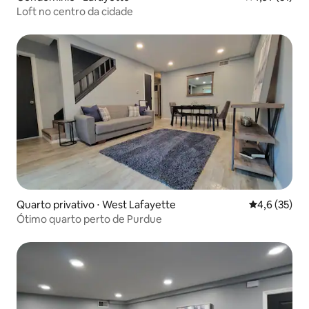
Loft no centro da cidade
Quarto privativo ⋅ West Lafayette
4,6 de uma a
4,6 (35)
Ótimo quarto perto de Purdue