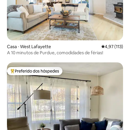
Casa ⋅ West Lafayette
4,97 de uma av
4,97 (113)
A 10 minutos de Purdue, comodidades de férias!
Preferido dos hóspedes
Entre os melhores preferidos dos hóspedes