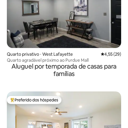
Quarto privativo ⋅ West Lafayette
4,55 de uma a
4,55 (29)
Quarto agradável próximo ao Purdue Mall
Aluguel por temporada de casas para
famílias
Preferido dos hóspedes
Entre os melhores preferidos dos hóspedes