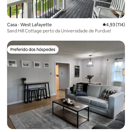
Casa ⋅ West Lafayette
4,93 de uma av
4,93 (114)
Sand Hill Cottage perto da Universidade de Purdue!
Preferido dos hóspedes
Preferido dos hóspedes