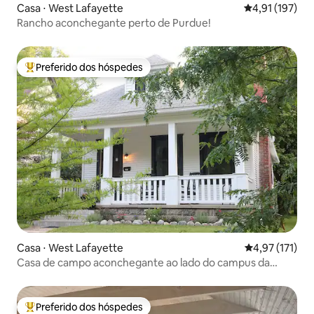
Casa ⋅ West Lafayette
4,91 de uma av
4,91 (197)
Rancho aconchegante perto de Purdue!
Preferido dos hóspedes
Entre os melhores preferidos dos hóspedes
Casa ⋅ West Lafayette
4,97 de uma av
4,97 (171)
Casa de campo aconchegante ao lado do campus da
Universidade de Purdue!
Preferido dos hóspedes
Entre os melhores preferidos dos hóspedes