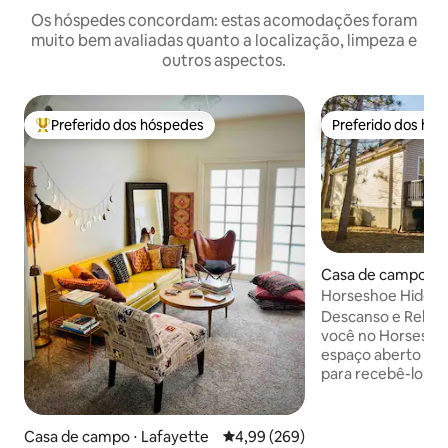
Os hóspedes concordam: estas acomodações foram
muito bem avaliadas quanto a localização, limpeza e
outros aspectos.
Preferido dos hóspedes
Preferido dos hó
Entre os melhores preferidos dos hóspedes
Preferido dos hó
Casa de campo ⋅ 
Horseshoe Hideaw
Descanso e Relax
você no Horsesho
espaço aberto e l
para recebê-lo em
aventura! Localiza
Horseshoe Bend do
casa é capaz de 
Casa de campo ⋅ Lafayette
4,99 de uma avaliação média de 5
4,99 (269)