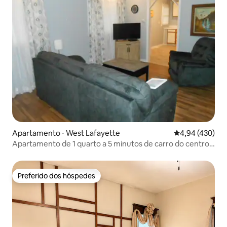
Apartamento ⋅ West Lafayette
4,94 de uma av
4,94 (430)
Apartamento de 1 quarto a 5 minutos de carro do centro
de Purdue
Preferido dos hóspedes
Preferido dos hóspedes