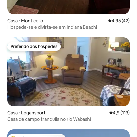
Casa ⋅ Monticello
4,95 de uma a
4,95 (42)
Hospede-se e divirta-se em Indiana Beach!
Preferido dos hóspedes
Preferido dos hóspedes
Casa ⋅ Logansport
4,9 de uma av
4,9 (113)
Casa de campo tranquila no rio Wabash!