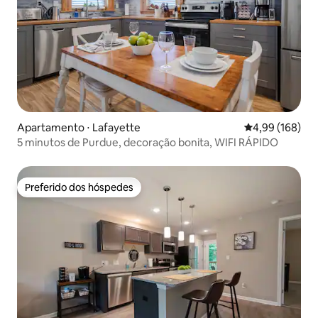
Apartamento ⋅ Lafayette
4,99 de uma av
4,99 (168)
5 minutos de Purdue, decoração bonita, WIFI RÁPIDO
Preferido dos hóspedes
Preferido dos hóspedes