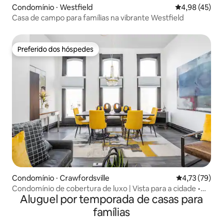
Condomínio ⋅ Westfield
4,98 de uma a
4,98 (45)
Casa de campo para famílias na vibrante Westfield
Preferido dos hóspedes
Preferido dos hóspedes
Condomínio ⋅ Crawfordsville
4,73 de uma a
4,73 (79)
Condomínio de cobertura de luxo | Vista para a cidade •
Aluguel por temporada de casas para
Estacionamento • Lareira
famílias