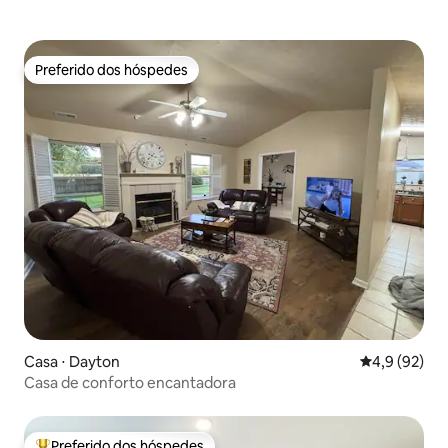
Preferido dos hóspedes
Preferido dos hóspedes
Casa ⋅ Dayton
4,9 de uma a
4,9 (92)
Casa de conforto encantadora
Preferido dos hóspedes