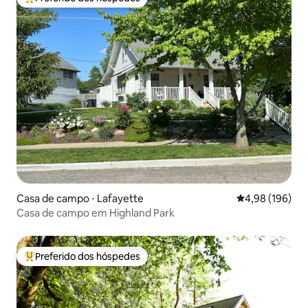
Entre os melhores preferidos dos hóspedes
Casa de campo ⋅ Lafayette
4,98 de uma av
4,98 (196)
Casa de campo em Highland Park
Preferido dos hóspedes
Entre os melhores preferidos dos hóspedes