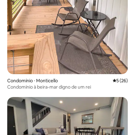
Condomínio ⋅ Monticello
5 de uma a
5 (26)
Condomínio à beira-mar digno de um rei