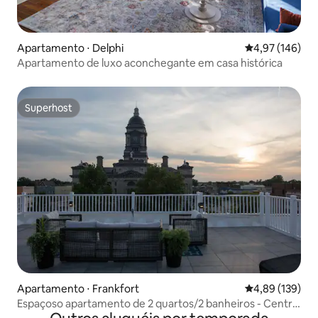
Apartamento ⋅ Delphi
4,97 de uma av
4,97 (146)
Apartamento de luxo aconchegante em casa histórica
Superhost
Superhost
Apartamento ⋅ Frankfort
4,89 de uma av
4,89 (139)
Espaçoso apartamento de 2 quartos/2 banheiros - Centro
de Frankfort (NPF-209)