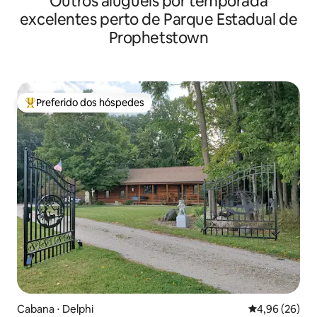
Outros aluguéis por temporada
excelentes perto de Parque Estadual de
Prophetstown
Preferido dos hóspedes
Entre os melhores preferidos dos hóspedes
Cabana ⋅ Delphi
4,96 de uma a
4,96 (26)