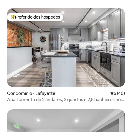
Preferido dos hóspedes
Entre os melhores preferidos dos hóspedes
Condomínio ⋅ Lafayette
5 de uma a
5 (40)
Apartamento de 2 andares, 2 quartos e 2,5 banheiros no
centro da cidade.