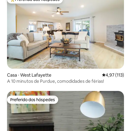
Entre os melhores preferidos dos hóspedes
Casa ⋅ West Lafayette
4,97 de uma av
4,97 (113)
A 10 minutos de Purdue, comodidades de férias!
Preferido dos hóspedes
Preferido dos hóspedes