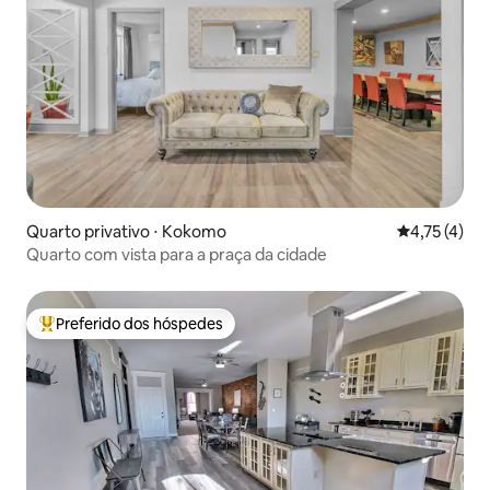
Quarto privativo ⋅ Kokomo
4,75 de uma 
4,75 (4)
Quarto com vista para a praça da cidade
Preferido dos hóspedes
Entre os melhores preferidos dos hóspedes