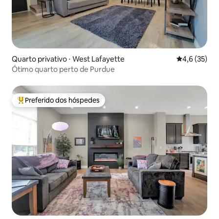
Quarto privativo ⋅ West Lafayette
4,6 de uma a
4,6 (35)
Ótimo quarto perto de Purdue
Preferido dos hóspedes
Entre os melhores preferidos dos hóspedes