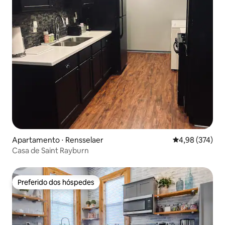
Apartamento ⋅ Rensselaer
4,98 de uma av
4,98 (374)
Casa de Saint Rayburn
Preferido dos hóspedes
Preferido dos hóspedes