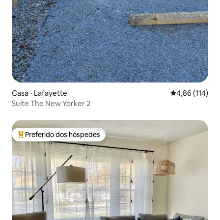
Casa ⋅ Lafayette
4,86 de uma av
4,86 (114)
Suíte The New Yorker 2
Preferido dos hóspedes
Entre os melhores preferidos dos hóspedes