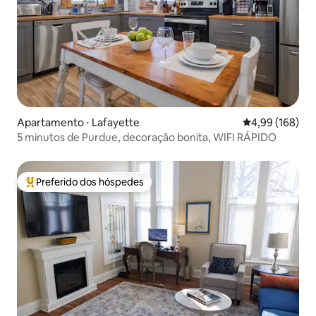
Apartamento ⋅ Lafayette
4,99 de uma av
4,99 (168)
5 minutos de Purdue, decoração bonita, WIFI RÁPIDO
Preferido dos hóspedes
Entre os melhores preferidos dos hóspedes