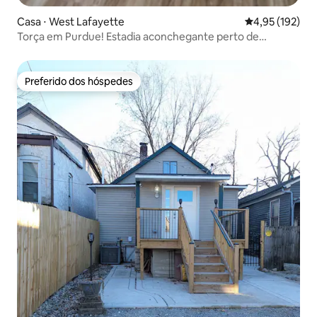
Casa ⋅ West Lafayette
4,95 de uma av
4,95 (192)
Torça em Purdue! Estadia aconchegante perto de
Campus e Parques
Preferido dos hóspedes
Preferido dos hóspedes