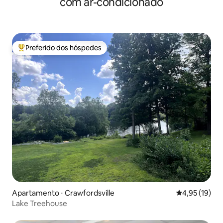
com ar-condicionado
Preferido dos hóspedes
Entre os melhores preferidos dos hóspedes
Apartamento ⋅ Crawfordsville
4,95 de uma a
4,95 (19)
Lake Treehouse