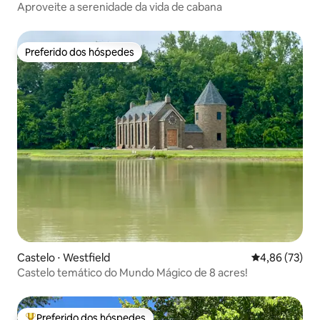
Aproveite a serenidade da vida de cabana
Preferido dos hóspedes
Preferido dos hóspedes
Castelo ⋅ Westfield
4,86 de uma a
4,86 (73)
Castelo temático do Mundo Mágico de 8 acres!
Preferido dos hóspedes