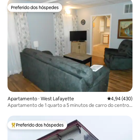
Preferido dos hóspedes
Preferido dos hóspedes
Apartamento ⋅ West Lafayette
4,94 de uma av
4,94 (430)
Apartamento de 1 quarto a 5 minutos de carro do centro
de Purdue
Preferido dos hóspedes
Entre os melhores preferidos dos hóspedes