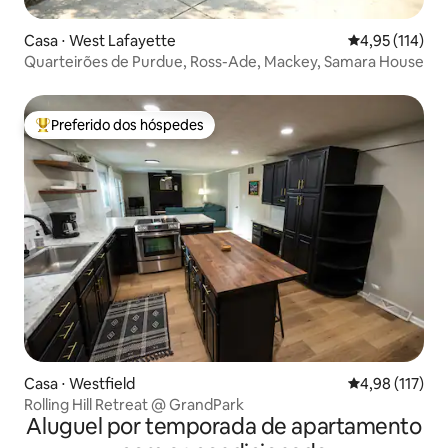
Casa ⋅ West Lafayette
4,95 de uma av
4,95 (114)
Quarteirões de Purdue, Ross-Ade, Mackey, Samara House
Preferido dos hóspedes
Entre os melhores preferidos dos hóspedes
Casa ⋅ Westfield
4,98 de uma av
4,98 (117)
Rolling Hill Retreat @ GrandPark
Aluguel por temporada de apartamento