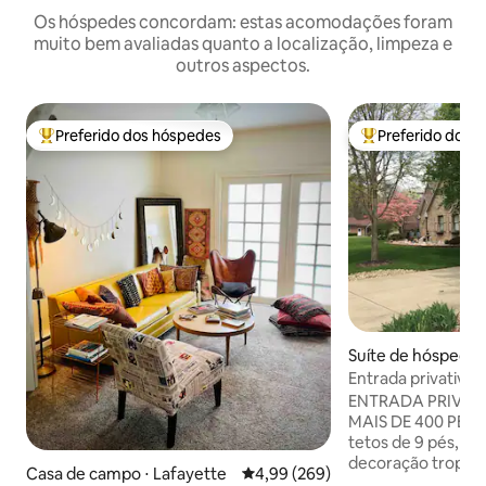
Os hóspedes concordam: estas acomodações foram
muito bem avaliadas quanto a localização, limpeza e
outros aspectos.
Preferido dos hóspedes
Preferido dos 
Entre os melhores preferidos dos hóspedes
Entre os melhore
Suíte de hóspedes
te
Entrada privativa e
Pineview Resort
ENTRADA PRIVATI
MAIS DE 400 PÉ
tetos de 9 pés, ba
decoração tropic
Casa de campo ⋅ Lafayette
4,99 de uma avaliação média de 5
4,99 (269)
cheia de janelas 