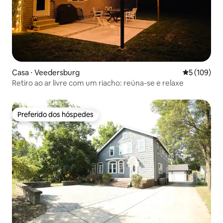
Casa ⋅ Veedersburg
5 de uma av
5 (109)
Retiro ao ar livre com um riacho: reúna-se e relaxe
Preferido dos hóspedes
Preferido dos hóspedes