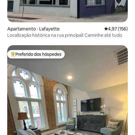
Apartamento ⋅ Lafayette
4,97 de uma av
4,97 (156)
Localização histórica na rua principal! Caminhe até tudo
Preferido dos hóspedes
Entre os melhores preferidos dos hóspedes