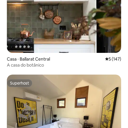
Casa ⋅ Ballarat Central
5 de uma av
5 (147)
A casa do botânico
Superhost
Superhost