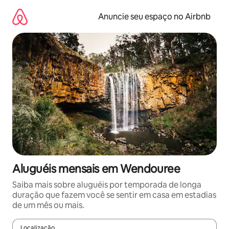
Pular
para
Anuncie seu espaço no Airbnb
o
conteúdo
Aluguéis mensais em Wendouree
Saiba mais sobre aluguéis por temporada de longa
duração que fazem você se sentir em casa em estadias
de um mês ou mais.
Localização