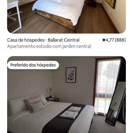
Casa de hóspedes ⋅ Ballarat Central
4,77 de uma av
4,77 (888)
Apartamento estúdio com jardim central
Preferido dos hóspedes
Preferido dos hóspedes