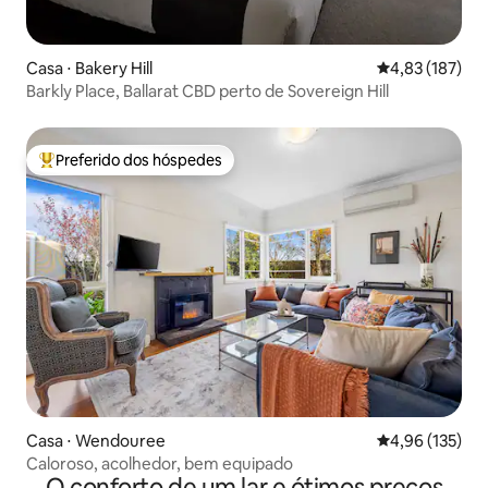
Casa ⋅ Bakery Hill
4,83 de uma av
4,83 (187)
Barkly Place, Ballarat CBD perto de Sovereign Hill
Preferido dos hóspedes
Entre os melhores preferidos dos hóspedes
Casa ⋅ Wendouree
4,96 de uma av
4,96 (135)
Caloroso, acolhedor, bem equipado
O conforto de um lar e ótimos preços