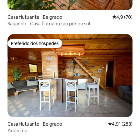
Casa flutuante ⋅ Belgrado
4,9 de uma a
4,9 (70)
Sagando - Casa flutuante ao pôr do sol
Preferido dos hóspedes
Preferido dos hóspedes
Casa flutuante ⋅ Belgrado
4,91 de uma av
4,91 (283)
Anônimo