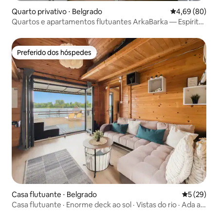
Quarto privativo ⋅ Belgrado
4,69 de uma av
4,69 (80)
Quartos e apartamentos flutuantes ArkaBarka — Espírito
do Danúbio
Preferido dos hóspedes
Preferido dos hóspedes
Casa flutuante ⋅ Belgrado
5 de uma a
5 (29)
Casa flutuante · Enorme deck ao sol · Vistas do rio · Ada a
300 m