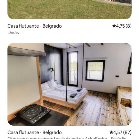
Casa flutuante ⋅ Belgrado
4,75 de uma 
4,75 (8)
Divas
Casa flutuante ⋅ Belgrado
4,57 de uma a
4,57 (87)
Quartos e apartamentos flutuantes ArkaBarka - Estúdio