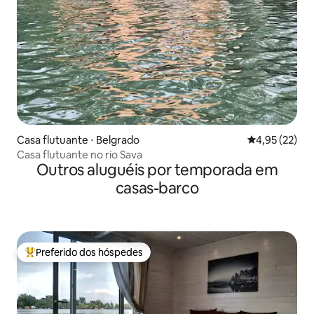
Casa flutuante ⋅ Belgrado
4,95 de uma a
4,95 (22)
Casa flutuante no rio Sava
Outros aluguéis por temporada em
casas-barco
Preferido dos hóspedes
Entre os melhores preferidos dos hóspedes