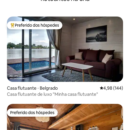
Preferido dos hóspedes
Entre os melhores preferidos dos hóspedes
Casa flutuante ⋅ Belgrado
4,98 de uma av
4,98 (144)
Casa flutuante de luxo "Minha casa flutuante"
Preferido dos hóspedes
Preferido dos hóspedes