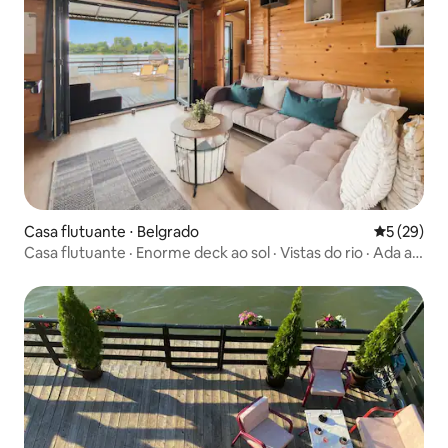
Casa flutuante ⋅ Belgrado
5 de uma a
5 (29)
Casa flutuante · Enorme deck ao sol · Vistas do rio · Ada a
300 m