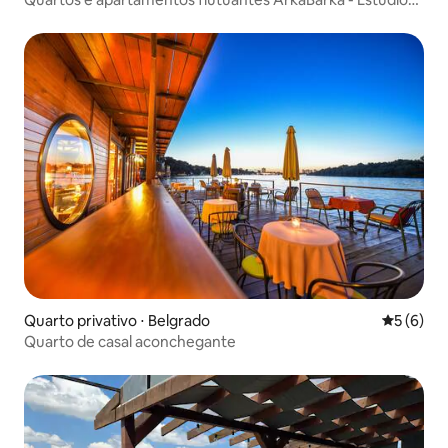
King
Quarto privativo ⋅ Belgrado
5 de uma 
5 (6)
Quarto de casal aconchegante