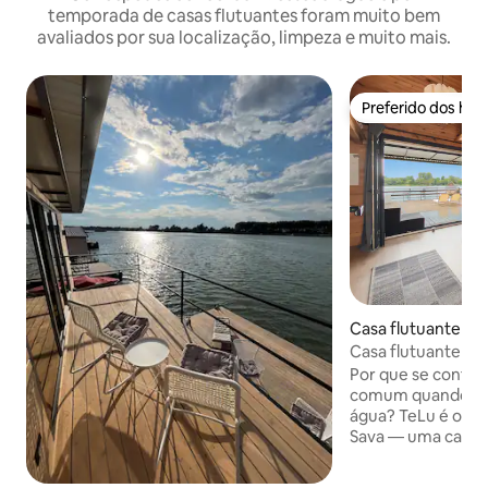
temporada de casas flutuantes foram muito bem
avaliados por sua localização, limpeza e muito mais.
Preferido dos hó
Preferido dos hó
Casa flutuante ⋅ B
Casa flutuante · E
Vistas do rio · Ada
Por que se conte
comum quando vo
água? TeLu é o nos
Sava — uma casa f
com um enorme dec
panorâmicas do ri