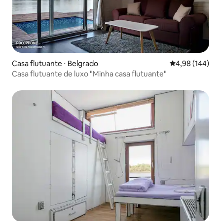
Casa flutuante ⋅ Belgrado
4,98 de uma av
4,98 (144)
Casa flutuante de luxo "Minha casa flutuante"