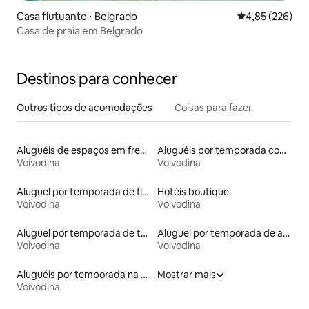
Casa flutuante ⋅ Belgrado
4,85 de uma av
4,85 (226)
Casa de praia em Belgrado
Destinos para conhecer
Outros tipos de acomodações
Coisas para fazer
Aluguéis de espaços em frente à praia
Aluguéis por temporada com acesso à praia
Voivodina
Voivodina
Aluguel por temporada de flats
Hotéis boutique
Voivodina
Voivodina
Aluguel por temporada de townhouses
Aluguel por temporada de apart-hotéis
Voivodina
Voivodina
Aluguéis por temporada na orla
Mostrar mais
Voivodina