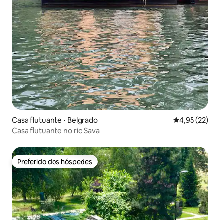
Casa flutuante ⋅ Belgrado
4,95 de uma a
4,95 (22)
Casa flutuante no rio Sava
Preferido dos hóspedes
Preferido dos hóspedes