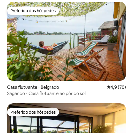
Preferido dos hóspedes
Preferido dos hóspedes
Casa flutuante ⋅ Belgrado
4,9 de uma a
4,9 (70)
Sagando - Casa flutuante ao pôr do sol
Preferido dos hóspedes
Preferido dos hóspedes