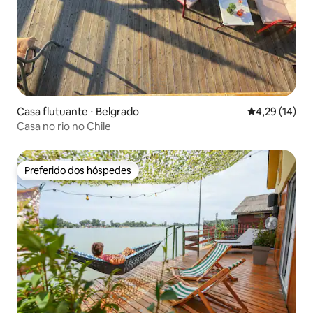
Casa flutuante ⋅ Belgrado
4,29 de uma a
4,29 (14)
Casa no rio no Chile
Preferido dos hóspedes
Preferido dos hóspedes