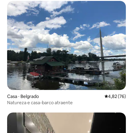
Casa ⋅ Belgrado
4,82 de uma a
4,82 (76)
Natureza e casa-barco atraente