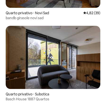
Quarto privativo ⋅ Novi Sad
4,82 de uma a
4,82 (39)
bandb girasole novi sad
Quarto privativo ⋅ Subotica
Basch House 1887 Quartos