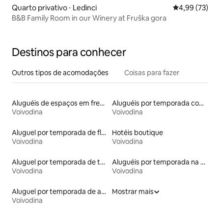
Quarto privativo ⋅ Ledinci
4,99 de uma a
4,99 (73)
B&B Family Room in our Winery at Fruška gora
Destinos para conhecer
Outros tipos de acomodações
Coisas para fazer
Aluguéis de espaços em frente à praia
Aluguéis por temporada com acesso à praia
Voivodina
Voivodina
Aluguel por temporada de flats
Hotéis boutique
Voivodina
Voivodina
Aluguel por temporada de townhouses
Aluguéis por temporada na orla
Voivodina
Voivodina
Aluguel por temporada de apart-hotéis
Mostrar mais
Voivodina