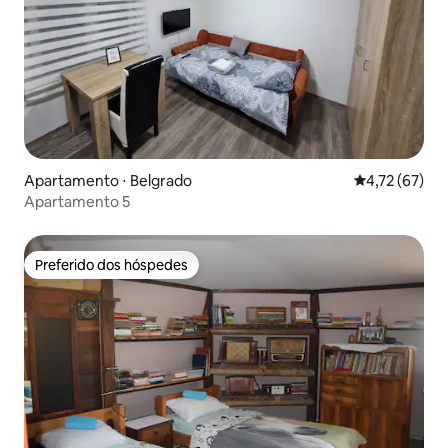
Apartamento ⋅ Belgrado
4,72 de uma a
4,72 (67)
Apartamento 5
Preferido dos hóspedes
Preferido dos hóspedes