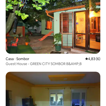
Casa ⋅ Sombor
4,83 de uma 
4,83 (6)
Guest House - GREEN CITY SOMBOR B&AMP;B