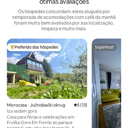
ótimas avaliações
Os hóspedes concordam: estes aluguéis por
temporada de acomodações com café da manhã
foram muito bem avaliados por sua localização,
limpeza e muito mais.
Preferido dos hóspedes
Superhost
Entre os melhores preferidos dos hóspedes
Superhost
Microcasa ⋅ Južnobački okrug
5 de uma avaliação média de
5 (13)
Iza sedam gora
Casa para férias e celebrações em
Fruška Gora Em frente ao parque
nacional, em uma área tranquila. A