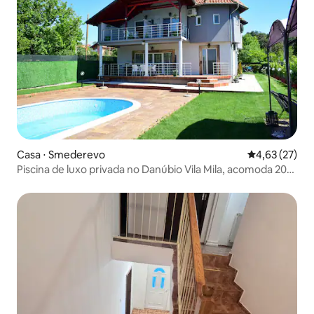
Casa ⋅ Smederevo
4,63 de uma a
4,63 (27)
Piscina de luxo privada no Danúbio Vila Mila, acomoda 20
pessoas