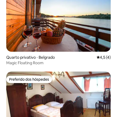
Quarto privativo ⋅ Belgrado
4,5 de uma 
4,5 (4)
Magic Floating Room
Preferido dos hóspedes
Preferido dos hóspedes