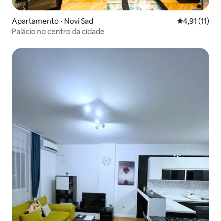
Apartamento ⋅ Novi Sad
4,91 de uma a
4,91 (11)
Palácio no centro da cidade