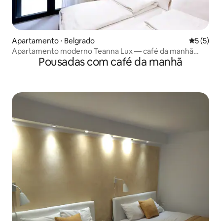
Apartamento ⋅ Belgrado
5 de uma 
5 (5)
Apartamento moderno Teanna Lux — café da manhã
Pousadas com café da manhã
incluso