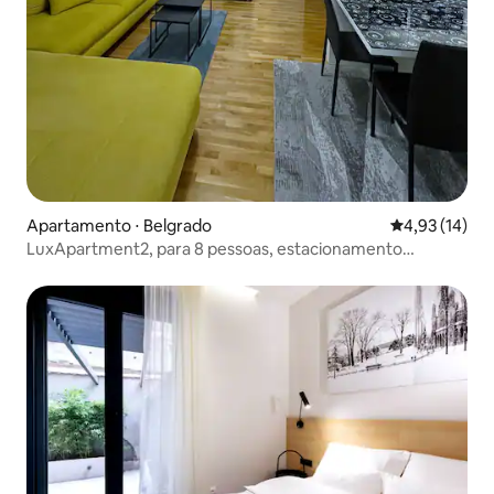
Apartamento ⋅ Belgrado
4,93 de uma a
4,93 (14)
LuxApartment2, para 8 pessoas, estacionamento
(opções)