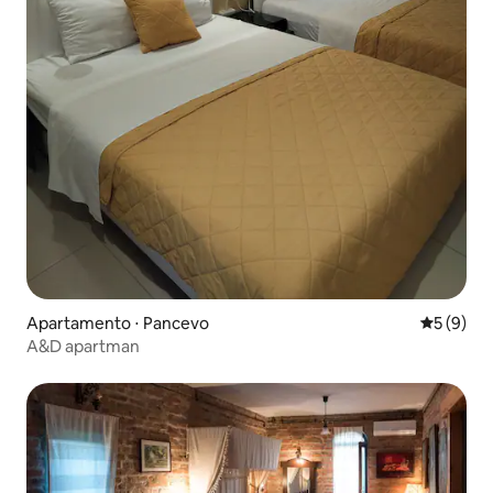
Apartamento ⋅ Pancevo
5 de uma 
5 (9)
A&D apartman