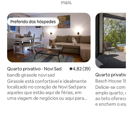
mais.
Preferido dos hóspedes
Preferido dos hóspedes
Quarto privativo ⋅ Novi Sad
4,82 de uma avaliação média de
4,82 (39)
Quarto privativo ⋅
bandb girasole novi sad
Basch House 1887
Girasole está confortável e idealmente
localizado no coração de Novi Sad para
Delicie-se com o 
aqueles que estão aqui de férias, em
amplo quarto, ond
uma viagem de negócios ou aqui para
ao teto oferecem 
estudar. Girasole consiste em duas
e enchem o espaço de
partes separadas com múltiplas
quarto com desig
possibilidades de aluguel: temos 4
persianas de teci
aluguéis de quarto b&b separados; ou
controladas por b
podemos oferecer um apartamento de
você personalize 
solteiro independente (28 m2) com
com a sua preferê