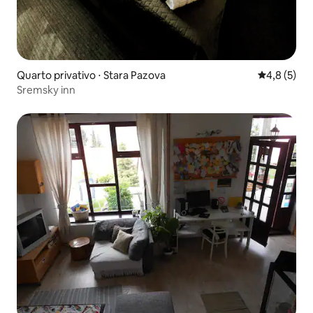
Quarto privativo ⋅ Stara Pazova
4,8 de uma 
4,8 (5)
Sremsky inn