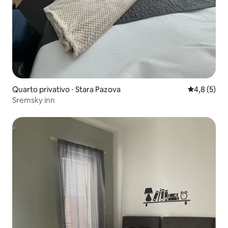
Quarto privativo ⋅ Stara Pazova
4,8 de uma 
4,8 (5)
Sremsky inn