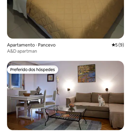
Apartamento ⋅ Pancevo
5 de uma 
5 (9)
A&D apartman
Preferido dos hóspedes
Preferido dos hóspedes