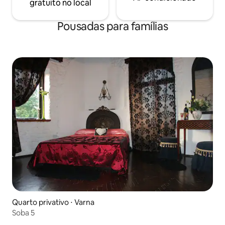
gratuito no local
catedral (neogótica) e o teatro (450m); a
fortaleza de Petrovaradin, onde o
festival Exit está sediado (1km); e SPENS
Pousadas para famílias
(centro esportivo), o campus da
Universidade e o centro de feiras (15
minutos a pé). Oferecemos aos nossos
hóspedes lençóis, toalhas, TV a cabo e
Wi-Fi gratuito. Todos os serviços são
prestados em sérvio, inglês, italiano e
francês. Você pode entrar em contato
conosco pelo telefone +381-693010690.
Quarto privativo ⋅ Varna
Soba 5