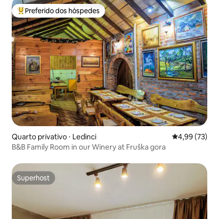
Preferido dos hóspedes
Entre os melhores preferidos dos hóspedes
Quarto privativo ⋅ Ledinci
4,99 de uma a
4,99 (73)
B&B Family Room in our Winery at Fruška gora
Superhost
Superhost