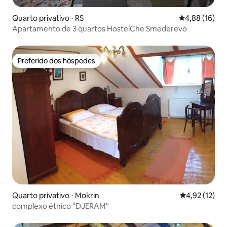
Quarto privativo ⋅ RS
4,88 de uma a
4,88 (16)
Apartamento de 3 quartos HostelChe Smederevo
Preferido dos hóspedes
Preferido dos hóspedes
Quarto privativo ⋅ Mokrin
4,92 de uma a
4,92 (12)
complexo étnico "DJERAM"