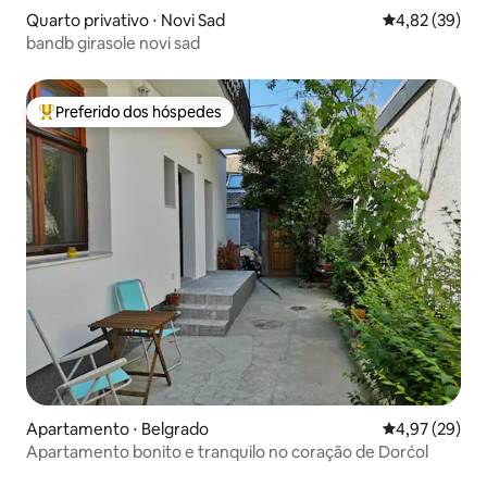
Quarto privativo ⋅ Novi Sad
4,82 de uma a
4,82 (39)
bandb girasole novi sad
Preferido dos hóspedes
Entre os melhores preferidos dos hóspedes
Apartamento ⋅ Belgrado
4,97 de uma a
4,97 (29)
Apartamento bonito e tranquilo no coração de Dorćol