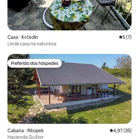
Casa ⋅ Krčedin
5 de uma 
5 (7)
Linda casa na natureza
Preferido dos hóspedes
Preferido dos hóspedes
Cabana ⋅ Ritopek
4,97 de uma a
4,97 (35)
Hacienda Gušter