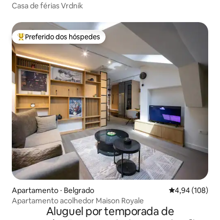
Casa de férias Vrdnik
Preferido dos hóspedes
Entre os melhores preferidos dos hóspedes
Apartamento ⋅ Belgrado
4,94 de uma av
4,94 (108)
Apartamento acolhedor Maison Royale
Aluguel por temporada de