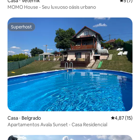
Casa ⋅ Veternik
5 de uma 
5 (7)
MOMO House - Seu luxuoso oásis urbano
Superhost
Superhost
Casa ⋅ Belgrado
4,87 de uma a
4,87 (15)
Apartamentos Avala Sunset - Casa Residencial