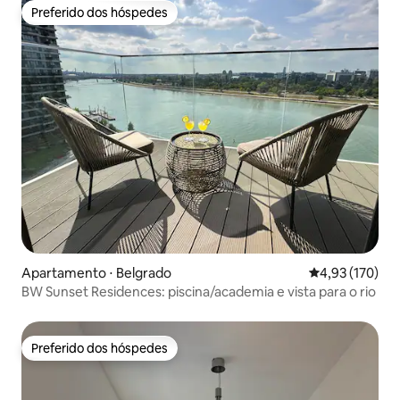
Preferido dos hóspedes
Preferido dos hóspedes
Apartamento ⋅ Belgrado
4,93 de uma av
4,93 (170)
BW Sunset Residences: piscina/academia e vista para o rio
Preferido dos hóspedes
Preferido dos hóspedes