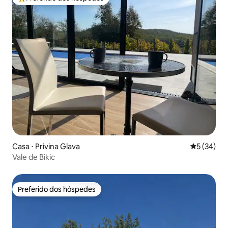
Entre os melhores preferidos dos hóspedes
Casa ⋅ Privina Glava
5 de uma a
5 (34)
Vale de Bikic
Preferido dos hóspedes
Preferido dos hóspedes