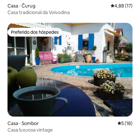
Casa ⋅ Čurug
4,88 de uma a
4,88 (17)
Casa tradicional da Voivodina
Preferido dos hóspedes
Preferido dos hóspedes
Casa ⋅ Sombor
5 de uma a
5 (18)
Casa luxuosa vintage