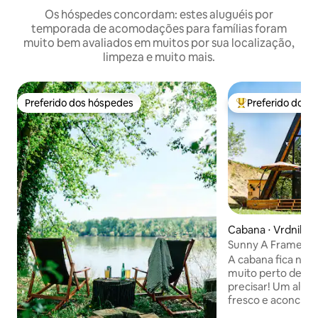
Os hóspedes concordam: estes aluguéis por
temporada de acomodações para famílias foram
muito bem avaliados em muitos por sua localização,
limpeza e muito mais.
Preferido dos hóspedes
Preferido dos 
Preferido dos hóspedes
Entre os melhore
Cabana ⋅ Vrdnik
Sunny A Frame no
Fruska Gora
A cabana fica na ❤️
muito perto de tu
precisar! Um alugu
fresco e aconche
Parque Nacional, 