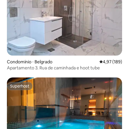
Condomínio ⋅ Belgrado
4,97 de uma av
4,97 (189)
Apartamento 3. Rua de caminhada e hoot tube
Superhost
Superhost