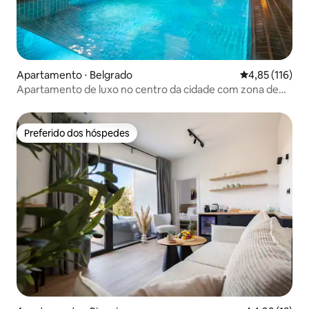
Apartamento ⋅ Belgrado
4,85 de uma av
4,85 (116)
Apartamento de luxo no centro da cidade com zona de
spa própria
Preferido dos hóspedes
Preferido dos hóspedes