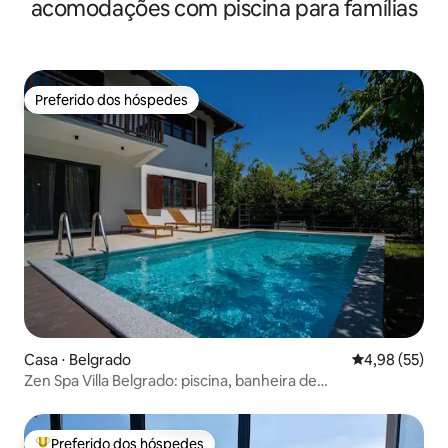
acomodações com piscina para famílias
Preferido dos hóspedes
Preferido dos hóspedes
Casa ⋅ Belgrado
4,98 de uma a
4,98 (55)
Zen Spa Villa Belgrado: piscina, banheira de
hidromassagem e sauna
Preferido dos hóspedes