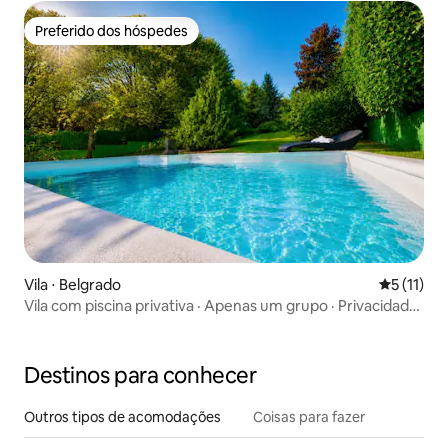
Preferido dos hóspedes
Preferido dos hóspedes
Vila ⋅ Belgrado
5 de uma a
5 (11)
Vila com piscina privativa · Apenas um grupo · Privacidade
total
Destinos para conhecer
Outros tipos de acomodações
Coisas para fazer