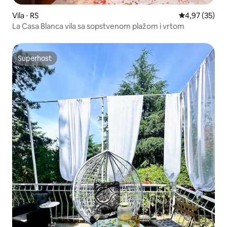
Vila ⋅ RS
4,97 de uma a
4,97 (35)
La Casa Blanca vila sa sopstvenom plažom i vrtom
Superhost
Superhost