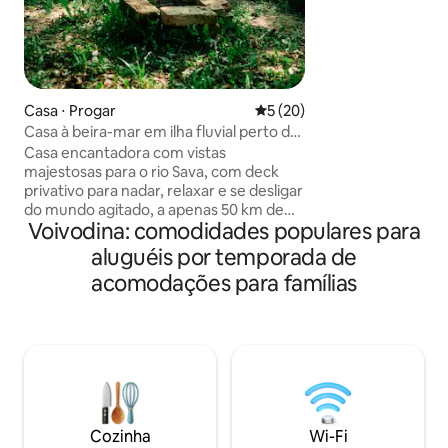
desfrutar de ar li
os céus estrelados
de verão! Venha se
relaxar neste esp
onde você estará 
suficiente de gran
Casa ⋅ Progar
5 de uma avaliação média de
5 (20)
Aproveite suas pr
Casa à beira-mar em ilha fluvial perto de
de CINEMA ao ar l
Belgrado
Casa encantadora com vistas
minutos de distân
majestosas para o rio Sava, com deck
despeje sua água
privativo para nadar, relaxar e se desligar
de distância
do mundo agitado, a apenas 50 km de
Voivodina: comodidades populares para
Belgrado. Acorde com o canto dos
pássaros, relaxe enquanto contempla
aluguéis por temporada de
infinitos tons de verde ou o pôr do sol
acomodações para famílias
deslumbrante, descanse na
espreguiçadeira, leia e dê um mergulho
no rio refrescante. Aproveite para fazer
longas caminhadas ao longo do Sava,
cozinhar ao ar livre, fazer churrasco ou
experimentar deliciosas especialidades
locais de peixe em um restaurante na
ilha, sem política de festas, para
Cozinha
Wi-Fi
desfrutar de total tranquilidade.