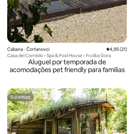
Cabana ⋅ Čortanovci
4,95 de uma a
4,95 (21)
Casa del Corniolo • Spa & Pool House • Fruška Gora
Aluguel por temporada de
acomodações pet friendly para famílias
Superhost
Superhost