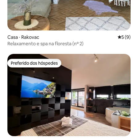
Casa ⋅ Rakovac
5 de uma 
5 (9)
Relaxamento e spa na floresta (nº 2)
Preferido dos hóspedes
Preferido dos hóspedes