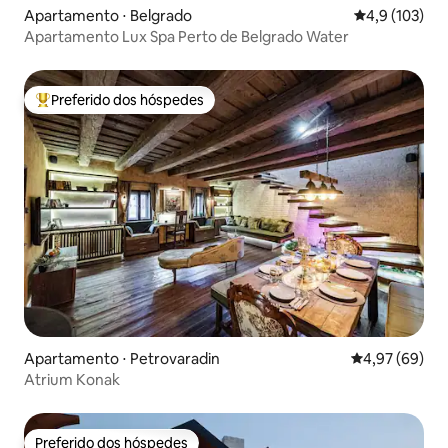
Apartamento ⋅ Belgrado
4,9 de uma av
4,9 (103)
Apartamento Lux Spa Perto de Belgrado Water
Preferido dos hóspedes
Entre os melhores preferidos dos hóspedes
Apartamento ⋅ Petrovaradin
4,97 de uma a
4,97 (69)
Atrium Konak
Preferido dos hóspedes