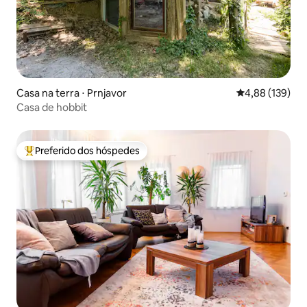
Casa na terra ⋅ Prnjavor
4,88 de uma av
4,88 (139)
Casa de hobbit
Preferido dos hóspedes
Entre os melhores preferidos dos hóspedes