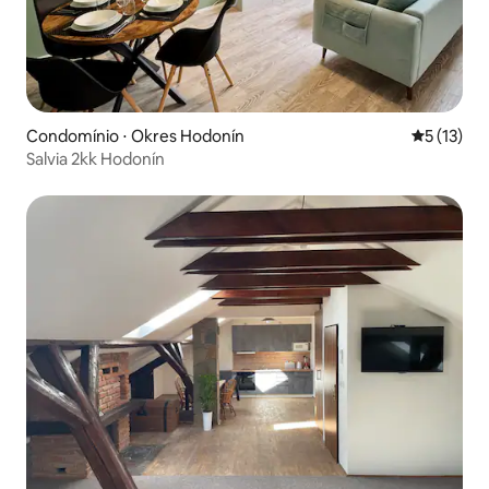
Condomínio ⋅ Okres Hodonín
5 de uma a
5 (13)
Salvia 2kk Hodonín