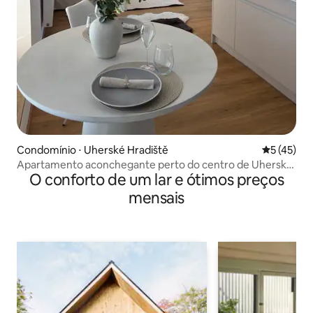
Condomínio ⋅ Uherské Hradiště
5 de uma a
5 (45)
Apartamento aconchegante perto do centro de Uherské
O conforto de um lar e ótimos preços
Hradiště
mensais