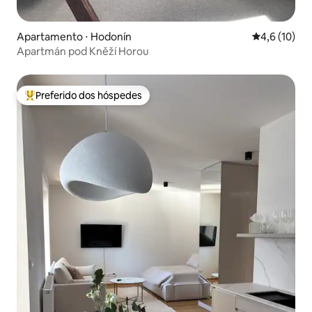
Apartamento ⋅ Hodonín
4,6 de uma a
4,6 (10)
Apartmán pod Kněží Horou
Preferido dos hóspedes
Entre os melhores preferidos dos hóspedes