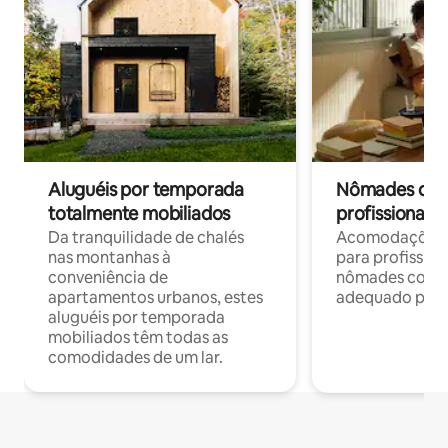
Aluguéis por temporada
Nômades digit
totalmente mobiliados
profissionais 
Da tranquilidade de chalés
Acomodações c
nas montanhas à
para profission
conveniência de
nômades com W
apartamentos urbanos, estes
adequado para 
aluguéis por temporada
mobiliados têm todas as
comodidades de um lar.