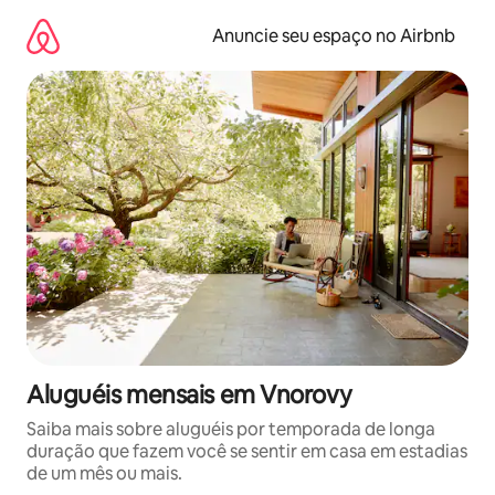
Pular
para
Anuncie seu espaço no Airbnb
o
conteúdo
Aluguéis mensais em Vnorovy
Saiba mais sobre aluguéis por temporada de longa
duração que fazem você se sentir em casa em estadias
de um mês ou mais.