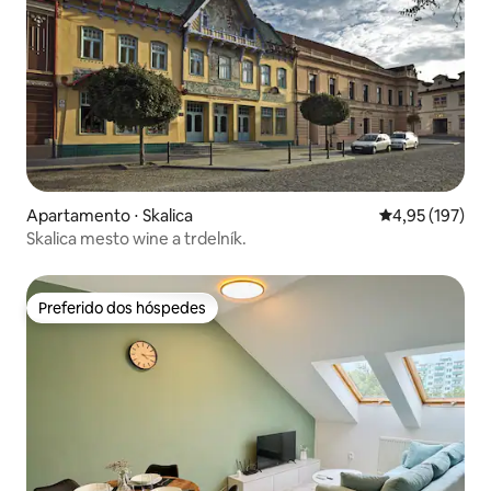
Apartamento ⋅ Skalica
4,95 de uma av
4,95 (197)
Skalica mesto wine a trdelník.
Preferido dos hóspedes
Preferido dos hóspedes