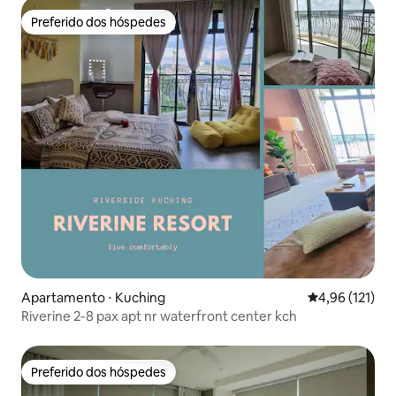
Preferido dos hóspedes
Preferido dos hóspedes
Apartamento ⋅ Kuching
4,96 de uma av
4,96 (121)
Riverine 2-8 pax apt nr waterfront center kch
Preferido dos hóspedes
Preferido dos hóspedes