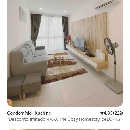
Condomínio ⋅ Kuching
4,83 de uma av
4,83 (222)
*Desconto limitado*4PAX The Cozy Homestay, deLOFTS