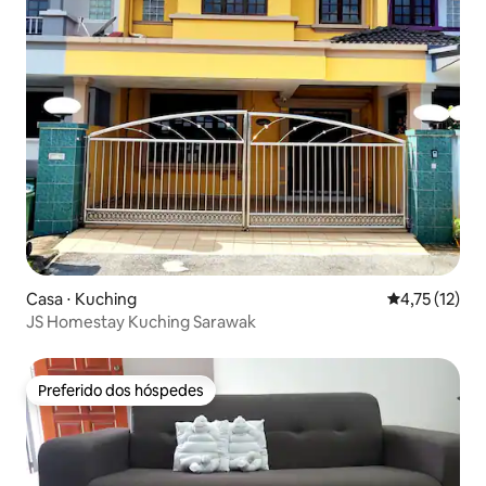
Casa ⋅ Kuching
4,75 de uma a
4,75 (12)
JS Homestay Kuching Sarawak
Preferido dos hóspedes
Preferido dos hóspedes