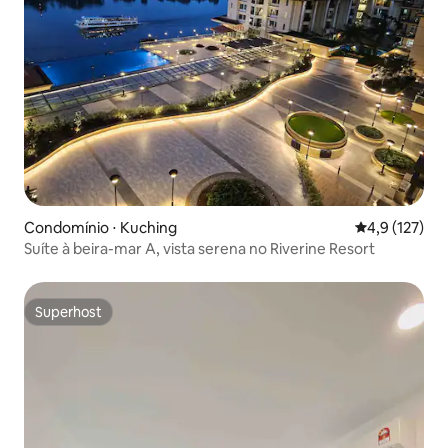
Condomínio ⋅ Kuching
4,9 de uma av
4,9 (127)
Suíte à beira-mar A, vista serena no Riverine Resort
Superhost
Superhost