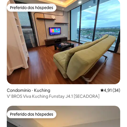
Preferido dos hóspedes
Preferido dos hóspedes
Condomínio ⋅ Kuching
4,91 de uma a
4,91 (34)
V' BROS Viva Kuching Funstay J4.1 [SECADORA]
Preferido dos hóspedes
Preferido dos hóspedes