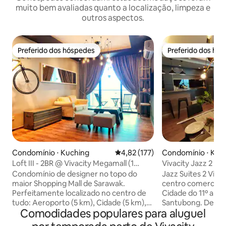
muito bem avaliadas quanto a localização, limpeza e
outros aspectos.
Preferido dos hóspedes
Preferido dos hó
Preferido dos hóspedes
Preferido dos hó
Condomínio ⋅ Kuching
4,82 de uma avaliação média de 
4,82 (177)
Condomínio ⋅ Kuc
Loft III - 2BR @ Vivacity Megamall (1
Vivacity Jazz 2 co
estacionamento gratuito)
Condomínio de designer no topo do
Jazz Suites 2 Viva
maior Shopping Mall de Sarawak.
centro comercial 
Perfeitamente localizado no centro de
Cidade do 11º anda
tudo: Aeroporto (5 km), Cidade (5 km),
Santubong. Destaque da unidade. 1.
Comodidades populares para aluguel
Universidade de Swinburne (2 km),
Purificador de á
Shopping Spring (2 km), Terminal de
Lavanderia 3. Roupa de cama