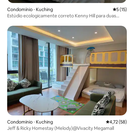
Condomínio ⋅ Kuching
5 de uma a
5 (15)
Estúdio ecologicamente correto Kenny Hill para duas
pessoas
Condomínio ⋅ Kuching
4,72 de uma a
4,72 (58)
Jeff & Ricky Homestay (Melody)@Vivacity Megamall