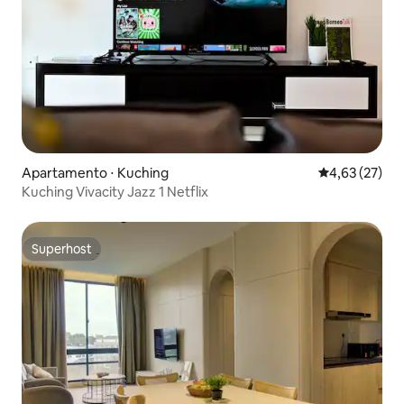
Apartamento ⋅ Kuching
4,63 de uma a
4,63 (27)
Kuching Vivacity Jazz 1 Netflix
Superhost
Superhost