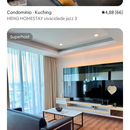
Condomínio ⋅ Kuching
4,88 de uma av
4,88 (66)
HENG HOMESTAY vivacidade jazz 3
Superhost
Superhost