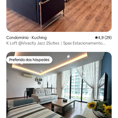
Condomínio ⋅ Kuching
4,9 de uma a
4,9 (29)
K Loft @Vivacity Jazz 2Suítes｜5pax Estacionamento
Gratuito 10F
Preferido dos hóspedes
Preferido dos hóspedes