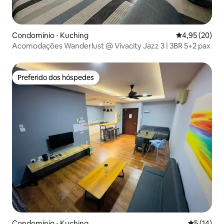
Condomínio ⋅ Kuching
4,95 de uma a
4,95 (20)
Acomodações Wanderlust @ Vivacity Jazz 3 | 3BR 5+2 pax
Preferido dos hóspedes
Preferido dos hóspedes
Condomínio ⋅ Kuching
5 de uma a
5 (14)