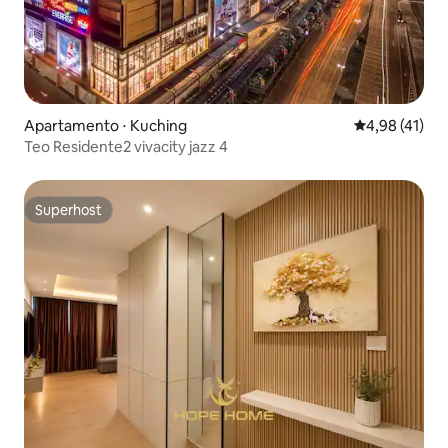
Apartamento ⋅ Kuching
4,98 de uma a
4,98 (41)
Teo Residente2 vivacity jazz 4
Superhost
Superhost