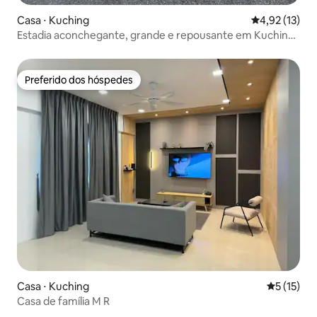
Casa ⋅ Kuching
4,92 de uma a
4,92 (13)
Estadia aconchegante, grande e repousante em Kuching
/Aluguel de automóveis
Preferido dos hóspedes
Preferido dos hóspedes
Casa ⋅ Kuching
5 de uma a
5 (15)
Casa de família M R