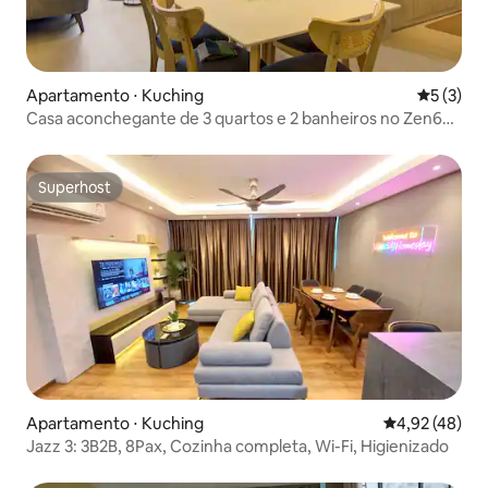
Apartamento ⋅ Kuching
5 de uma 
5 (3)
Casa aconchegante de 3 quartos e 2 banheiros no Zen66 |
Piscina+Academia+Sauna
Superhost
Superhost
Apartamento ⋅ Kuching
4,92 de uma a
4,92 (48)
Jazz 3: 3B2B, 8Pax, Cozinha completa, Wi-Fi, Higienizado