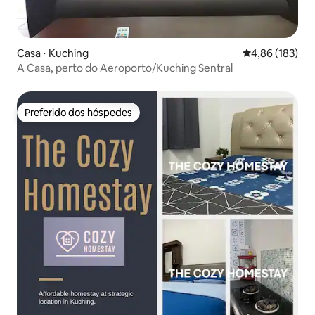
Casa ⋅ Kuching
4,86 de uma av
4,86 (183)
A Casa, perto do Aeroporto/Kuching Sentral
Preferido dos hóspedes
Preferido dos hóspedes