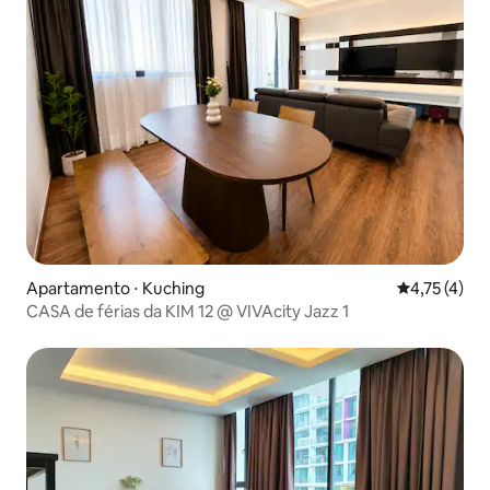
Apartamento ⋅ Kuching
4,75 de uma 
4,75 (4)
CASA de férias da KIM 12 @ VIVAcity Jazz 1