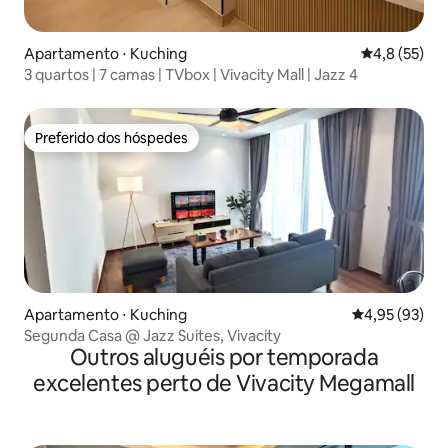
Apartamento ⋅ Kuching
4,8 de uma a
4,8 (55)
3 quartos | 7 camas | TVbox | Vivacity Mall | Jazz 4
Preferido dos hóspedes
Preferido dos hóspedes
Apartamento ⋅ Kuching
4,95 de uma a
4,95 (93)
Segunda Casa @ Jazz Suites, Vivacity
Outros aluguéis por temporada
excelentes perto de Vivacity Megamall