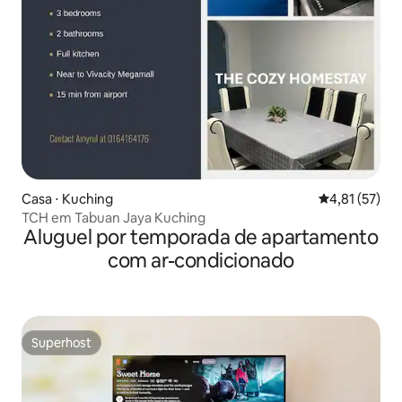
Casa ⋅ Kuching
4,81 de uma a
4,81 (57)
TCH em Tabuan Jaya Kuching
Aluguel por temporada de apartamento
com ar-condicionado
Superhost
Superhost