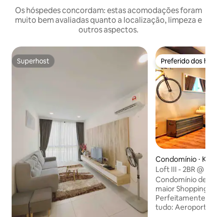
Os hóspedes concordam: estas acomodações foram
muito bem avaliadas quanto a localização, limpeza e
outros aspectos.
Superhost
Preferido dos hó
Superhost
Preferido dos hó
Condomínio ⋅ Kuc
Loft III - 2BR @ Vi
estacionamento gr
Condomínio de de
maior Shopping Ma
Perfeitamente loc
tudo: Aeroporto (5
Universidade de S