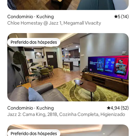
Condomínio ⋅ Kuching
5 de uma a
5 (14)
Chloe Homestay @ Jazz 1, Megamall Vivacity
Preferido dos hóspedes
Preferido dos hóspedes
Condomínio ⋅ Kuching
4,94 de uma a
4,94 (52)
Jazz 2: Cama King, 2B1B, Cozinha Completa, Higienizado
Preferido dos hóspedes