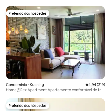
Preferido dos hóspedes
Preferido dos hóspedes
Condomínio ⋅ Kuching
4,94 de uma av
4,94 (219)
Home@Rex Apartment Apartamento confortável de três
quartos
Preferido dos hóspedes
Preferido dos hóspedes