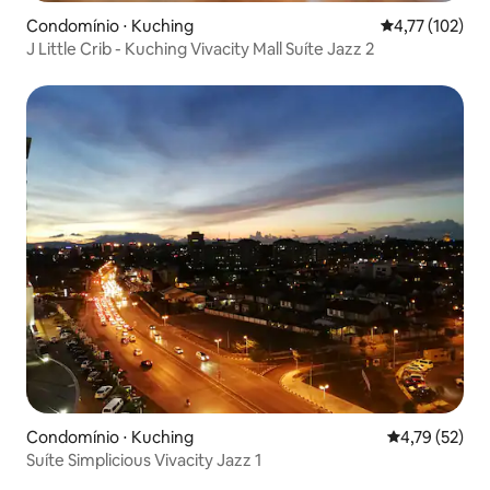
Condomínio ⋅ Kuching
4,77 de uma av
4,77 (102)
J Little Crib - Kuching Vivacity Mall Suíte Jazz 2
Condomínio ⋅ Kuching
4,79 de uma a
4,79 (52)
Suíte Simplicious Vivacity Jazz 1