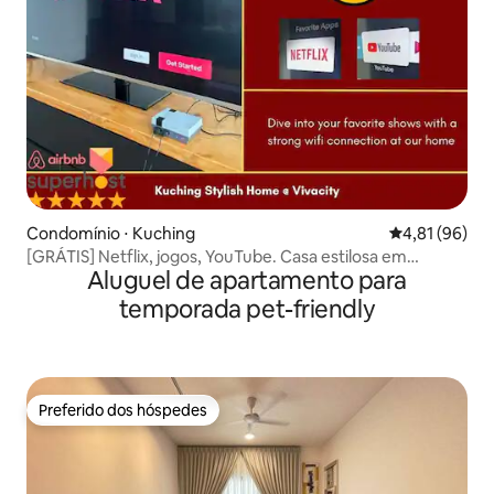
Condomínio ⋅ Kuching
4,81 de uma a
4,81 (96)
[GRÁTIS] Netflix, jogos, YouTube. Casa estilosa em
Aluguel de apartamento para
Kuching
temporada pet-friendly
Preferido dos hóspedes
Preferido dos hóspedes