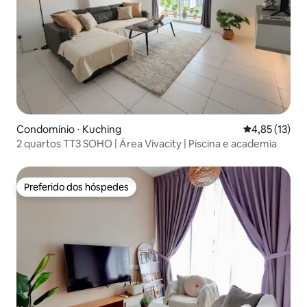
Condomínio ⋅ Kuching
4,85 de uma a
4,85 (13)
2 quartos TT3 SOHO | Área Vivacity | Piscina e academia
Preferido dos hóspedes
Preferido dos hóspedes