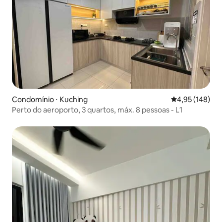
Condomínio ⋅ Kuching
4,95 de uma av
4,95 (148)
Perto do aeroporto, 3 quartos, máx. 8 pessoas - L1