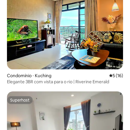
Condomínio ⋅ Kuching
5 de uma a
5 (16)
Elegante 3BR com vista para o rio | Riverine Emerald
Superhost
Superhost