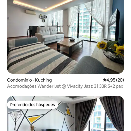
Condomínio ⋅ Kuching
4,95 de uma a
4,95 (20)
Acomodações Wanderlust @ Vivacity Jazz 3 | 3BR 5+2 pax
Preferido dos hóspedes
Preferido dos hóspedes