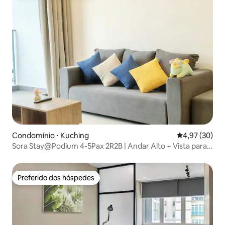
Condomínio ⋅ Kuching
4,97 de uma a
4,97 (30)
Sora Stay@Podium 4-5Pax 2R2B | Andar Alto + Vista para a
Cidade
Preferido dos hóspedes
Preferido dos hóspedes