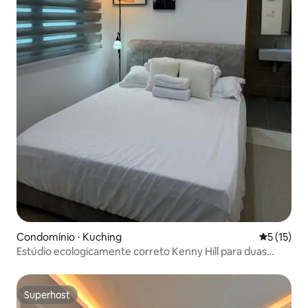
Condomínio ⋅ Kuching
5 de uma a
5 (15)
Estúdio ecologicamente correto Kenny Hill para duas
pessoas
Superhost
Superhost