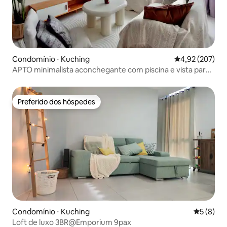
Condomínio ⋅ Kuching
4,92 de uma av
4,92 (207)
APTO minimalista aconchegante com piscina e vista para
a cidade | GalaCity
Preferido dos hóspedes
Preferido dos hóspedes
Condomínio ⋅ Kuching
5 de uma 
5 (8)
Loft de luxo 3BR@Emporium 9pax