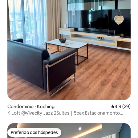
Condomínio ⋅ Kuching
4,9 de uma a
4,9 (29)
K Loft @Vivacity Jazz 2Suítes｜5pax Estacionamento
Gratuito 10F
Preferido dos hóspedes
Preferido dos hóspedes