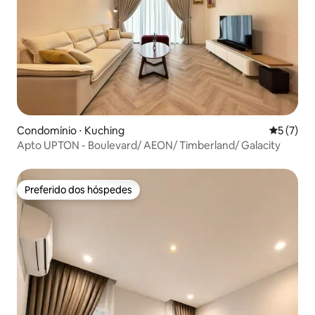
Condomínio ⋅ Kuching
5 de uma 
5 (7)
Apto UPTON - Boulevard/ AEON/ Timberland/ Galacity
Preferido dos hóspedes
Preferido dos hóspedes