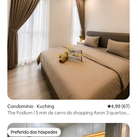
Condomínio ⋅ Kuching
4,99 de uma a
4,99 (67)
The Podium | 5 min de carro do shopping Aeon 3 quartos
L5
Preferido dos hóspedes
Preferido dos hóspedes