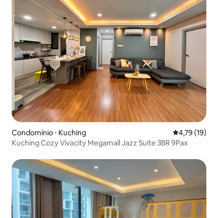
Condomínio ⋅ Kuching
4,79 de uma a
4,79 (19)
Kuching Cozy Vivacity Megamall Jazz Suite 3BR 9Pax