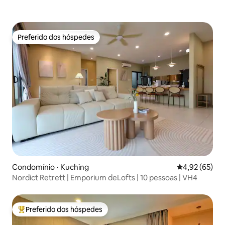
Preferido dos hóspedes
Preferido dos hóspedes
Condomínio ⋅ Kuching
4,92 de uma a
4,92 (65)
Nordict Retrett | Emporium deLofts | 10 pessoas | VH4
Preferido dos hóspedes
Entre os melhores preferidos dos hóspedes