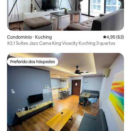
Condomínio ⋅ Kuching
4,95 de uma a
4,95 (63)
#2.1 Suítes Jazz Cama King Vivacity Kuching 3 quartos
Preferido dos hóspedes
Preferido dos hóspedes