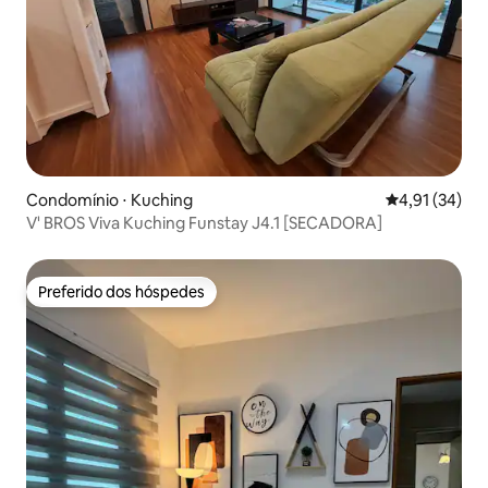
Condomínio ⋅ Kuching
4,91 de uma a
4,91 (34)
V' BROS Viva Kuching Funstay J4.1 [SECADORA]
Preferido dos hóspedes
Preferido dos hóspedes