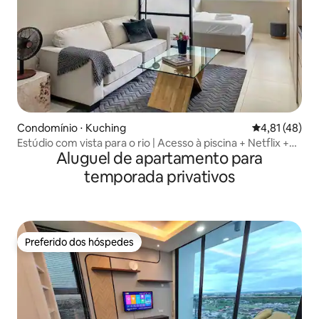
Condomínio ⋅ Kuching
4,81 de uma a
4,81 (48)
Estúdio com vista para o rio | Acesso à piscina + Netflix +
Aluguel de apartamento para
Wi-Fi
temporada privativos
Preferido dos hóspedes
Preferido dos hóspedes