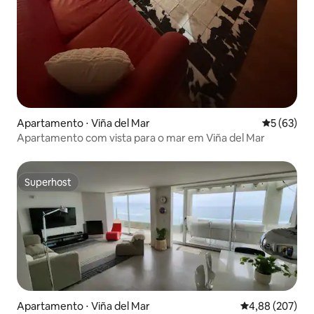
Apartamento ⋅ Viña del Mar
5 de uma a
5 (63)
Apartamento com vista para o mar em Viña del Mar
Superhost
Superhost
Apartamento ⋅ Viña del Mar
4,88 de uma ava
4,88 (207)