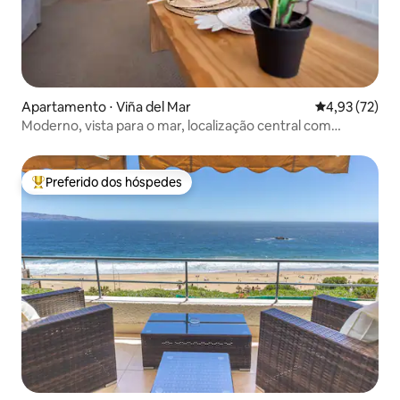
Apartamento ⋅ Viña del Mar
4,93 de uma a
4,93 (72)
Moderno, vista para o mar, localização central com
estacionamento
Preferido dos hóspedes
Entre os melhores preferidos dos hóspedes