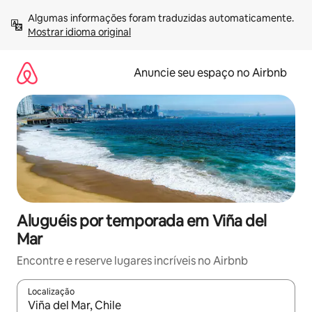
Pular
Algumas informações foram traduzidas automaticamente. 
para
Mostrar idioma original
o
conteúdo
Anuncie seu espaço no Airbnb
Aluguéis por temporada em Viña del
Mar
Encontre e reserve lugares incríveis no Airbnb
Localização
Quando os resultados estiverem disponíveis, explore-os usando