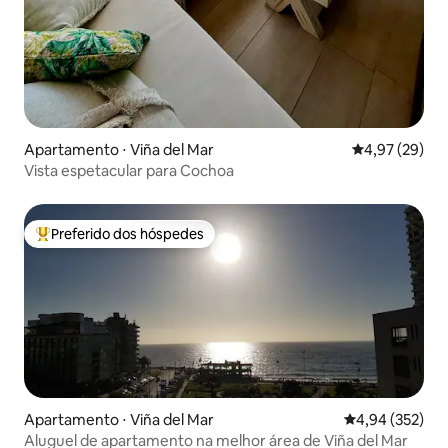
Apartamento ⋅ Viña del Mar
4,97 de uma a
4,97 (29)
Vista espetacular para Cochoa
Preferido dos hóspedes
Entre os melhores preferidos dos hóspedes
Apartamento ⋅ Viña del Mar
4,94 de uma av
4,94 (352)
Aluguel de apartamento na melhor área de Viña del Mar