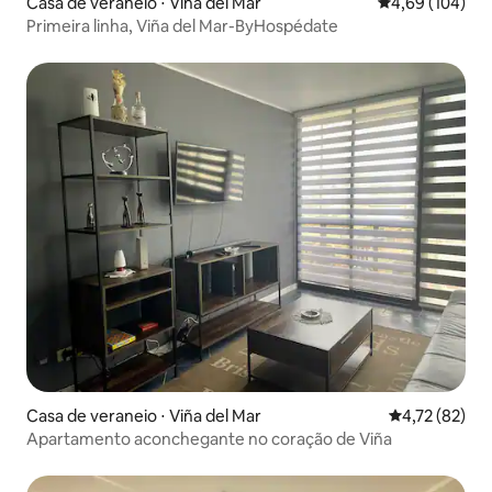
Casa de veraneio ⋅ Viña del Mar
4,69 de uma av
4,69 (104)
Primeira linha, Viña del Mar-ByHospédate
Casa de veraneio ⋅ Viña del Mar
4,72 de uma a
4,72 (82)
Apartamento aconchegante no coração de Viña