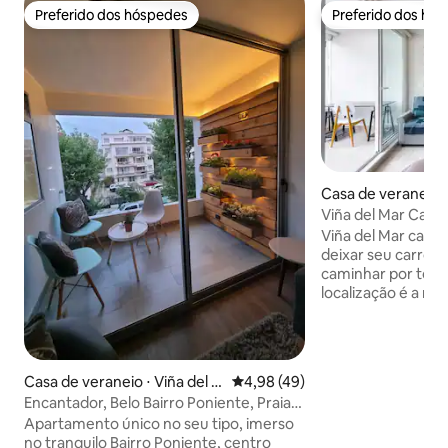
Preferido dos hóspedes
Preferido dos hó
Preferido dos hóspedes
Preferido dos hó
Casa de veraneio ⋅
ar
Viña del Mar Cam
Viña del Mar cami
deixar seu carro 
caminhar por todo
localização é a me
conhecer Viña del
estúdio está no 6º
micro-ondas, gelad
TV de 50 ", proteto
Casa de veraneio ⋅ Viña del M
4,98 de uma avaliação média de
4,98 (49)
blackout, terraço
ar
Encantador, Belo Bairro Poniente, Praia,
vista livre, banhe
Cassino
Apartamento único no seu tipo, imerso
chuveiro, internet 
no tranquilo Bairro Poniente, centro
comuns gratuitas: