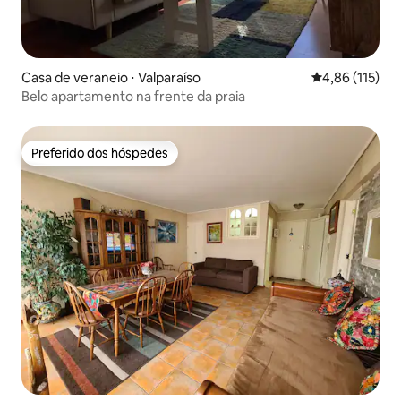
Casa de veraneio ⋅ Valparaíso
4,86 de uma av
4,86 (115)
Belo apartamento na frente da praia
Preferido dos hóspedes
Preferido dos hóspedes