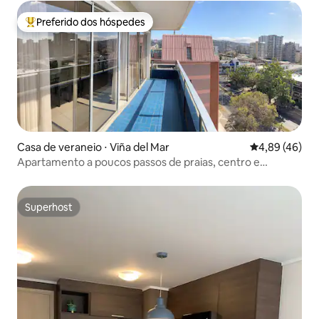
Preferido dos hóspedes
Entre os melhores preferidos dos hóspedes
Casa de veraneio ⋅ Viña del Mar
4,89 de uma a
4,89 (46)
Apartamento a poucos passos de praias, centro e
shopping.
Superhost
Superhost