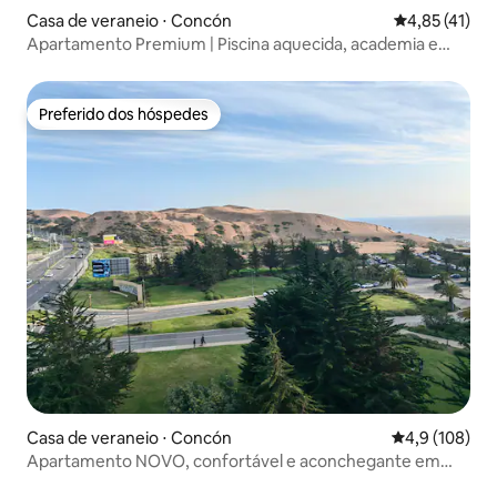
Casa de veraneio ⋅ Concón
4,85 de uma a
4,85 (41)
Apartamento Premium | Piscina aquecida, academia e
estacionamento
Preferido dos hóspedes
Preferido dos hóspedes
Casa de veraneio ⋅ Concón
4,9 de uma av
4,9 (108)
Apartamento NOVO, confortável e aconchegante em
Concón