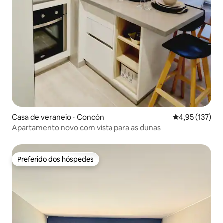
Casa de veraneio ⋅ Concón
4,95 de uma av
4,95 (137)
Apartamento novo com vista para as dunas
Preferido dos hóspedes
Preferido dos hóspedes