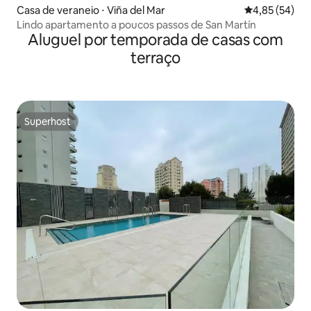
Casa de veraneio ⋅ Viña del Mar
4,85 de uma a
4,85 (54)
Lindo apartamento a poucos passos de San Martín
Aluguel por temporada de casas com
terraço
Superhost
Superhost