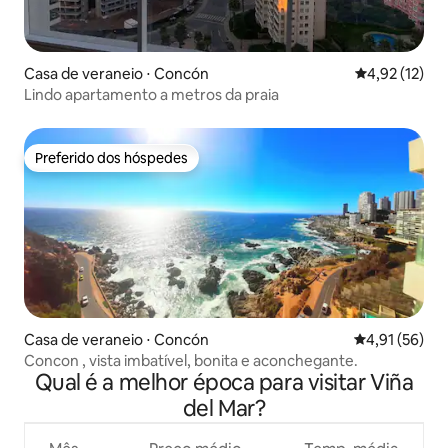
Casa de veraneio ⋅ Concón
4,92 de uma a
4,92 (12)
Lindo apartamento a metros da praia
Preferido dos hóspedes
Preferido dos hóspedes
Casa de veraneio ⋅ Concón
4,91 de uma a
4,91 (56)
Concon , vista imbatível, bonita e aconchegante.
Qual é a melhor época para visitar Viña
del Mar?