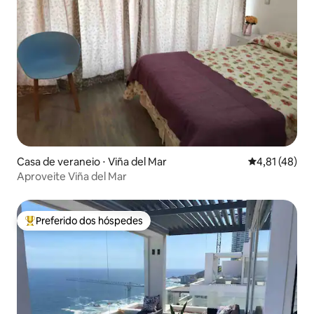
Casa de veraneio ⋅ Viña del Mar
4,81 de uma a
4,81 (48)
Aproveite Viña del Mar
Preferido dos hóspedes
Entre os melhores preferidos dos hóspedes