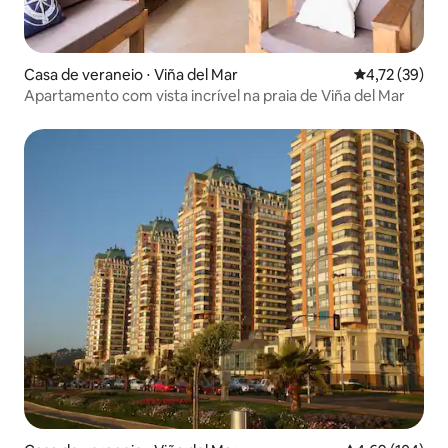
Casa de veraneio ⋅ Viña del Mar
4,72 de uma a
4,72 (39)
Apartamento com vista incrível na praia de Viña del Mar