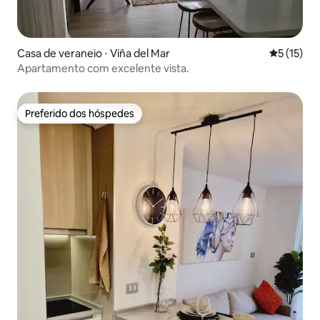
Casa de veraneio ⋅ Viña del Mar
5 de uma a
5 (15)
Apartamento com excelente vista.
Preferido dos hóspedes
Preferido dos hóspedes