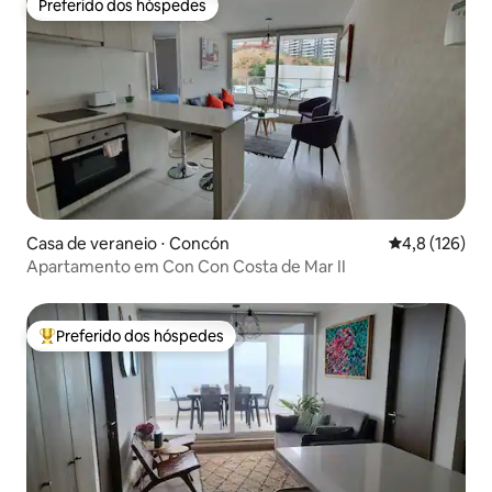
Preferido dos hóspedes
Preferido dos hóspedes
Casa de veraneio ⋅ Concón
4,8 de uma av
4,8 (126)
Apartamento em Con Con Costa de Mar II
Preferido dos hóspedes
Entre os melhores preferidos dos hóspedes