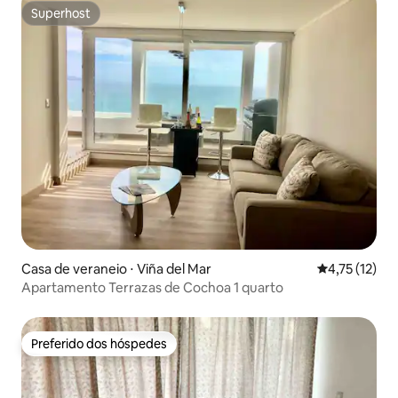
Superhost
Superhost
Casa de veraneio ⋅ Viña del Mar
4,75 de uma a
4,75 (12)
Apartamento Terrazas de Cochoa 1 quarto
Preferido dos hóspedes
Preferido dos hóspedes