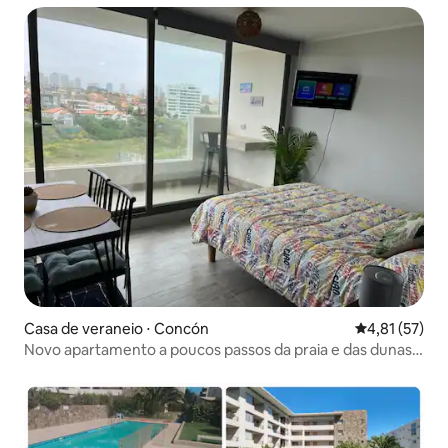
Casa de veraneio ⋅ Concón
4,81 de uma a
4,81 (57)
Novo apartamento a poucos passos da praia e das dunas
de Concón