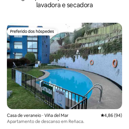
lavadora e secadora
Preferido dos hóspedes
Preferido dos hóspedes
Casa de veraneio ⋅ Viña del Mar
4,86 de uma av
4,86 (94)
Apartamento de descanso em Reñaca.