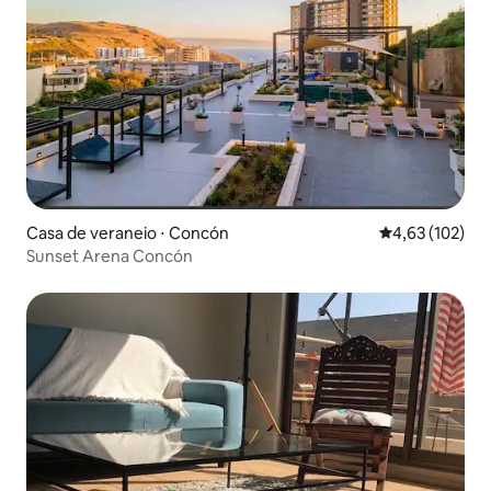
Casa de veraneio ⋅ Concón
4,63 de uma av
4,63 (102)
Sunset Arena Concón