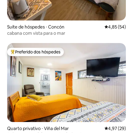
Suíte de hóspedes ⋅ Concón
4,85 de uma a
4,85 (54)
cabana com vista para o mar
Preferido dos hóspedes
Entre os melhores preferidos dos hóspedes
Quarto privativo ⋅ Viña del Mar
4,97 de uma a
4,97 (29)