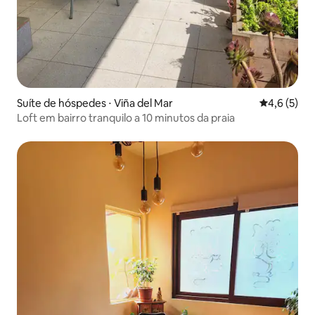
Suíte de hóspedes ⋅ Viña del Mar
4,6 de uma 
4,6 (5)
Loft em bairro tranquilo a 10 minutos da praia