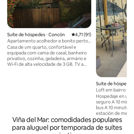
Suíte de hóspedes ⋅ Concón
4,71 de uma avaliação média de
4,71 (91)
Apartamento acolhedor e bonito perto
da praia
Casa de um quarto, confortável e
equipada com cama de casal, banheiro
privativo, cozinha, geladeira, armário e
Wi-Fi de alta velocidade de 3 GB. TV a
cabo + streaming. Há uma mesinha e
cadeiras de vime no jardim para relaxar e
jantar em um ambiente agradável e
Suíte de hóspedes 
descontraído. O pátio e o quincho são
r
Loft em bairro tra
compartilhados com a casa principal,
praia
Hospedaje en un ba
mas são sempre gratuitos e disponíveis
seguro A 10 minutos de la playa en micro
para você. O bairro é calmo e seguro. A
bus A 10 minutos 
praia fica a 7 minutos a pé.
estación de metro 
Estacionamento na frente da casa E tem
Viña del Mar: comodidades populares
Club A 5 minutos 
3 supermercados por perto.
Plaza Miraflores, 
para aluguel por temporada de suítes
markets !Si quieres un lugar acogedor