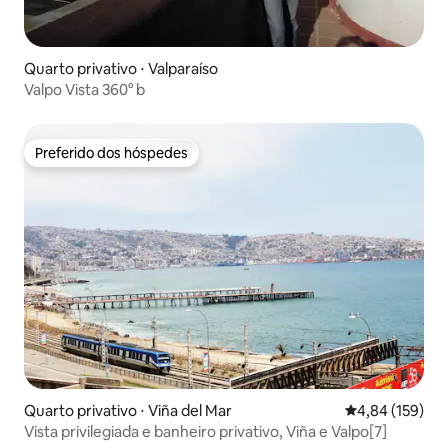
Quarto privativo ⋅ Valparaíso
Valpo Vista 360° b
Preferido dos hóspedes
Preferido dos hóspedes
Quarto privativo ⋅ Viña del Mar
4,84 de uma av
4,84 (159)
Vista privilegiada e banheiro privativo, Viña e Valpo[7]