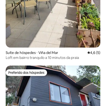
Suíte de hóspedes ⋅ Viña del Mar
4,6 de uma 
4,6 (5)
Loft em bairro tranquilo a 10 minutos da praia
Preferido dos hóspedes
Preferido dos hóspedes