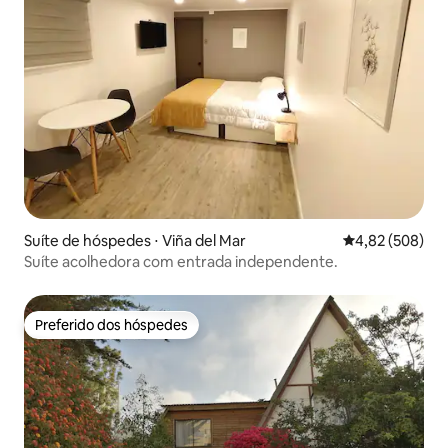
Suíte de hóspedes ⋅ Viña del Mar
4,82 de uma ava
4,82 (508)
Suíte acolhedora com entrada independente.
Preferido dos hóspedes
Preferido dos hóspedes