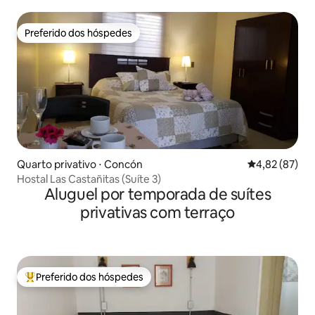
Preferido dos hóspedes
Preferido dos hóspedes
Quarto privativo ⋅ Concón
4,82 de uma a
4,82 (87)
Hostal Las Castañitas (Suíte 3)
Aluguel por temporada de suítes
privativas com terraço
Preferido dos hóspedes
Entre os melhores preferidos dos hóspedes