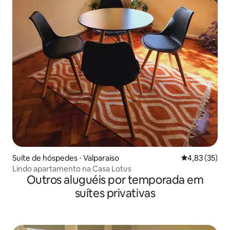
Suíte de hóspedes ⋅ Valparaíso
4,83 de uma a
4,83 (35)
Lindo apartamento na Casa Lotus
Outros aluguéis por temporada em
suítes privativas