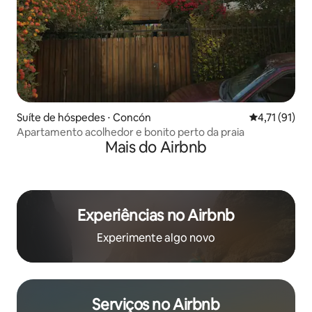
Suíte de hóspedes ⋅ Concón
4,71 de uma a
4,71 (91)
Apartamento acolhedor e bonito perto da praia
Mais do Airbnb
Experiências no Airbnb
Experimente algo novo
Serviços no Airbnb