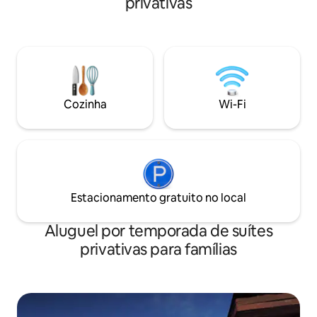
privativas
para volver a des
luego de tu escapa
dudes en alojarte acá! No te pr
por la privacidad
privado para cada 
habitación conect
resto.
Cozinha
Wi-Fi
Estacionamento gratuito no local
Aluguel por temporada de suítes
privativas para famílias