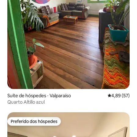
Suíte de hóspedes ⋅ Valparaíso
4,89 de uma a
4,89 (57)
Quarto Altillo azul
Preferido dos hóspedes
Preferido dos hóspedes