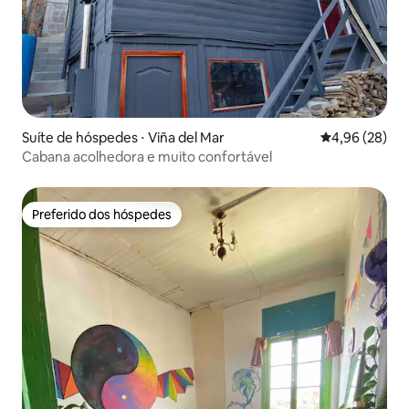
Suíte de hóspedes ⋅ Viña del Mar
4,96 de uma a
4,96 (28)
Cabana acolhedora e muito confortável
Preferido dos hóspedes
Preferido dos hóspedes