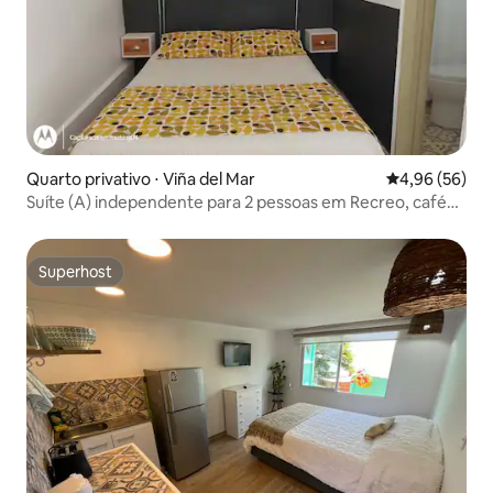
Quarto privativo ⋅ Viña del Mar
4,96 de uma a
4,96 (56)
Suíte (A) independente para 2 pessoas em Recreo, café
da manhã incluso
Superhost
Superhost