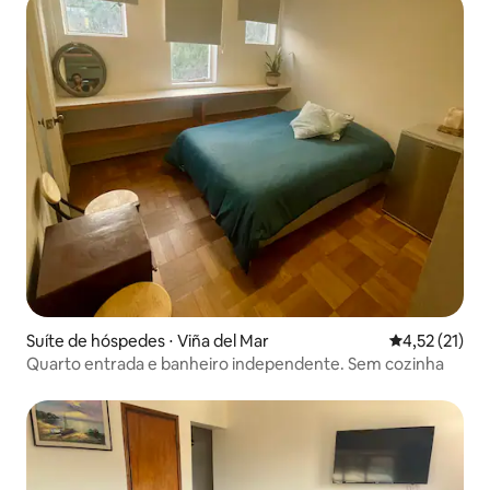
Suíte de hóspedes ⋅ Viña del Mar
4,52 de uma a
4,52 (21)
Quarto entrada e banheiro independente. Sem cozinha