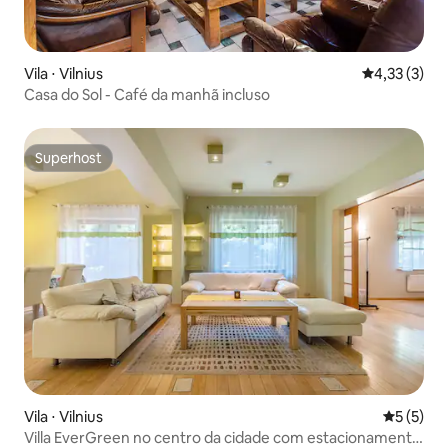
Vila ⋅ Vilnius
4,33 de uma 
4,33 (3)
Casa do Sol - Café da manhã incluso
Superhost
Superhost
Vila ⋅ Vilnius
5 de uma 
5 (5)
Villa EverGreen no centro da cidade com estacionamento