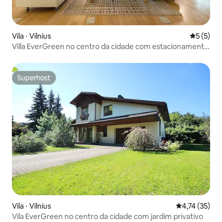
Vila ⋅ Vilnius
5 de uma 
5 (5)
Villa EverGreen no centro da cidade com estacionamento
em garagem
Superhost
Superhost
Vila ⋅ Vilnius
4,74 de uma a
4,74 (35)
Vila EverGreen no centro da cidade com jardim privativo