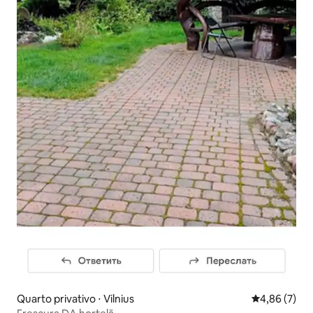
Quarto privativo ⋅ Vilnius
4,86 de uma 
4,86 (7)