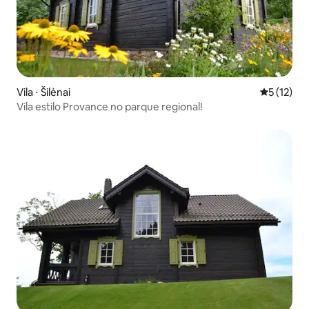
Vila ⋅ Šilėnai
5 de uma a
5 (12)
Vila estilo Provance no parque regional!