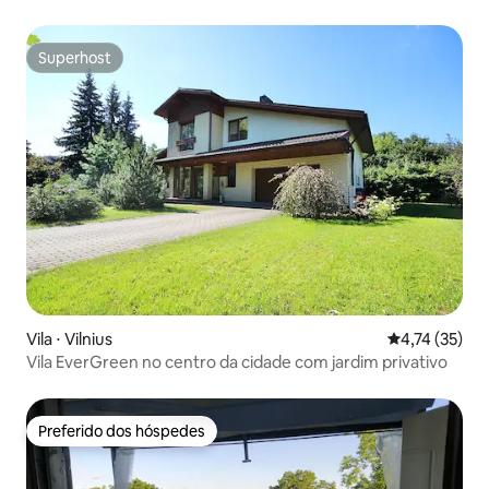
em garagem
Superhost
Superhost
Vila ⋅ Vilnius
4,74 de uma a
4,74 (35)
Vila EverGreen no centro da cidade com jardim privativo
Preferido dos hóspedes
Preferido dos hóspedes