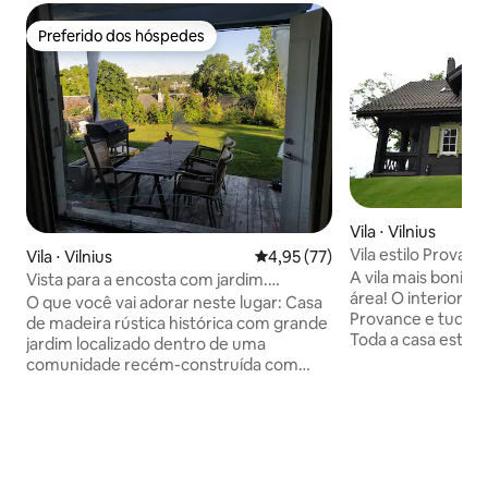
Preferido dos hóspedes
Preferido dos hóspedes
Vila ⋅ Vilnius
Vila estilo Provanc
Vila ⋅ Vilnius
4,95 de uma avaliação média de
4,95 (77)
A vila mais bonit
Vista para a encosta com jardim.
área! O interior é 
Estacionamento privativo
O que você vai adorar neste lugar: Casa
Provance e tudo e
de madeira rústica histórica com grande
Toda a casa está 
jardim localizado dentro de uma
coisas necessárias
comunidade recém-construída com
confortável! Esta vi
parque infantil para crianças. Localização
capital da Lituânia 
no topo da colina com vistas para o
melhor parte é qu
horizonte distante através de todas as
de atividades na c
janelas, lareira, pisos aquecidos, ar
tarde, ter uma vol
condicionado, espaço de escritório em
seu lugar aconche