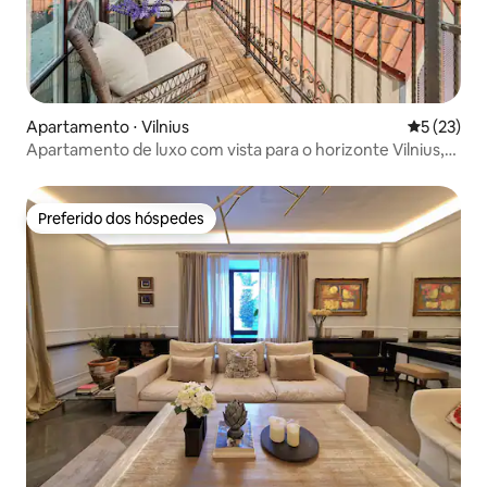
Apartamento ⋅ Vilnius
5 de uma a
5 (23)
Apartamento de luxo com vista para o horizonte Vilnius,
111
Preferido dos hóspedes
Preferido dos hóspedes