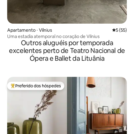
Apartamento ⋅ Vilnius
5 de uma a
5 (55)
Uma estadia atemporal no coração de Vilnius
Outros aluguéis por temporada
excelentes perto de Teatro Nacional de
Ópera e Ballet da Lituânia
Preferido dos hóspedes
Entre os melhores preferidos dos hóspedes