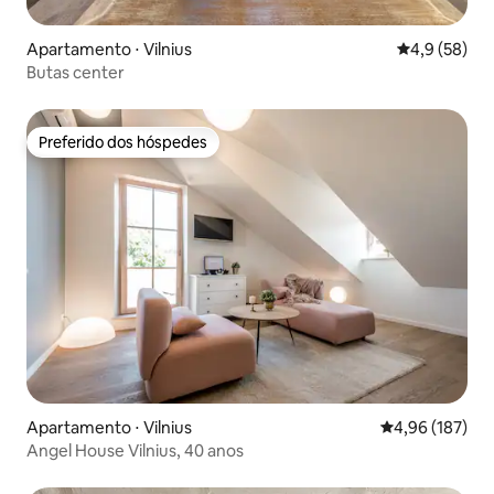
Apartamento ⋅ Vilnius
4,9 de uma a
4,9 (58)
Butas center
Preferido dos hóspedes
Preferido dos hóspedes
Apartamento ⋅ Vilnius
4,96 de uma av
4,96 (187)
Angel House Vilnius, 40 anos