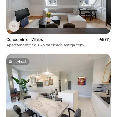
Condomínio ⋅ Vilnius
5 de uma a
5 (11)
Apartamento de luxo na cidade antiga com
estacionamento reservado gratuito
Superhost
Superhost