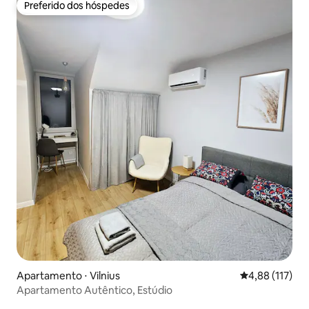
Preferido dos hóspedes
Preferido dos hóspedes
Apartamento ⋅ Vilnius
4,88 de uma av
4,88 (117)
Apartamento Autêntico, Estúdio