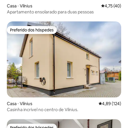
Casa ⋅ Vilnius
4,75 de uma a
4,75 (40)
Apartamento ensolarado para duas pessoas
Preferido dos hóspedes
Preferido dos hóspedes
Casa ⋅ Vilnius
4,89 de uma av
4,89 (124)
Casinha incrível no centro de Vilnius.
Preferido dos hóspedes