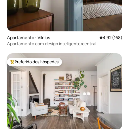
Apartamento ⋅ Vilnius
4,92 de uma av
4,92 (168)
Apartamento com design inteligente/central
Preferido dos hóspedes
Entre os melhores preferidos dos hóspedes