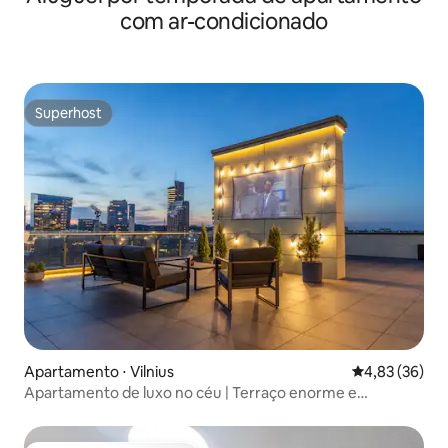
com ar-condicionado
Superhost
Superhost
Apartamento ⋅ Vilnius
4,83 de uma a
4,83 (36)
Apartamento de luxo no céu | Terraço enorme e
estacionamento