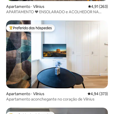
Apartamento ⋅ Vilnius
4,91 de uma av
4,91 (263)
APARTAMENTO ♥ ENSOLARADO e ACOLHEDOR NA
CIDADE VELHA DE VILNIUS, 50m2
Preferido dos hóspedes
Entre os melhores preferidos dos hóspedes
Apartamento ⋅ Vilnius
4,94 de uma av
4,94 (373)
Apartamento aconchegante no coração de Vilnius