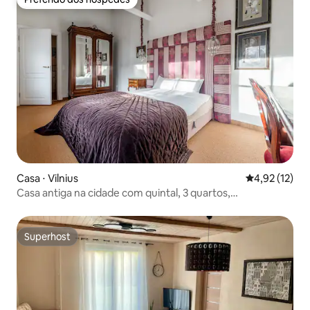
Preferido dos hóspedes
Casa ⋅ Vilnius
4,92 de uma a
4,92 (12)
Casa antiga na cidade com quintal, 3 quartos,
estacionamento 4A
Superhost
Superhost