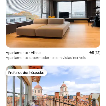
Apartamento ⋅ Vilnius
5 de uma a
5 (12)
Apartamento supermoderno com vistas incríveis
Preferido dos hóspedes
Preferido dos hóspedes