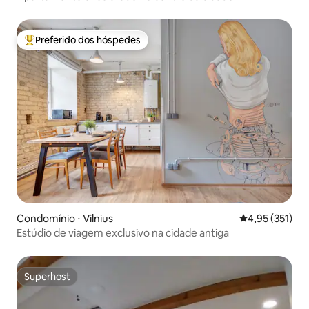
Preferido dos hóspedes
Entre os melhores preferidos dos hóspedes
Condomínio ⋅ Vilnius
4,95 de uma av
4,95 (351)
Estúdio de viagem exclusivo na cidade antiga
Superhost
Superhost