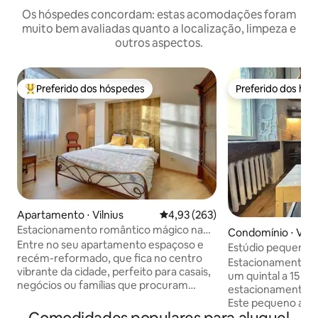
Os hóspedes concordam: estas acomodações foram
muito bem avaliadas quanto a localização, limpeza e
outros aspectos.
Preferido dos hóspedes
Preferido dos hó
Entre os melhores preferidos dos hóspedes
Preferido dos hó
Apartamento ⋅ Vilnius
4,93 de uma avaliação média de 
4,93 (263)
Estacionamento romântico mágico na
Condomínio ⋅ Vilni
cidade velha
Entre no seu apartamento espaçoso e
Estúdio pequeno 
recém-reformado, que fica no centro
Estacionamento gr
vibrante da cidade, perfeito para casais,
um quintal a 15 mi
negócios ou famílias que procuram
estacionamento no 
aventura na histórica Cidade Velha Seu
Este pequeno apar
lar longe de casa é acolhedor, iluminado
puramente com ba