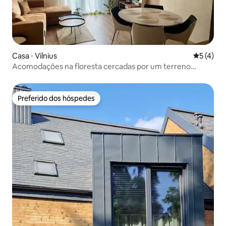
Casa ⋅ Vilnius
5 de uma 
5 (4)
Acomodações na floresta cercadas por um terreno
privado tranquilo
Preferido dos hóspedes
Preferido dos hóspedes