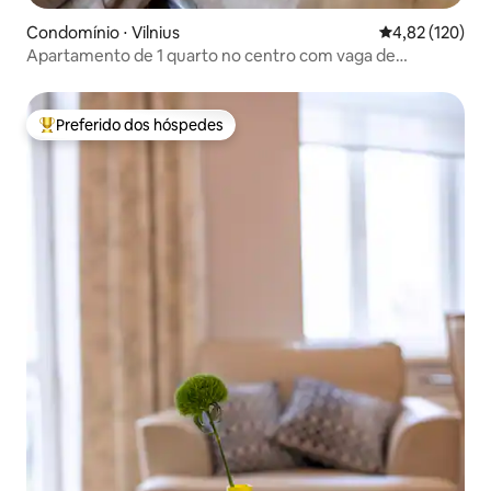
Condomínio ⋅ Vilnius
4,82 de uma av
4,82 (120)
Apartamento de 1 quarto no centro com vaga de
estacionamento
Preferido dos hóspedes
Entre os melhores preferidos dos hóspedes