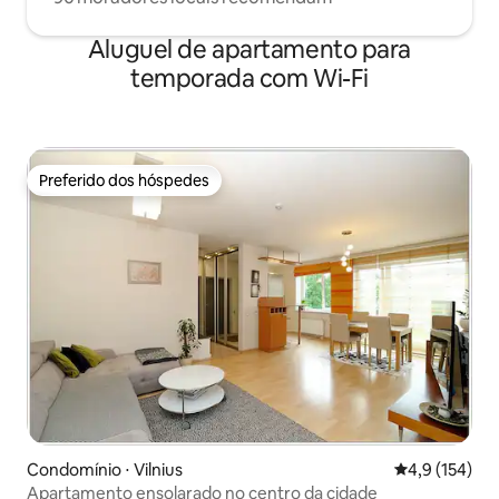
Aluguel de apartamento para
temporada com Wi-Fi
Preferido dos hóspedes
Preferido dos hóspedes
Condomínio ⋅ Vilnius
4,9 de uma av
4,9 (154)
Apartamento ensolarado no centro da cidade