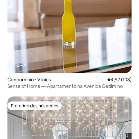
Condomínio ⋅ Vilnius
4,97 de uma av
4,97 (108)
Sense of Home — Apartamento na Avenida Gedimino
Preferido dos hóspedes
Preferido dos hóspedes