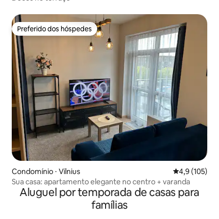
Preferido dos hóspedes
Preferido dos hóspedes
Condomínio ⋅ Vilnius
4,9 de uma av
4,9 (105)
Sua casa: apartamento elegante no centro + varanda
Aluguel por temporada de casas para
famílias