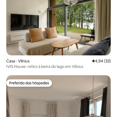
Casa ⋅ Vilnius
4,94 de uma a
4,94 (33)
IVIS House: retiro à beira do lago em Vilnius
Preferido dos hóspedes
Preferido dos hóspedes