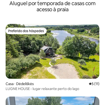
Aluguel por temporada de casas com
acesso à praia
Preferido dos hóspedes
Preferido dos hóspedes
Casa ⋅ Dėdeliškės
5 de uma a
5 (11)
LUGNE HOUSE - lugar relaxante perto do lago