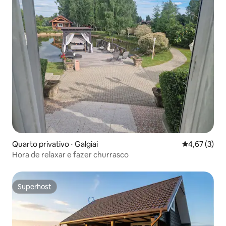
Quarto privativo ⋅ Galgiai
4,67 de uma 
4,67 (3)
Hora de relaxar e fazer churrasco
Superhost
Superhost