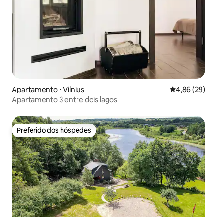
Apartamento ⋅ Vilnius
4,86 de uma a
4,86 (29)
Apartamento 3 entre dois lagos
Preferido dos hóspedes
Preferido dos hóspedes