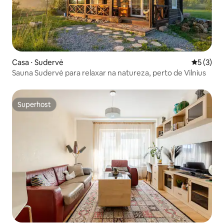
Casa ⋅ Sudervė
5 de uma 
5 (3)
Sauna Sudervė para relaxar na natureza, perto de Vilnius
Superhost
Superhost