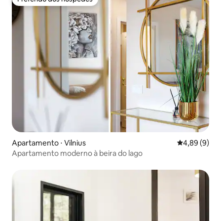
Preferido dos hóspedes
Apartamento ⋅ Vilnius
4,89 de uma 
4,89 (9)
Apartamento moderno à beira do lago