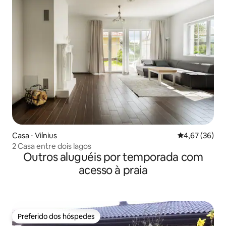
Casa ⋅ Vilnius
4,67 de uma a
4,67 (36)
2 Casa entre dois lagos
Outros aluguéis por temporada com
acesso à praia
Preferido dos hóspedes
Preferido dos hóspedes