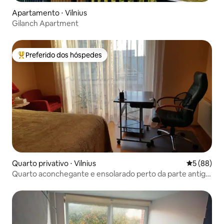
Apartamento ⋅ Vilnius
Gilanch Apartment
Preferido dos hóspedes
Entre os melhores preferidos dos hóspedes
Quarto privativo ⋅ Vilnius
5 de uma a
5 (88)
Quarto aconchegante e ensolarado perto da parte antiga
da cidade