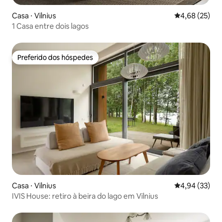
Casa ⋅ Vilnius
4,68 de uma a
4,68 (25)
1 Casa entre dois lagos
Preferido dos hóspedes
Preferido dos hóspedes
Casa ⋅ Vilnius
4,94 de uma a
4,94 (33)
IVIS House: retiro à beira do lago em Vilnius