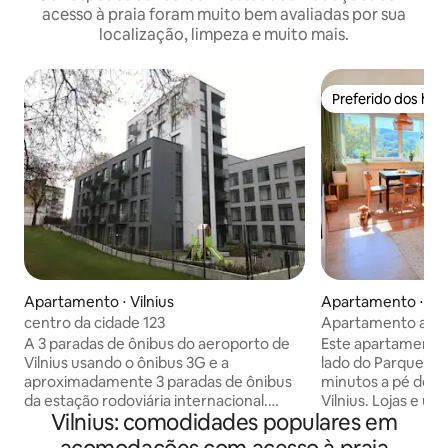
acesso à praia foram muito bem avaliadas por sua
localização, limpeza e muito mais.
Preferido dos hó
Preferido dos hó
Apartamento ⋅ Vilnius
Apartamento ⋅ Vil
centro da cidade 123
Apartamento acon
cidade velha e da
A 3 paradas de ônibus do aeroporto de
Este apartamento
Vilnius usando o ônibus 3G e a
lado do Parque do 
aproximadamente 3 paradas de ônibus
minutos a pé do ce
da estação rodoviária internacional.
Vilnius. Lojas e 
Vilnius: comodidades populares em
Perto da LITEXPO, dos distritos
a poucos minutos d
comerciais industriais, do
transporte público