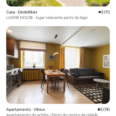
Casa ⋅ Dėdeliškės
5 de uma a
5 (11)
LUGNE HOUSE - lugar relaxante perto do lago
Apartamento ⋅ Vilnius
5 de uma a
5 (19)
Apartamento do artista • Perto do centro da cidade