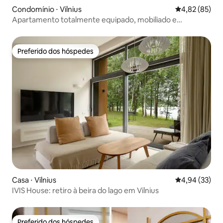
Condomínio ⋅ Vilnius
4,82 de uma a
4,82 (85)
Apartamento totalmente equipado, mobiliado e
aconchegante no centro de Vilnius
Preferido dos hóspedes
Preferido dos hóspedes
Casa ⋅ Vilnius
4,94 de uma a
4,94 (33)
IVIS House: retiro à beira do lago em Vilnius
Preferido dos hóspedes