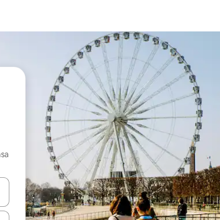
asa
ore-os usando as seta para cima e para baixo do teclado ou tocando e