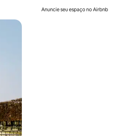
Anuncie seu espaço no Airbnb
 deslizando o dedo na tela.