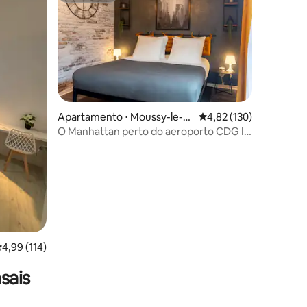
Apartamento ⋅ Moussy-le-Vi
4,82 de uma avaliação 
4,82 (130)
eux
O Manhattan perto do aeroporto CDG I
ções
Paris I Asterix
,99 de uma avaliação média de 5, 114 avaliações
4,99 (114)
sais