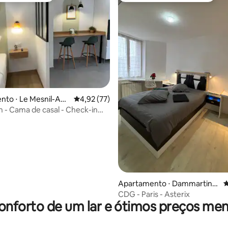
média de 5, 23 avaliações
nto ⋅ Le Mesnil-Am
4,92 de uma avaliação média de 5, 77 avalia
4,92 (77)
 - Cama de casal - Check-in
privativo
Apartamento ⋅ Dammartin-
4
en-Goële
CDG - Paris - Asterix
onforto de um lar e ótimos preços men