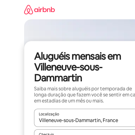
Pular
para
o
conteúdo
Aluguéis mensais em
Villeneuve-sous-
Dammartin
Saiba mais sobre aluguéis por temporada de
longa duração que fazem você se sentir em c
em estadias de um mês ou mais.
Localização
Quando os resultados estiverem disponíveis, expl
Check-in