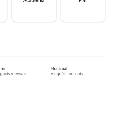
Academia
Flat
ami
Montreal
guéis mensais
Aluguéis mensais