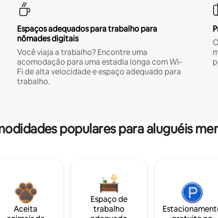
Espaços adequados para trabalho para
P
nômades digitais
O
Você viaja a trabalho? Encontre uma
m
acomodação para uma estadia longa com Wi-
p
Fi de alta velocidade e espaço adequado para
trabalho.
odidades populares para aluguéis men
Espaço de
Aceita
trabalho
Estacionament