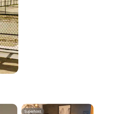
Superhost
os hóspedes
Superhost