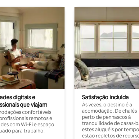
des digitais e
Satisfação incluída
ssionais que viajam
Às vezes, o destino é a
acomodação. De chalés
odações confortáveis
perto de penhascos à
profissionais remotos e
tranquilidade de casas-b
des com Wi-Fi e espaço
estes aluguéis por temp
ado para trabalho.
estão repletos de recurs