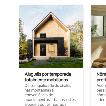
Aluguéis por temporada
Nôma
totalmente mobiliados
profi
Da tranquilidade de chalés
Acom
nas montanhas à
para 
conveniência de
nôma
apartamentos urbanos, estes
adequ
aluguéis por temporada