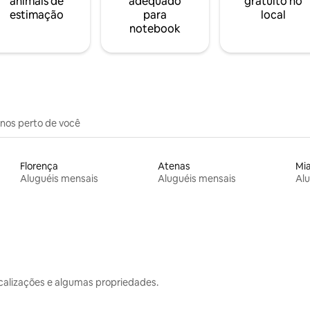
animais de
adequado
gratuito no
estimação
para
local
notebook
inos perto de você
Florença
Atenas
Mi
Aluguéis mensais
Aluguéis mensais
Alu
calizações e algumas propriedades.