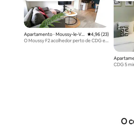
Apartamento ⋅ Moussy-le-Vi
4,96 de uma avaliação 
4,96 (23)
eux
O Moussy F2 acolhedor perto de CDG e
Astérix
Apartame
elot
CDG 5 min
autônomo 
O c