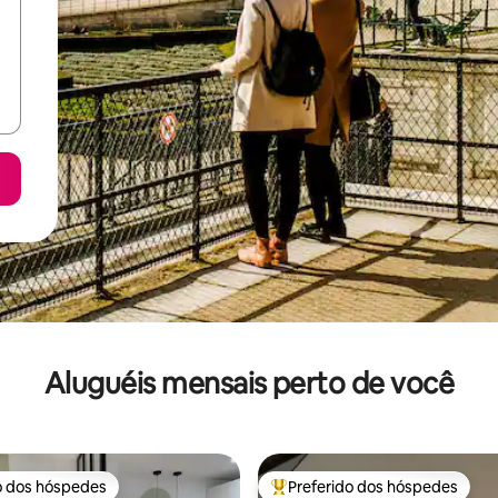
Aluguéis mensais perto de você
o dos hóspedes
Preferido dos hóspedes
o dos hóspedes
Entre os melhores preferidos d