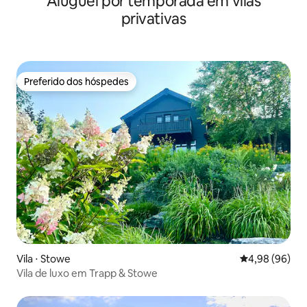
Aluguel por temporada em vilas
privativas
Preferido dos hóspedes
Preferido dos hóspedes
Vila ⋅ Stowe
4,98 de uma av
4,98 (96)
Vila de luxo em Trapp & Stowe