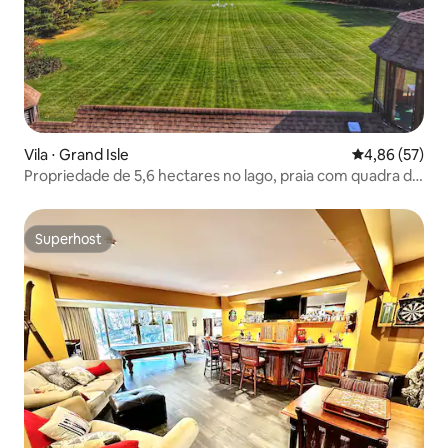
Vila ⋅ Grand Isle
4,86 de uma a
4,86 (57)
Propriedade de 5,6 hectares no lago, praia com quadra de
basquete
Superhost
Superhost