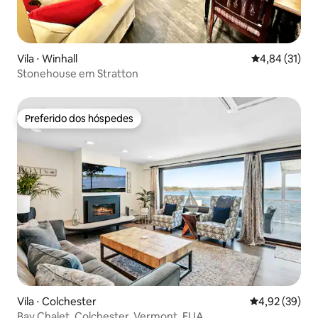
Vila ⋅ Winhall
4,84 de uma a
4,84 (31)
Stonehouse em Stratton
Preferido dos hóspedes
Preferido dos hóspedes
Vila ⋅ Colchester
4,92 de uma a
4,92 (39)
Bay Chalet, Colchester, Vermont, EUA