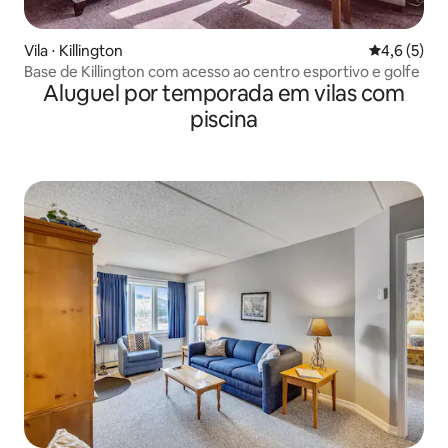
Vila ⋅ Killington
4,6 de uma 
4,6 (5)
Base de Killington com acesso ao centro esportivo e golfe
Aluguel por temporada em vilas com
piscina