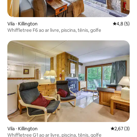
Vila ⋅ Killington
4,8 de uma 
4,8 (5)
Whiffletree F6 ao ar livre, piscina, tênis, golfe
Vila ⋅ Killington
2,67 de uma 
2,67 (3)
Whiffletree G1 ao ar livre, piscina, tênis, golfe