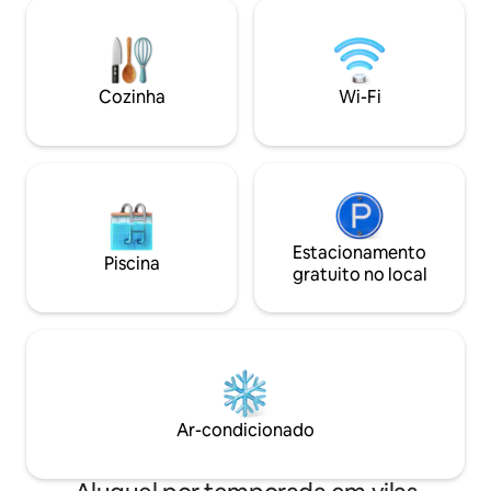
estrelado. Próxima
hidromassagem, quadras de tênis e
restaurantes e en
pickle ball, trilhas para caminhadas, ioga
casa promete luxo
e muito mais! Esqui em Stowe e o
sua viagem. Reserv
charmoso centro da cidade ao seu
Cozinha
Wi-Fi
lago agora
alcance.
Estacionamento
Piscina
gratuito no local
Ar-condicionado