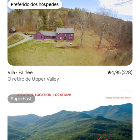
Preferido dos hóspedes
Preferido dos hóspedes
Vila ⋅ Fairlee
4,95 de uma av
4,95 (278)
O retiro de Upper Valley
Superhost
Superhost