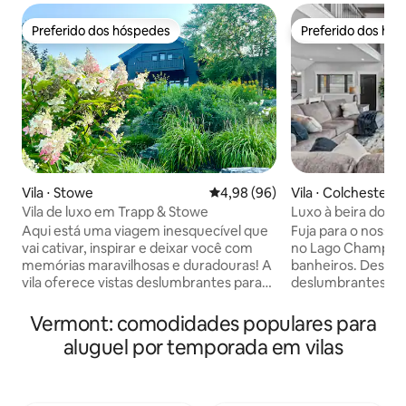
Preferido dos hóspedes
Preferido dos hó
Preferido dos hóspedes
Preferido dos hó
Vila ⋅ Colchester
Vila ⋅ Stowe
4,98 de uma avaliação média de
4,98 (96)
Luxo à beira do la
Vila de luxo em Trapp & Stowe
Fuja para o nosso r
Aqui está uma viagem inesquecível que
no Lago Champlai
vai cativar, inspirar e deixar você com
banheiros. Desfrut
memórias maravilhosas e duradouras! A
deslumbrantes e 
vila oferece vistas deslumbrantes para
modernas. Entre 
as montanhas, design de alta qualidade
iluminada pelo sol
inspirado no cenário montanhoso,
Vermont: comodidades populares para
equipada. Cada qu
acabamentos de alta qualidade, além de
aluguel por temporada em vilas
aconchegante com
muitas oportunidades para atividades e
famílias ou grupos.
aventuras durante todo o ano. Acesso
acesso direto à pr
gratuito a todas as comodidades do
caiaque ou relaxe 
resort: piscina, academia, banheira de