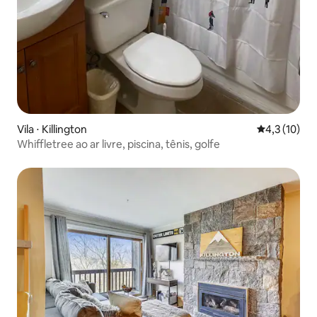
Vila ⋅ Killington
4,3 de uma a
4,3 (10)
Whiffletree ao ar livre, piscina, tênis, golfe