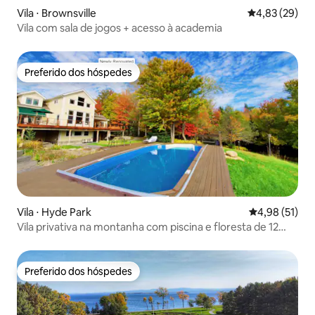
Vila ⋅ Brownsville
4,83 de uma a
4,83 (29)
Vila com sala de jogos + acesso à academia
Preferido dos hóspedes
Preferido dos hóspedes
Vila ⋅ Hyde Park
4,98 de uma a
4,98 (51)
Vila privativa na montanha com piscina e floresta de 12
acres
Preferido dos hóspedes
Preferido dos hóspedes