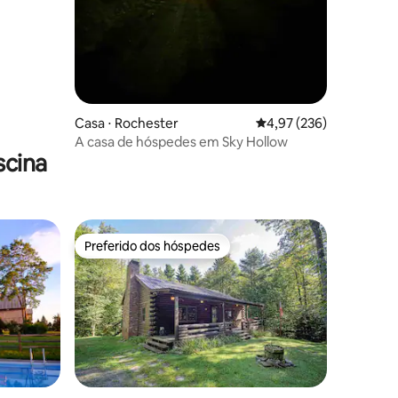
Casa ⋅ Rochester
4,97 de uma avaliação 
4,97 (236)
A casa de hóspedes em Sky Hollow
scina
Preferido dos hóspedes
Preferido dos hóspedes