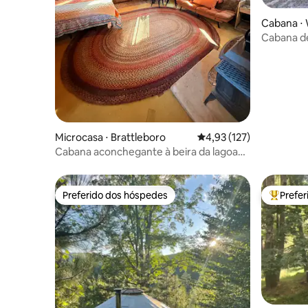
Cabana ⋅
Cabana de
Snow
Microcasa ⋅ Brattleboro
4,93 de uma avaliação m
4,93 (127)
Cabana aconchegante à beira da lagoa
com fogão a lenha
Preferido dos hóspedes
Prefe
Preferido dos hóspedes
Entre os