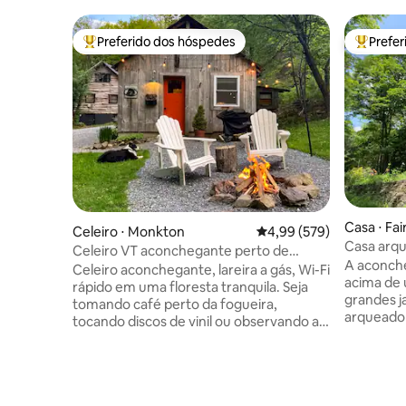
Preferido dos hóspedes
Prefe
Entre os melhores preferidos dos hóspedes
Entre os
Casa ⋅ Fai
Celeiro ⋅ Monkton
4,99 de uma avaliação m
4,99 (579)
Casa arq
Celeiro VT aconchegante perto de
árvores c
A aconch
Burlington – Fogueira – Traga seu
Celeiro aconchegante, lareira a gás, Wi-Fi
hidromas
acima de 
cachorro – Wi-Fi
rápido em uma floresta tranquila. Seja
grandes ja
tomando café perto da fogueira,
arqueado 
tocando discos de vinil ou observando as
acolhedor
estrelas ao lado da fogueira (lenha
Suba uma 
fornecida), este é o seu espaço para se
passando 
desconectar ou trabalhar remotamente
& Fairlee
com conforto. Explore as trilhas de
ciclismo 