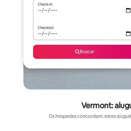
Check-in
Checkout
Buscar
Vermont: alugu
Os hóspedes concordam: estes aluguéis