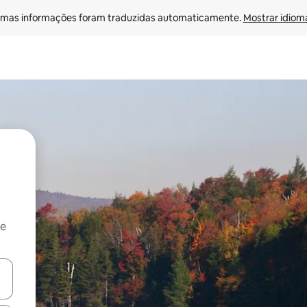
mas informações foram traduzidas automaticamente. 
Mostrar idioma
 e
ore-os usando as seta para cima e para baixo do teclado ou tocando e