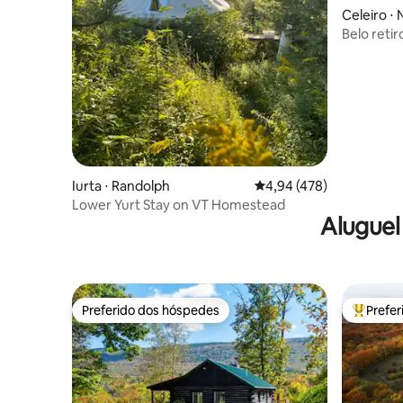
Celeiro ⋅
Belo reti
Iurta ⋅ Randolph
4,94 de uma avaliação m
4,94 (478)
Lower Yurt Stay on VT Homestead
Aluguel
Preferido dos hóspedes
Prefe
Preferido dos hóspedes
Entre os