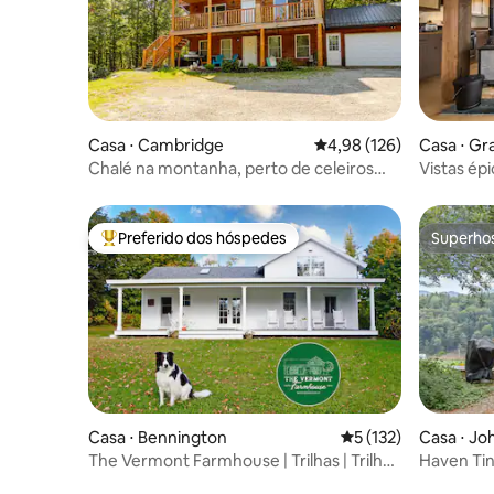
Casa ⋅ Cambridge
4,98 de uma avaliação m
4,98 (126)
Casa ⋅ Gra
Chalé na montanha, perto de celeiros
Vistas ép
para casamento/Stowe
Preferido dos hóspedes
Superho
Entre os melhores preferidos dos hóspedes
Superho
Casa ⋅ Bennington
5 de uma avaliação m
5 (132)
Casa ⋅ Jo
The Vermont Farmhouse | Trilhas | Trilhas
Haven Tin
para cães | Vilarejo
de hidrom