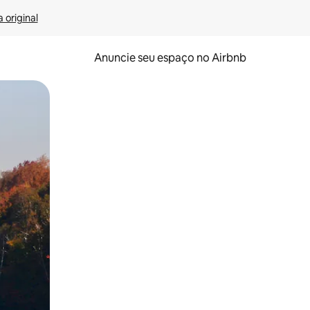
 original
Anuncie seu espaço no Airbnb
 deslizando o dedo na tela.