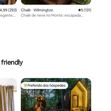
ções
,99 de uma avaliação média de 5, 293 avaliações
4,99 (293)
Chalé ⋅ Wilmington
5 de uma avaliação 
5 (131)
hegante
Chalé de neve no Monte: escapada
tranquila com banheira de
hidromassagem
friendly
Preferido dos hóspedes
Entre os melhores preferidos dos hóspedes