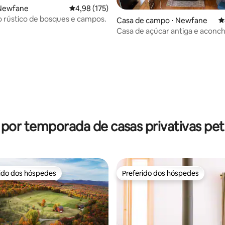
 Newfane
4,98 de uma avaliação média de 5, 175 avalia
4,98 (175)
ro rústico de bosques e campos.
Casa de campo ⋅ Newfane
4
Casa de açúcar antiga e aconc
em Vermont com lareira
édia de 5, 478 avaliações
 por temporada de casas privativas pet 
rido dos hóspedes
Preferido dos hóspedes
 melhores preferidos dos hóspedes
Preferido dos hóspedes