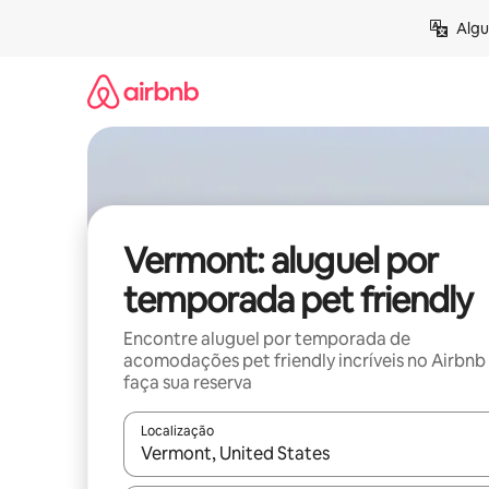
Pular
Algu
para
o
conteúdo
Vermont: aluguel por
temporada pet friendly
Encontre aluguel por temporada de
acomodações pet friendly incríveis no Airbnb
faça sua reserva
Localização
Quando os resultados estiverem disponíveis, expl