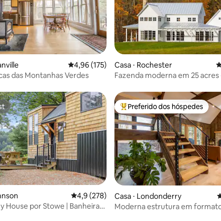
édia de 5, 126 avaliações
nville
4,96 de uma avaliação média de 5, 175 avalia
4,96 (175)
Casa ⋅ Rochester
4
icas das Montanhas Verdes
Fazenda moderna em 25 acres -
soberbas
st
Preferido dos hóspedes
st
Entre os melhores preferidos d
édia de 5, 132 avaliações
hnson
4,9 de uma avaliação média de 5, 278 avalia
4,9 (278)
Casa ⋅ Londonderry
4
y House por Stowe | Banheira
Moderna estrutura em formato
assagem, sauna e vistas
com 3 quartos em Londonderr