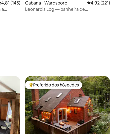
,81 de uma avaliação média de 5, 145 avaliações
4,81 (145)
Cabana ⋅ Wardsboro
4,92 de uma avaliação 
4,92 (221)
 a
Leonard's Log — banheira de
ções
tá aberta!
hidromassagem privativa, lareira, ar-
condicionado
Preferido dos hóspedes
os hóspedes
Entre os melhores preferidos dos hóspedes