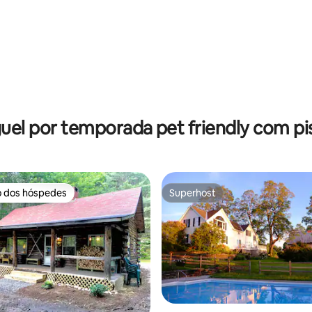
lago
uel por temporada pet friendly com pi
o dos hóspedes
Superhost
o dos hóspedes
Superhost