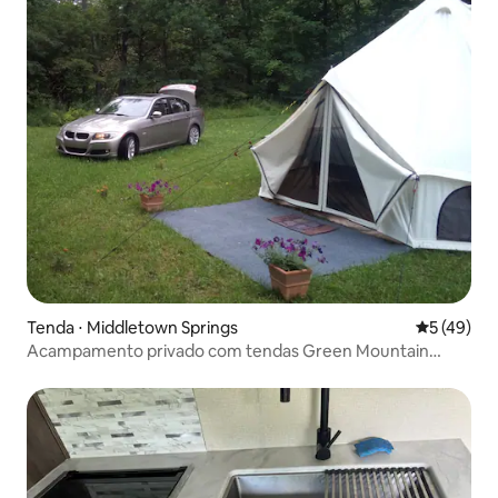
Tenda ⋅ Middletown Springs
5 de uma a
5 (49)
Acampamento privado com tendas Green Mountain
Nugget