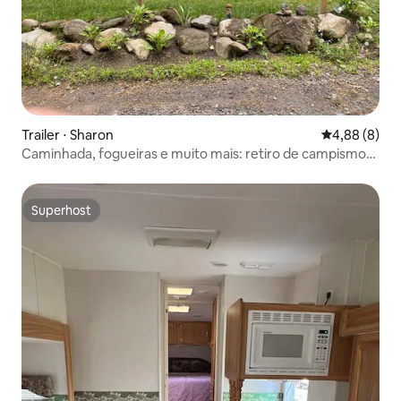
Trailer ⋅ Sharon
4,88 de uma 
4,88 (8)
Caminhada, fogueiras e muito mais: retiro de campismo
em Vermont
Superhost
Superhost