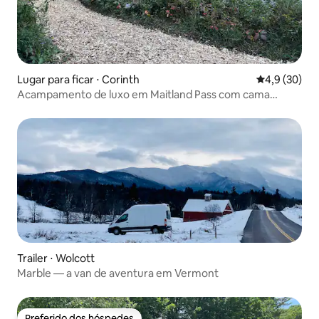
Lugar para ficar ⋅ Corinth
4,9 de uma a
4,9 (30)
Acampamento de luxo em Maitland Pass com cama
queen size e muitos extras
Trailer ⋅ Wolcott
Marble — a van de aventura em Vermont
Preferido dos hóspedes