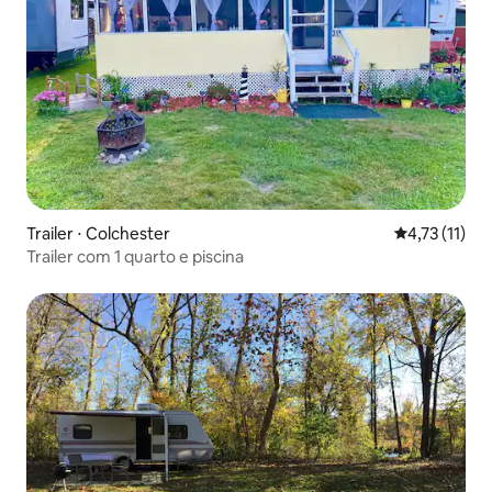
Trailer ⋅ Colchester
4,73 de uma a
4,73 (11)
Trailer com 1 quarto e piscina