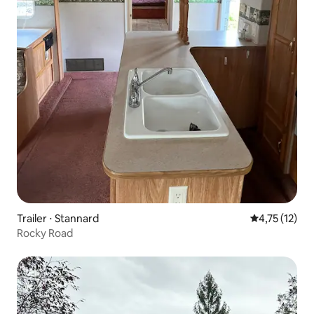
Trailer ⋅ Stannard
4,75 de uma a
4,75 (12)
Rocky Road