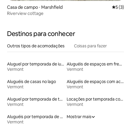
Casa de campo ⋅ Marshfield
5 de uma 
5 (3)
Riverview cottage
Destinos para conhecer
Outros tipos de acomodações
Coisas para fazer
Aluguel por temporada de iurtas
Aluguéis de espaços em frente à praia
Vermont
Vermont
Aluguéis de casas no lago
Aluguéis de espaços com acesso direto a pistas de esqui
Vermont
Vermont
Aluguel por temporada de townhouses
Locações por temporada com piscina
Vermont
Vermont
Aluguéis por temporada de celeiros
Mostrar mais
Vermont