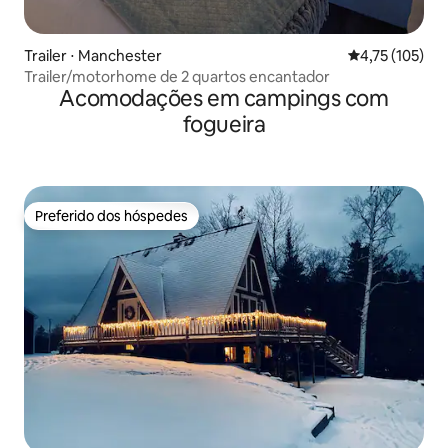
Trailer ⋅ Manchester
4,75 de uma av
4,75 (105)
Trailer/motorhome de 2 quartos encantador
Acomodações em campings com
fogueira
Preferido dos hóspedes
Preferido dos hóspedes