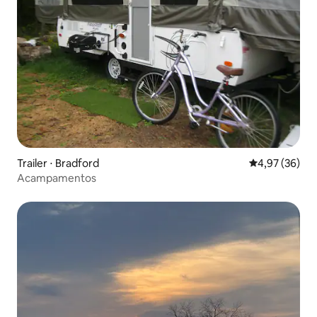
Trailer ⋅ Bradford
4,97 de uma a
4,97 (36)
Acampamentos