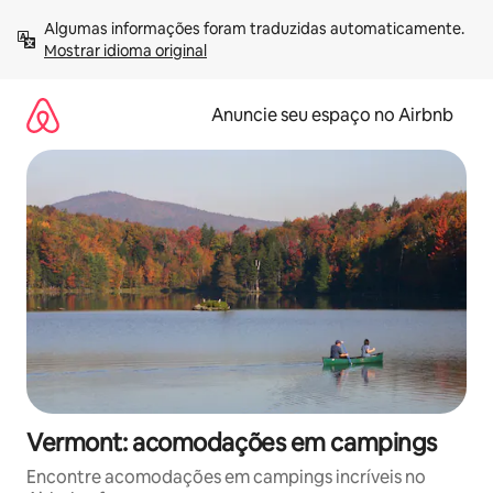
Pular
Algumas informações foram traduzidas automaticamente. 
para
Mostrar idioma original
o
conteúdo
Anuncie seu espaço no Airbnb
Vermont: acomodações em campings
Encontre acomodações em campings incríveis no