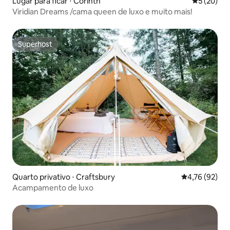
Lugar para ficar ⋅ Corinth
5 de uma a
5 (20)
Viridian Dreams /cama queen de luxo e muito mais!
Superhost
Superhost
Quarto privativo ⋅ Craftsbury
4,76 de uma a
4,76 (92)
Acampamento de luxo