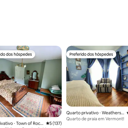
rido dos hóspedes
Preferido dos hóspedes
 melhores preferidos dos hóspedes
Preferido dos hóspedes
édia de 5, 328 avaliações
Quarto privativo ⋅ Weathersfi
eld
Quarto de praia em Vermont!
ivativo ⋅ Town of Rocki
5 de uma avaliação média de 5, 137 avalia
5 (137)