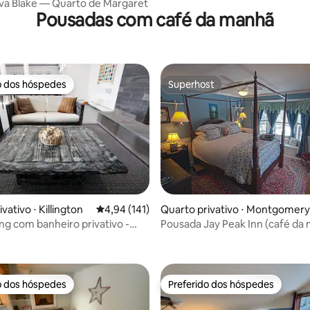
va Blake — Quarto de Margaret
Pousadas com café da manhã
o dos hóspedes
Superhost
o dos hóspedes
Superhost
vativo ⋅ Killington
4,94 de uma avaliação média de 5, 141 avalia
4,94 (141)
Quarto privativo ⋅ Montgomery
enter
ng com banheiro privativo -
Pousada Jay Peak Inn (café da
média de 5, 61 avaliações
ide Inn
gratuito)
o dos hóspedes
Preferido dos hóspedes
o dos hóspedes
Preferido dos hóspedes