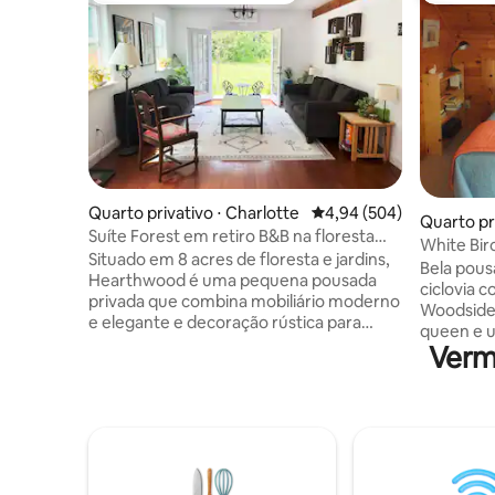
Quarto privativo ⋅ Charlotte
4,94 de uma avaliação m
4,94 (504)
Quarto pr
Suíte Forest em retiro B&B na floresta
White Bir
perto de BTV
Situado em 8 acres de floresta e jardins,
Woodsid
Bela pousa
Hearthwood é uma pequena pousada
ciclovia 
privada que combina mobiliário moderno
Woodside
e elegante e decoração rústica para
queen e u
proporcionar a experiência clássica de
Verm
comparti
Vermont. Localizado a apenas 8 milhas
um outro 
de Burlington, a 30-60 minutos de muitos
ao lago in
dos principais resorts de esqui e a 10
cadeiras,
minutos de carro de praias e pores do sol
café da m
no Lago Champlain, Hearthwood
servido. 
oferece acesso conveniente às principais
disponíve
atrações, estando a poucos passos da