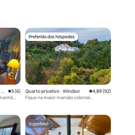
Preferido dos hóspedes
Preferido dos hóspedes
ções
 C
5 de uma avaliação média de 5, 6 avaliações
5 (6)
Quarto privativo ⋅ Windsor
4,89 de uma avaliação
4,89 (92)
 manhã
Fique na maior mansão colonial
renascentista dos EUA
Superhost
Superhost