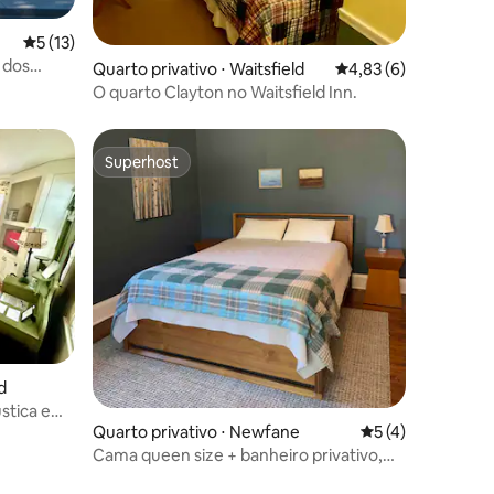
5 de uma avaliação média de 5, 13 avaliações
5 (13)
 dos
ções
Quarto privativo ⋅ Waitsfield
4,83 de uma avaliaçã
4,83 (6)
O quarto Clayton no Waitsfield Inn.
Superhost
Superhost
ções
d
ústica em
Quarto privativo ⋅ Newfane
5 de uma avaliaçã
5 (4)
Cama queen size + banheiro privativo,
café da manhã incluso