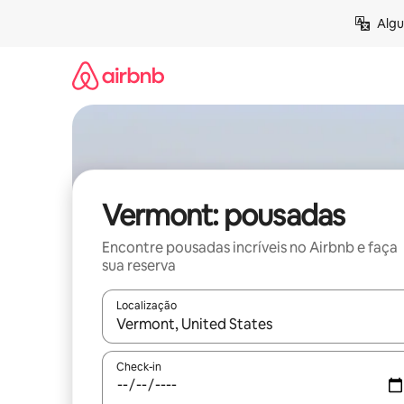
Pular
Algu
para
o
conteúdo
Vermont: pousadas
Encontre pousadas incríveis no Airbnb e faça
sua reserva
Localização
Quando os resultados estiverem disponíveis, expl
Check-in