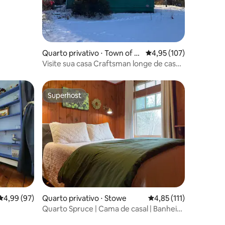
Quarto privativo ⋅ Town of R
4,95 de uma avaliação 
4,95 (107)
ockingham
Visite sua casa Craftsman longe de casa
— Quarto 2 de 2
Superhost
Superhost
4,99 de uma avaliação média de 5, 97 avaliações
4,99 (97)
Quarto privativo ⋅ Stowe
4,85 de uma avaliação 
4,85 (111)
Quarto Spruce | Cama de casal | Banheiro
ções
privativo | Stowe