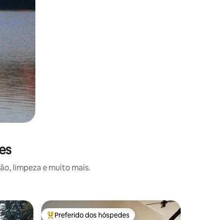
es
o, limpeza e muito mais.
Quarto pr
Preferido dos hóspedes
Prefe
os hóspedes
Entre os melhores preferidos dos hóspedes
Entre o