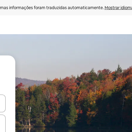
mas informações foram traduzidas automaticamente. 
Mostrar idioma
ore-os usando as seta para cima e para baixo do teclado ou tocando e