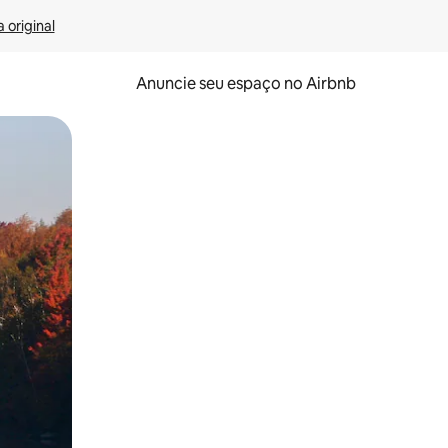
 original
Anuncie seu espaço no Airbnb
 deslizando o dedo na tela.