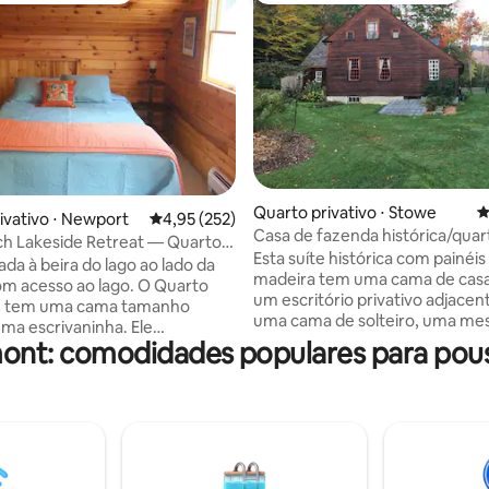
édia de 5, 504 avaliações
Quarto privativo ⋅ Stowe
4
ivativo ⋅ Newport
4,95 de uma avaliação média de 5, 252 avalia
4,95 (252)
Casa de fazenda histórica/qua
ch Lakeside Retreat — Quarto
com lareira
Esta suíte histórica com painéis
e
da à beira do lago ao lado da
madeira tem uma cama de casa
com acesso ao lago. O Quarto
um escritório privativo adjace
 tem uma cama tamanho
uma cama de solteiro, uma me
ma escrivaninha. Ele
cadeira de escritório e uma gel
ont: comodidades populares para pou
lha um banheiro completo com
quarto inclui cadeiras, uma me
quarto de hóspedes. O acesso
lareira, e tem acesso ao escritó
clui uma praia privativa com
privativo e ao banheiro compar
 uma canoa e um caiaque. Um
Os quartos são mobiliados com
anhã continental simples é
antiguidades. Há muitos lugare
Acesso limitado à cozinha está
sentar ao ar livre e os jardins es
l mediante solicitação. Ande de
sempre disponíveis, se o tempo