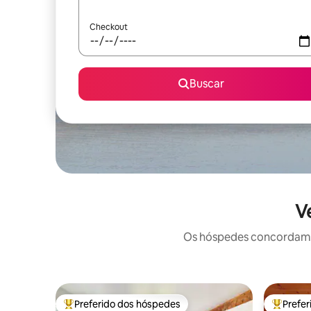
Checkout
Buscar
V
Os hóspedes concordam: 
Preferido dos hóspedes
Prefe
Entre os melhores preferidos dos hóspedes
Entre os