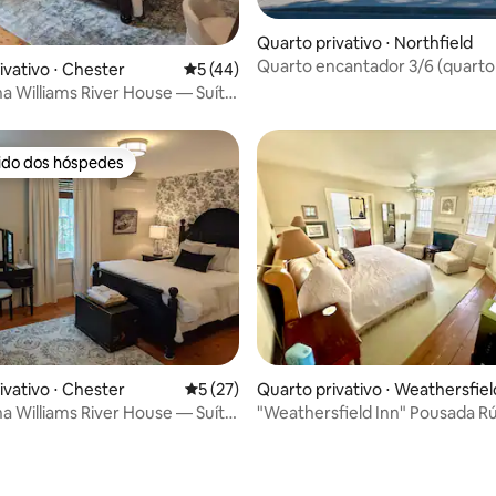
média de 5, 46 avaliações
Quarto privativo ⋅ Northfield
Quarto encantador 3/6 (quarto
ivativo ⋅ Chester
5 de uma avaliação média de 5, 44 avalia
5 (44)
viajantes)
a Williams River House — Suíte
rido dos hóspedes
 melhores preferidos dos hóspedes
média de 5, 16 avaliações
ivativo ⋅ Chester
5 de uma avaliação média de 5, 27 avalia
5 (27)
Quarto privativo ⋅ Weathersfiel
a Williams River House — Suíte
"Weathersfield Inn" Pousada R
ne — ADA
Taftsville