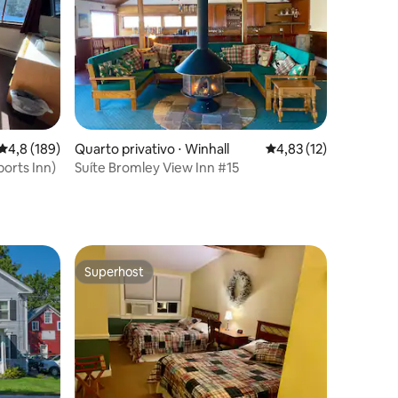
ções
4,8 de uma avaliação média de 5, 189 avaliações
4,8 (189)
Quarto privativo ⋅ Winhall
4,83 de uma avaliação
4,83 (12)
orts Inn)
Suíte Bromley View Inn #15
Superhost
Superhost