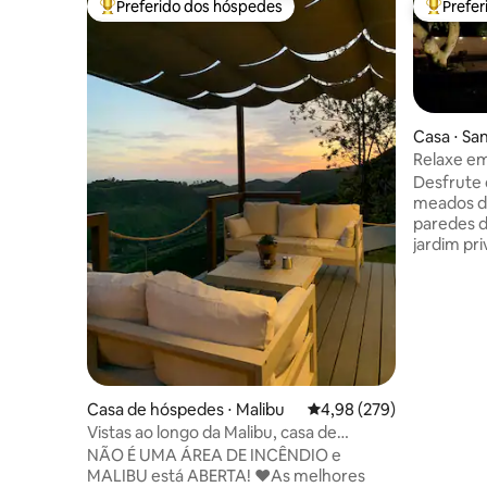
Preferido dos hóspedes
Prefe
Entre os melhores preferidos dos hóspedes
Entre os
Casa ⋅ Sa
Relaxe e
século so
Desfrute 
meados do
paredes d
jardim pri
Tranquila
bem abast
acabamentos d
queen siz
necessári
Aventure-
Ventura (
Bárbara, 
Casa de hóspedes ⋅ Malibu
4,98 de uma avaliação m
4,98 (279)
pomares d
Vistas ao longo da Malibu, casa de
Heritage V
hóspedes privada e minúscula
NÃO É UMA ÁREA DE INCÊNDIO e
Santa Pau
MALIBU está ABERTA! ❤️As melhores