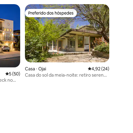
Preferido dos hóspedes
os hóspedes
Preferido dos hóspedes
Casa ⋅ Ojai
4,92 de uma avaliação
4,92 (24)
5 de uma avaliação média de 5, 50 avaliações
5 (50)
Casa do sol da meia-noite: retiro sereno
deck no
em Ojai
!