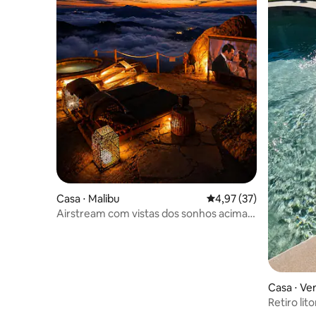
Casa ⋅ Malibu
4,97 de uma avaliação 
4,97 (37)
Airstream com vistas dos sonhos acima
das nuvens - banheira de
hidromassagem - cinema
Casa ⋅ Ve
Retiro li
século c