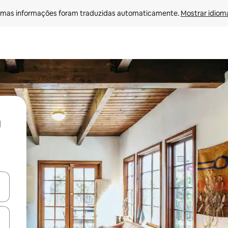
mas informações foram traduzidas automaticamente. 
Mostrar idioma
ore-os usando as seta para cima e para baixo do teclado ou tocando e