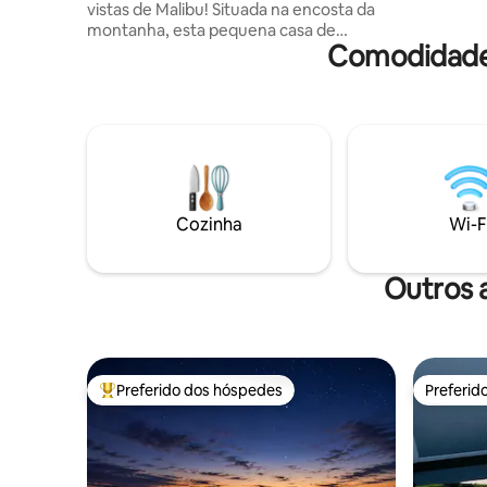
Angeles.
vistas de Malibu! Situada na encosta da
montanha, esta pequena casa de
Comodidades
hóspedes tem vistas espetaculares e
desobstruídas das Montanhas de Santa
Monica e do Oceano Pacífico. Microcasa
moderna e aconchegante e limpa,
escondida atrás da icônica casa de aço e
vidro de Malibu, o Blu Space. A pequena
casa de hóspedes é melhor para casais
ou viajantes solitários. A propriedade faz
fronteira com o Parque Nacional Solstice
Cozinha
Wi-F
Canyon, centralmente localizado em
praias, restaurantes e lojas ❤️ Deve subir
escadas - por favor, leia as regras da casa
Outros 
Preferido dos hóspedes
Preferid
Entre os melhores preferidos dos hóspedes
Preferid