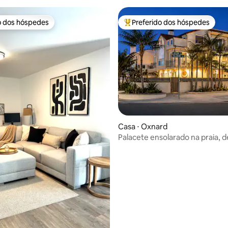
o dos hóspedes
Preferido dos hóspedes
o dos hóspedes
Entre os melhores preferidos d
 média de 5, 8 avaliações
Casa ⋅ Oxnard
Palacete ensolarado na praia, 
telhado - sem taxa de hóspede