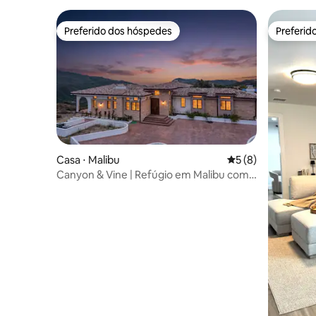
e vistas
Preferido dos hóspedes
Preferid
Preferido dos hóspedes
Preferid
Casa ⋅ Malibu
5 de uma avaliação
5 (8)
Canyon & Vine | Refúgio em Malibu com
vista para o mar e o cânion