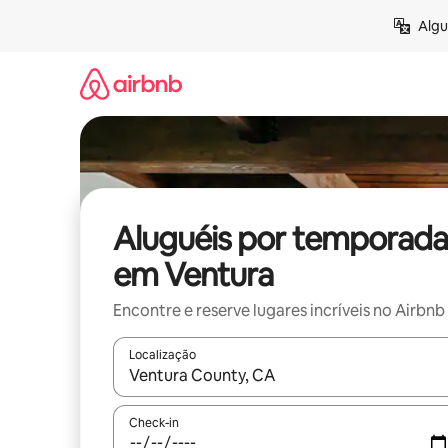
Pular
Algu
para
o
conteúdo
Aluguéis por temporada
em Ventura
Encontre e reserve lugares incríveis no Airbnb
Localização
Quando os resultados estiverem disponíveis, expl
Check-in