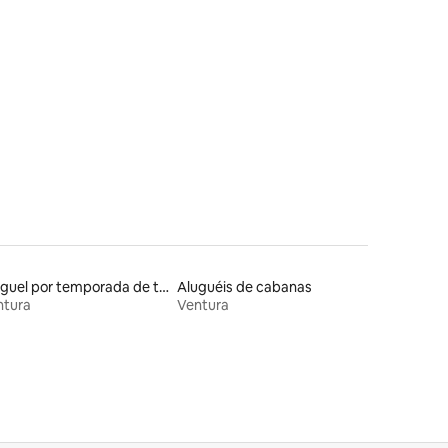
ções
Aluguel por temporada de townhouses
Aluguéis de cabanas
ntura
Ventura