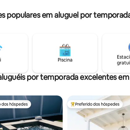
curta duração nº 2356 As taxas do Airbnb
agora estão incluídas no valor t
 populares em aluguel por temporad
anfitrião paga as taxas diretam
Airbnb
Estac
i
Piscina
gratui
aluguéis por temporada excelentes em
o dos hóspedes
Preferido dos hóspedes
o dos hóspedes
Entre os melhores preferidos d