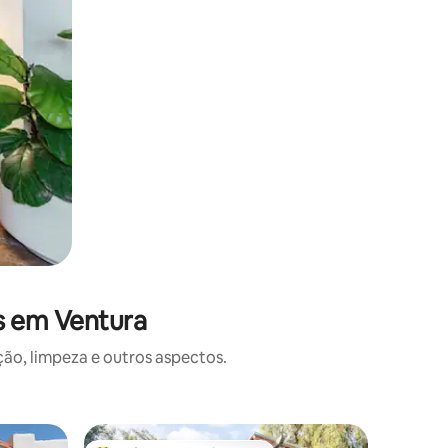
s em Ventura
o, limpeza e outros aspectos.
Casa de 