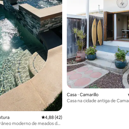
média de 5, 37 avaliações
Casa ⋅ Camarillo
Casa na cidade antiga de Camar
ntura
4,88 de uma avaliação média de 5, 42 avalia
4,88 (42)
torâneo moderno de meados do
om banheira de hidromassagem