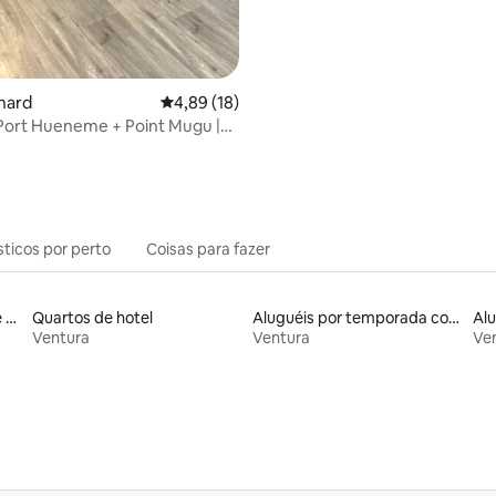
nard
4,89 de uma avaliação média de 5, 18 avalia
4,89 (18)
Port Hueneme + Point Mugu |
sticos por perto
Coisas para fazer
Aluguel por temporada de casas de hóspedes
Quartos de hotel
Aluguéis por temporada com acesso à praia
Ventura
Ventura
Ve