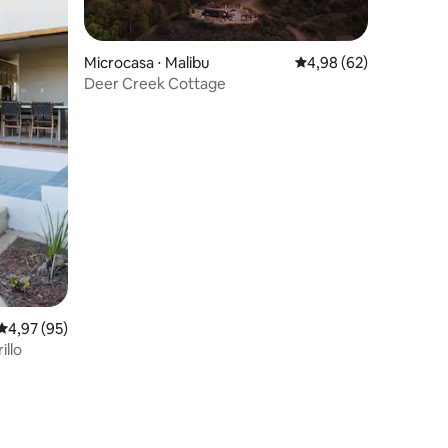
Microcasa ⋅ Malibu
4,98 de uma avaliação
4,98 (62)
Deer Creek Cottage
4,97 de uma avaliação média de 5, 95 avaliações
4,97 (95)
illo
ções