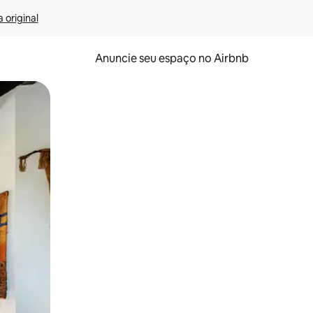
 original
Anuncie seu espaço no Airbnb
 deslizando o dedo na tela.