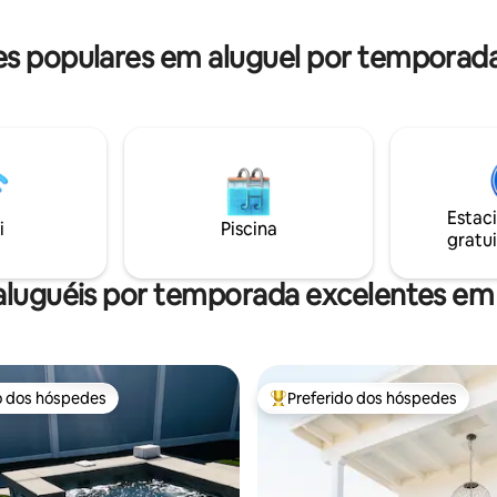
curta duração nº 2356 As taxas do Airbnb
agora estão incluídas no valor t
 populares em aluguel por temporad
anfitrião paga as taxas diretam
Airbnb
Estac
i
Piscina
gratui
aluguéis por temporada excelentes em
o dos hóspedes
Preferido dos hóspedes
o dos hóspedes
Entre os melhores preferidos d