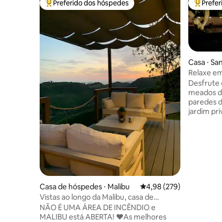
Preferido dos hóspedes
Prefe
Entre os melhores preferidos dos hóspedes
Entre os
Casa ⋅ Sa
Relaxe e
século so
Desfrute 
meados do
paredes d
jardim pri
Tranquila
bem abast
acabamentos d
queen siz
necessári
Aventure-
Ventura (
Bárbara, 
Casa de hóspedes ⋅ Malibu
4,98 de uma avaliação m
4,98 (279)
pomares d
Vistas ao longo da Malibu, casa de
Heritage V
hóspedes privada e minúscula
NÃO É UMA ÁREA DE INCÊNDIO e
Santa Pau
MALIBU está ABERTA! ❤️As melhores