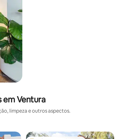
s em Ventura
o, limpeza e outros aspectos.
Casa de 