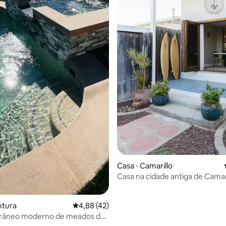
média de 5, 37 avaliações
Casa ⋅ Camarillo
Casa na cidade antiga de Camar
ntura
4,88 de uma avaliação média de 5, 42 avalia
4,88 (42)
torâneo moderno de meados do
om banheira de hidromassagem