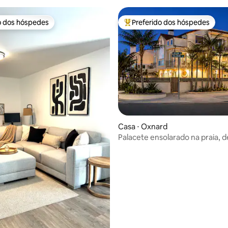
o dos hóspedes
Preferido dos hóspedes
o dos hóspedes
Entre os melhores preferidos d
 média de 5, 8 avaliações
Casa ⋅ Oxnard
Palacete ensolarado na praia, 
telhado - sem taxa de hóspede