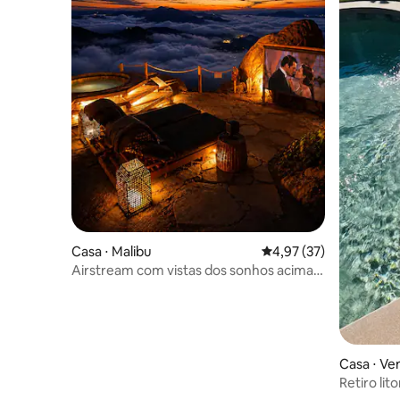
Casa ⋅ Malibu
4,97 de uma avaliação 
4,97 (37)
Airstream com vistas dos sonhos acima
das nuvens - banheira de
hidromassagem - cinema
Casa ⋅ Ve
Retiro li
século c