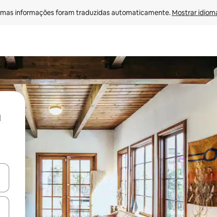
mas informações foram traduzidas automaticamente. 
Mostrar idioma
ore-os usando as seta para cima e para baixo do teclado ou tocando e