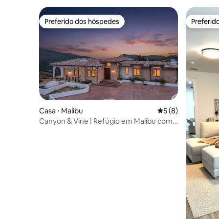
e vistas
Preferido dos hóspedes
Preferid
Preferido dos hóspedes
Preferid
Casa ⋅ Malibu
5 de uma avaliação
5 (8)
Canyon & Vine | Refúgio em Malibu com
vista para o mar e o cânion