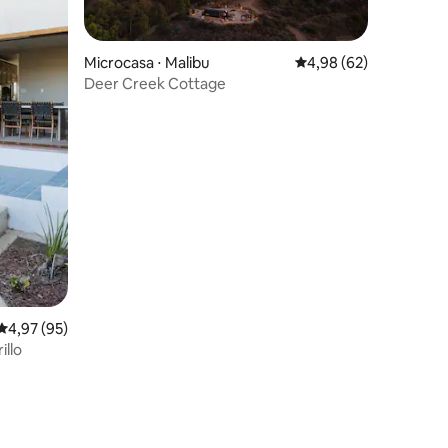
Microcasa ⋅ Malibu
4,98 de uma avaliação
4,98 (62)
Deer Creek Cottage
4,97 de uma avaliação média de 5, 95 avaliações
4,97 (95)
illo
ções