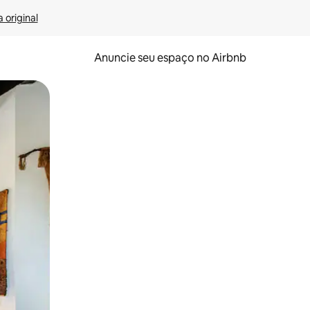
 original
Anuncie seu espaço no Airbnb
 deslizando o dedo na tela.