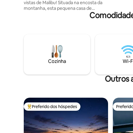
Angeles.
vistas de Malibu! Situada na encosta da
montanha, esta pequena casa de
Comodidades
hóspedes tem vistas espetaculares e
desobstruídas das Montanhas de Santa
Monica e do Oceano Pacífico. Microcasa
moderna e aconchegante e limpa,
escondida atrás da icônica casa de aço e
vidro de Malibu, o Blu Space. A pequena
casa de hóspedes é melhor para casais
ou viajantes solitários. A propriedade faz
fronteira com o Parque Nacional Solstice
Cozinha
Wi-F
Canyon, centralmente localizado em
praias, restaurantes e lojas ❤️ Deve subir
escadas - por favor, leia as regras da casa
Outros 
Preferido dos hóspedes
Preferid
Entre os melhores preferidos dos hóspedes
Preferid