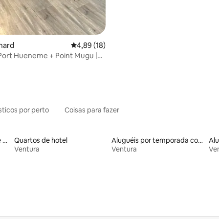
nard
4,89 de uma avaliação média de 5, 18 avalia
4,89 (18)
Port Hueneme + Point Mugu |
sticos por perto
Coisas para fazer
Aluguel por temporada de casas de hóspedes
Quartos de hotel
Aluguéis por temporada com acesso à praia
Ventura
Ventura
Ve