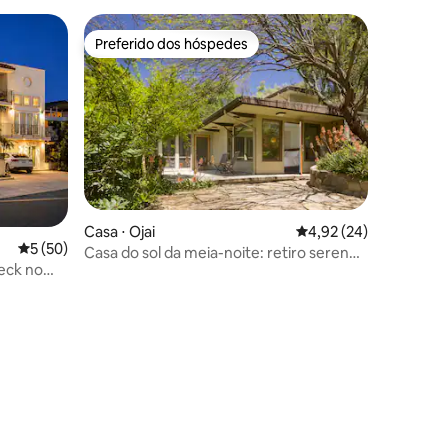
Preferido dos hóspedes
os hóspedes
Preferido dos hóspedes
Casa ⋅ Ojai
4,92 de uma avaliação
4,92 (24)
5 de uma avaliação média de 5, 50 avaliações
5 (50)
Casa do sol da meia-noite: retiro sereno
deck no
em Ojai
!