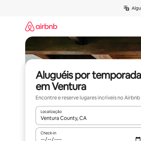
Pular
Algu
para
o
conteúdo
Aluguéis por temporada
em Ventura
Encontre e reserve lugares incríveis no Airbnb
Localização
Quando os resultados estiverem disponíveis, expl
Check-in