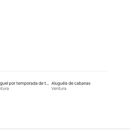
ções
Aluguel por temporada de townhouses
Aluguéis de cabanas
ntura
Ventura