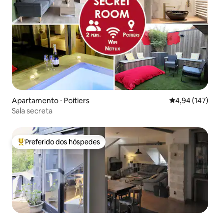
Apartamento ⋅ Poitiers
4,94 de uma av
4,94 (147)
Sala secreta
Preferido dos hóspedes
Entre os melhores preferidos dos hóspedes