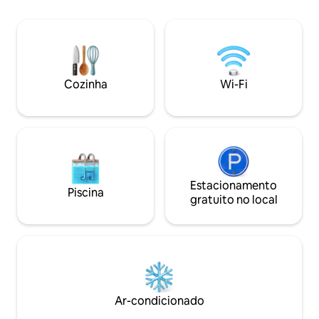
no último andar e 
essenciais, quartos de dormir
abaixo. Não há coz
confortáveis e uma lareira. Vida ao ar
este é um lugar p
livre: relaxe em seu pátio
comida e quer ex
interno/externo privado e desfrute de
francesa local co
refeições usando a tradicional
churrasqueira construída em pedra.
Cozinha
Wi-Fi
Localização: Base perfeita para explorar
Angers, a apenas 10 minutos de
distância, e a região do Vale do Loire.
Estacionamento
Piscina
gratuito no local
Ar-condicionado