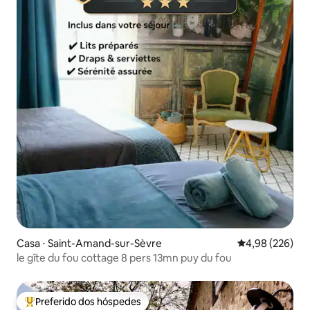
Casa ⋅ Saint-Amand-sur-Sèvre
4,98 de uma ava
4,98 (226)
le gîte du fou cottage 8 pers 13mn puy du fou
Preferido dos hóspedes
Entre os melhores preferidos dos hóspedes