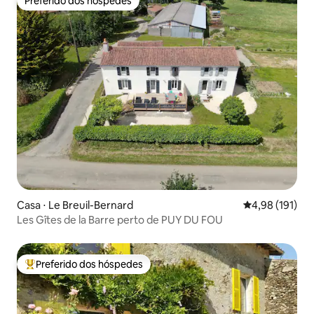
Preferido dos hóspedes
Preferido dos hóspedes
Casa ⋅ Le Breuil-Bernard
4,98 de uma av
4,98 (191)
Les Gîtes de la Barre perto de PUY DU FOU
Preferido dos hóspedes
Entre os melhores preferidos dos hóspedes