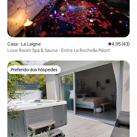
Casa ⋅ La Laigne
4,95 de uma a
4,95 (43)
Love Room Spa & Sauna - Entre La Rochelle/Niort
Preferido dos hóspedes
Preferido dos hóspedes