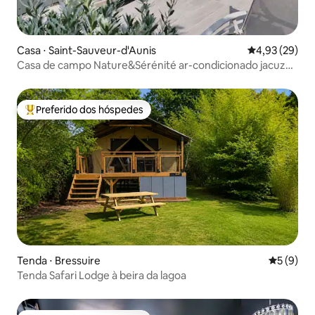
Casa ⋅ Saint-Sauveur-d'Aunis
4,93 de uma a
4,93 (29)
Casa de campo Nature&Sérénité ar-condicionado jacuzzi
de abril a setembro
Preferido dos hóspedes
Entre os melhores preferidos dos hóspedes
Tenda ⋅ Bressuire
5 de uma 
5 (9)
Tenda Safari Lodge à beira da lagoa