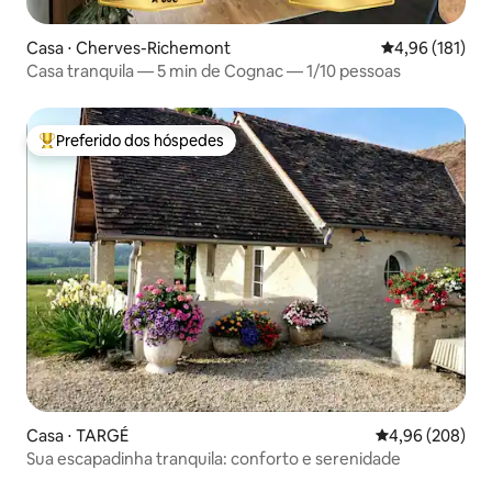
Casa ⋅ Cherves-Richemont
4,96 de uma av
4,96 (181)
Casa tranquila — 5 min de Cognac — 1/10 pessoas
Preferido dos hóspedes
Entre os melhores preferidos dos hóspedes
Casa ⋅ TARGÉ
4,96 de uma ava
4,96 (208)
Sua escapadinha tranquila: conforto e serenidade