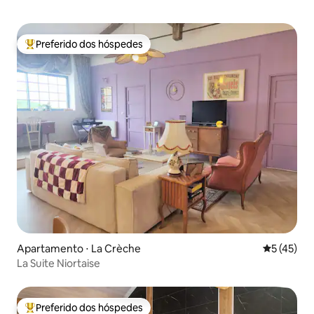
Preferido dos hóspedes
Entre os melhores preferidos dos hóspedes
Apartamento ⋅ La Crèche
5 de uma a
5 (45)
La Suite Niortaise
Preferido dos hóspedes
Entre os melhores preferidos dos hóspedes