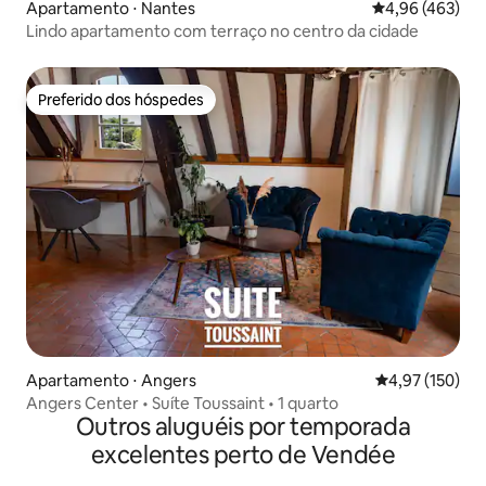
Apartamento ⋅ Nantes
4,96 de uma av
4,96 (463)
Lindo apartamento com terraço no centro da cidade
Preferido dos hóspedes
Preferido dos hóspedes
Apartamento ⋅ Angers
4,97 de uma av
4,97 (150)
Angers Center • Suíte Toussaint • 1 quarto
Outros aluguéis por temporada
excelentes perto de Vendée