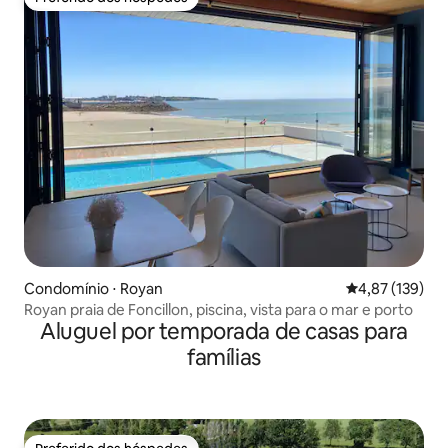
Preferido dos hóspedes
Condomínio ⋅ Royan
4,87 de uma av
4,87 (139)
Royan praia de Foncillon, piscina, vista para o mar e porto
Aluguel por temporada de casas para
famílias