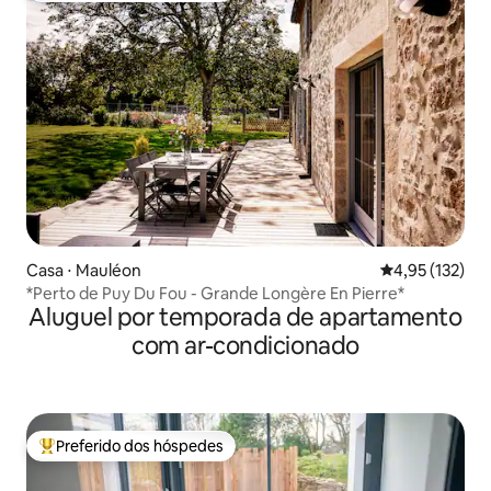
Casa ⋅ Mauléon
4,95 de uma av
4,95 (132)
*Perto de Puy Du Fou - Grande Longère En Pierre*
Aluguel por temporada de apartamento
com ar-condicionado
Preferido dos hóspedes
Entre os melhores preferidos dos hóspedes