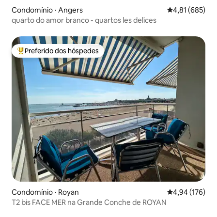
Condomínio ⋅ Angers
4,81 de uma av
4,81 (685)
quarto do amor branco - quartos les delices
Preferido dos hóspedes
Entre os melhores preferidos dos hóspedes
Condomínio ⋅ Royan
4,94 de uma av
4,94 (176)
T2 bis FACE MER na Grande Conche de ROYAN