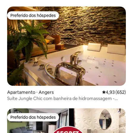
Preferido dos hóspedes
Preferido dos hóspedes
Apartamento ⋅ Angers
4,93 de uma av
4,93 (652)
Suíte Jungle Chic com banheira de hidromassagem -
Château d'Angers
Preferido dos hóspedes
Preferido dos hóspedes