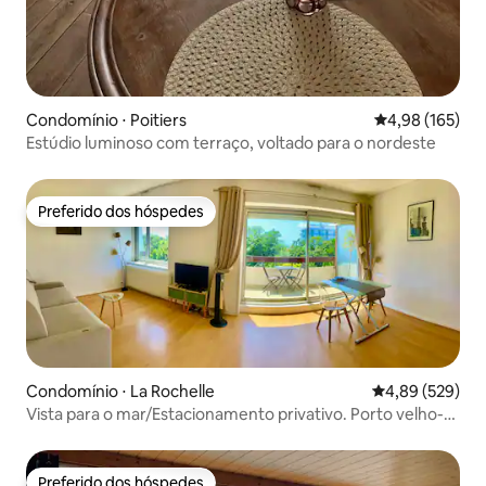
Condomínio ⋅ Poitiers
4,98 de uma av
4,98 (165)
Estúdio luminoso com terraço, voltado para o nordeste
Preferido dos hóspedes
Preferido dos hóspedes
Condomínio ⋅ La Rochelle
4,89 de uma ava
4,89 (529)
Vista para o mar/Estacionamento privativo. Porto velho-
praia 15 minutos a pé.
Preferido dos hóspedes