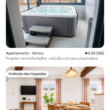
Apartamento ⋅ Vertou
4,93 de uma av
4,93 (168)
Projetor na minha bolha - estúdio com jacuzzi privativo
Preferido dos hóspedes
Preferido dos hóspedes