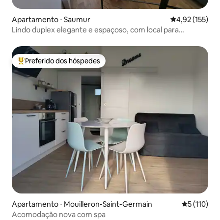
Apartamento ⋅ Saumur
4,92 de uma av
4,92 (155)
Lindo duplex elegante e espaçoso, com local para
bicicletas
Preferido dos hóspedes
Entre os melhores preferidos dos hóspedes
Apartamento ⋅ Mouilleron-Saint-Germain
5 de uma av
5 (110)
Acomodação nova com spa