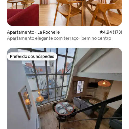
Apartamento ⋅ La Rochelle
4,94 de uma av
4,94 (173)
Apartamento elegante com terraço · bem no centro
Preferido dos hóspedes
Preferido dos hóspedes