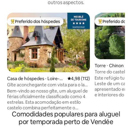
outros aspectos.
Preferido dos hóspedes
Preferido dos 
Entre os melhores preferidos dos hóspedes
Entre os melhore
Torre ⋅ Chinon
Torre do castelo n
Loire
Este refúgio turre
Casa de hóspedes ⋅ Loire-A
4,98 de uma avaliação média de 
4,98 (112)
Leste de um caste
uthion
Gîte aconchegante com vista para o lago
apresentado em vá
em estilo de castelo
Bem-vindo ao nosso gîte, um aluguel de
e interiores do Re
férias oficialmente classificado como 4
completamente i
estrelas. Esta acomodação em estilo
bela varanda cobe
castelo combina perfeitamente o
deslumbrantes par
Comodidades populares para aluguel
caráter histórico com os confortos
do château. Inter
modernos para sua estadia.
por temporada perto de Vendée
de personalidade
Comodidades confortáveis: cozinha
circular e com vig
bem equipada com todos os itens