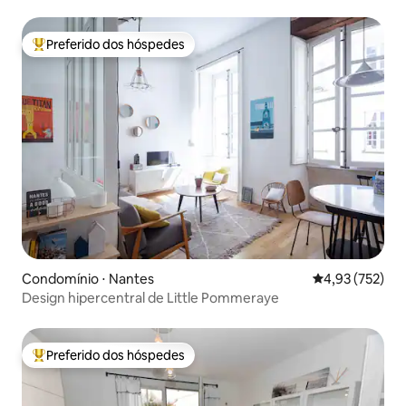
Preferido dos hóspedes
Entre os melhores preferidos dos hóspedes
Condomínio ⋅ Nantes
4,93 de uma av
4,93 (752)
Design hipercentral de Little Pommeraye
Preferido dos hóspedes
Entre os melhores preferidos dos hóspedes