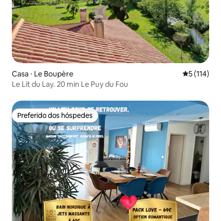
Casa ⋅ Le Boupère
5 de uma av
5 (114)
Le Lit du Lay. 20 min Le Puy du Fou
Preferido dos hóspedes
Preferido dos hóspedes