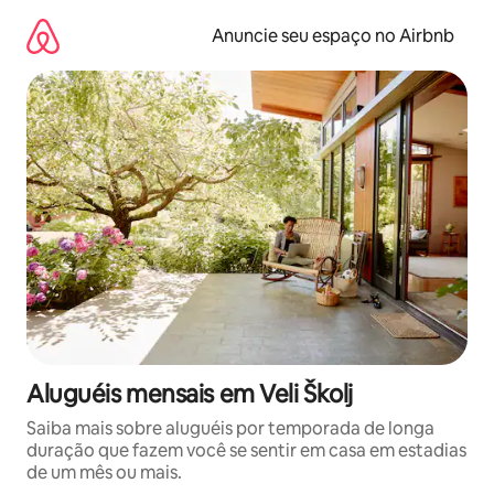
Pular
para
Anuncie seu espaço no Airbnb
o
conteúdo
Aluguéis mensais em Veli Školj
Saiba mais sobre aluguéis por temporada de longa
duração que fazem você se sentir em casa em estadias
de um mês ou mais.