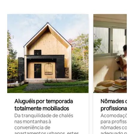
Aluguéis por temporada
Nômades digit
totalmente mobiliados
profissionais 
Da tranquilidade de chalés
Acomodações c
nas montanhas à
para profission
conveniência de
nômades com W
apartamentos urbanos, estes
adequado para 