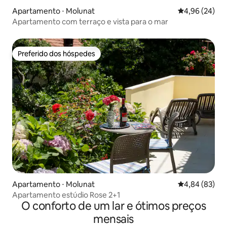
Apartamento ⋅ Molunat
4,96 de uma a
4,96 (24)
Apartamento com terraço e vista para o mar
Preferido dos hóspedes
Preferido dos hóspedes
Apartamento ⋅ Molunat
4,84 de uma a
4,84 (83)
Apartamento estúdio Rose 2+1
O conforto de um lar e ótimos preços
mensais