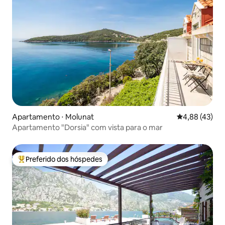
Apartamento ⋅ Molunat
4,88 de uma a
4,88 (43)
Apartamento "Dorsia" com vista para o mar
Preferido dos hóspedes
Entre os melhores preferidos dos hóspedes