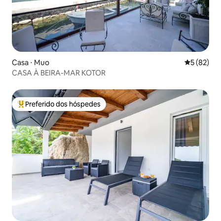
Casa ⋅ Muo
5 de uma a
5 (82)
CASA À BEIRA-MAR KOTOR
Preferido dos hóspedes
Entre os melhores preferidos dos hóspedes