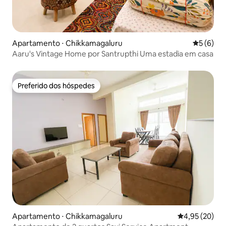
Apartamento ⋅ Chikkamagaluru
5 de uma 
5 (6)
Aaru's Vintage Home por Santrupthi Uma estadia em casa
Preferido dos hóspedes
Preferido dos hóspedes
Apartamento ⋅ Chikkamagaluru
4,95 de uma a
4,95 (20)