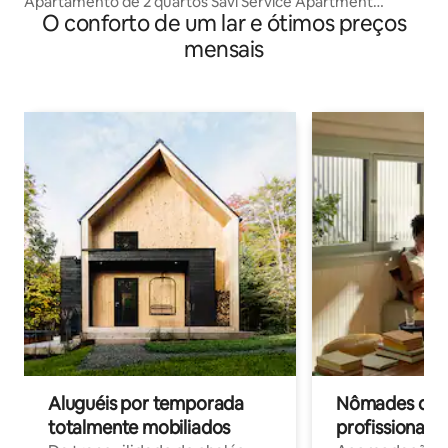
Apartamento de 2 quartos Savi Service Apartment
O conforto de um lar e ótimos preços
chikmagalur
mensais
Aluguéis por temporada
Nômades digit
totalmente mobiliados
profissionais 