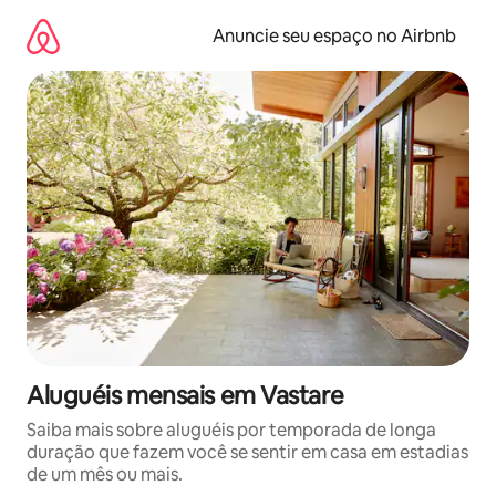
Pular
para
Anuncie seu espaço no Airbnb
o
conteúdo
Aluguéis mensais em Vastare
Saiba mais sobre aluguéis por temporada de longa
duração que fazem você se sentir em casa em estadias
de um mês ou mais.