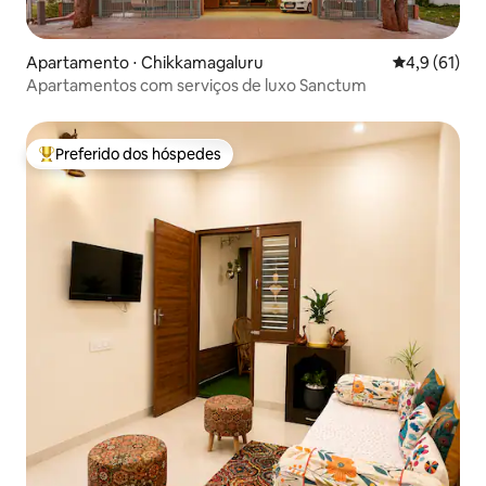
Apartamento ⋅ Chikkamagaluru
4,9 de uma a
4,9 (61)
Apartamentos com serviços de luxo Sanctum
Preferido dos hóspedes
Entre os melhores preferidos dos hóspedes