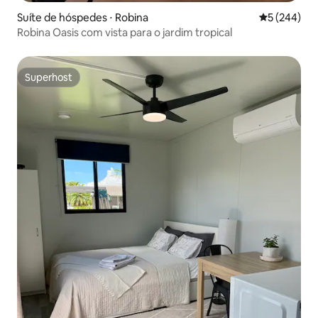
Suíte de hóspedes ⋅ Robina
5 de uma av
5 (244)
Robina Oasis com vista para o jardim tropical
Superhost
Superhost