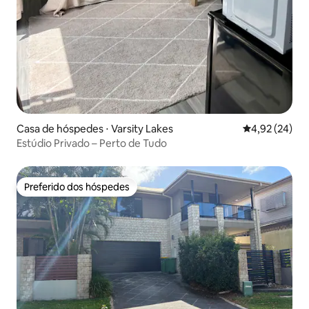
Casa de hóspedes ⋅ Varsity Lakes
4,92 de uma a
4,92 (24)
Estúdio Privado – Perto de Tudo
Preferido dos hóspedes
Preferido dos hóspedes