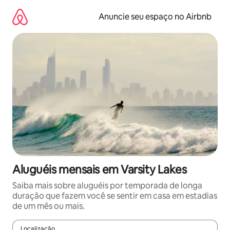
Pular
para
Anuncie seu espaço no Airbnb
o
conteúdo
Aluguéis mensais em Varsity Lakes
Saiba mais sobre aluguéis por temporada de longa
duração que fazem você se sentir em casa em estadias
de um mês ou mais.
Localização