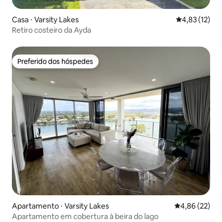
Casa ⋅ Varsity Lakes
4,83 de uma a
4,83 (12)
Retiro costeiro da Ayda
Preferido dos hóspedes
Preferido dos hóspedes
Apartamento ⋅ Varsity Lakes
4,86 de uma a
4,86 (22)
Apartamento em cobertura à beira do lago