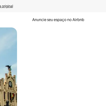
 original
Anuncie seu espaço no Airbnb
 deslizando o dedo na tela.