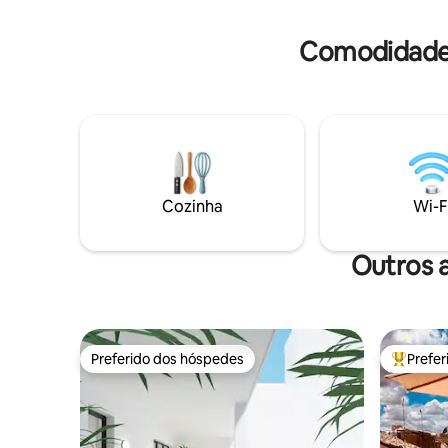
distância
com mobil
Comodidades
permitido
Cozinha
Wi-F
Outros 
Preferido dos hóspedes
Prefe
Preferido dos hóspedes
Entre os