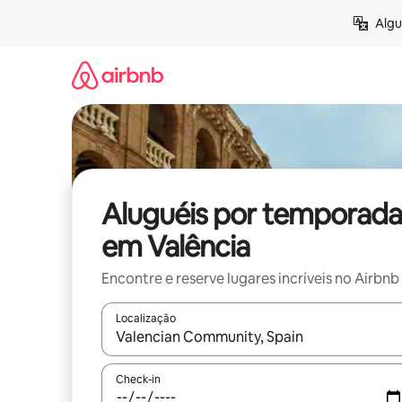
Pular
Algu
para
o
conteúdo
Aluguéis por temporada
em Valência
Encontre e reserve lugares incríveis no Airbnb
Localização
Quando os resultados estiverem disponíveis, expl
Check-in