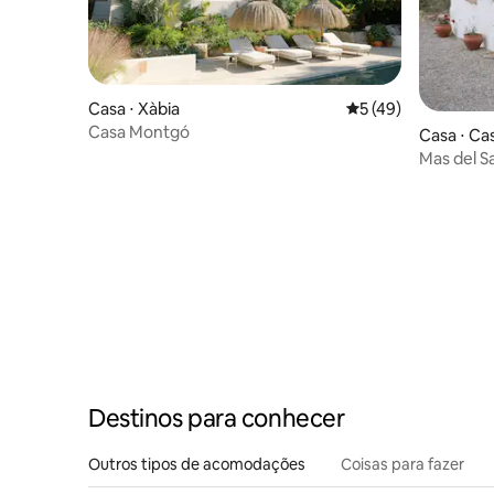
Casa ⋅ Xàbia
5 de uma avaliação 
5 (49)
Casa Montgó
Casa ⋅ Cas
Mas del S
Destinos para conhecer
Outros tipos de acomodações
Coisas para fazer