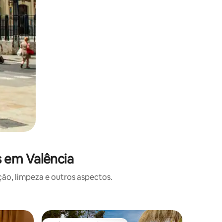
 em Valência
o, limpeza e outros aspectos.
Apartame