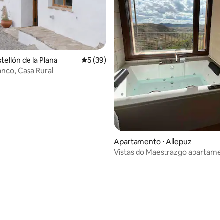
média de 5, 49 avaliações
tellón de la Plana
5 de uma avaliação média de 5, 39 avalia
5 (39)
anco, Casa Rural
Apartamento ⋅ Allepuz
Vistas do Maestrazgo apartam
Rurais