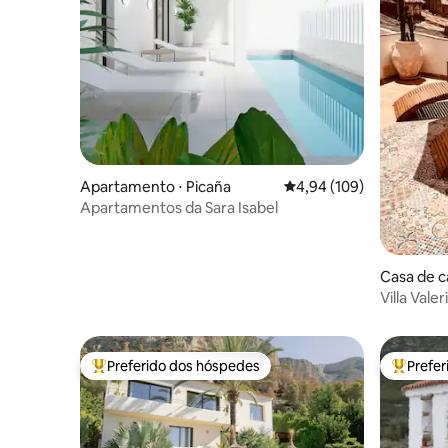
Apartamento ⋅ Picaña
4,94 de uma avaliação m
4,94 (109)
Apartamentos da Sara Isabel
Casa de 
Villa Vale
privada 1
Preferido dos hóspedes
Prefe
Entre os melhores preferidos dos hóspedes
Entre os