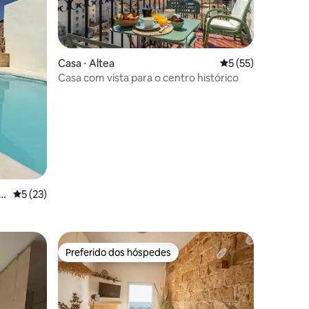
Casa ⋅ Altea
5 de uma avaliação
5 (55)
Casa com vista para o centro histórico
ções
a
5 de uma avaliação média de 5, 23 avaliações
5 (23)
Preferido dos hóspedes
os hóspedes
Preferido dos hóspedes