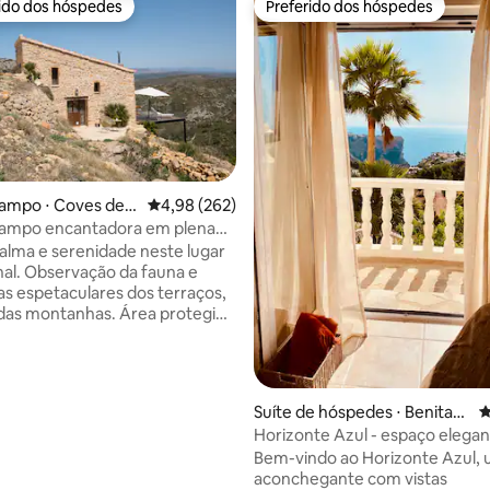
rido dos hóspedes
Preferido dos hóspedes
 melhores preferidos dos hóspedes
Preferido dos hóspedes
édia de 5, 118 avaliações
ampo ⋅ Coves de V
4,98 de uma avaliação média de 5, 262 avalia
4,98 (262)
campo encantadora em plena
Pura Vida
 calma e serenidade neste lugar
al. Observação da fauna e
tas espetaculares dos terraços,
 das montanhas. Área protegida
atura 2000… Respire fundo! Há
na piscina a 400 metros da
e ela é compartilhada. Uma
nesquecível em uma
Suíte de hóspedes ⋅ Benitac
4
ão única e totalmente
hell
Horizonte Azul - espaço elega
nte! Traslado do aeroporto de
excelente vista para o mar
Bem-vindo ao Horizonte Azul, 
ou Castellón (entre em contato
aconchegante com vistas
Todas as lojas ficam a 4 km de