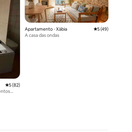
Apartamento ⋅ Xàbia
5 de uma avaliação
5 (49)
A casa das ondas
ções
5 de uma avaliação média de 5, 82 avaliações
5 (82)
entos