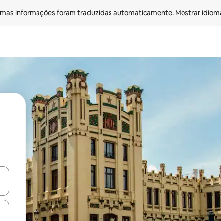
mas informações foram traduzidas automaticamente. 
Mostrar idioma
ore-os usando as seta para cima e para baixo do teclado ou tocando e