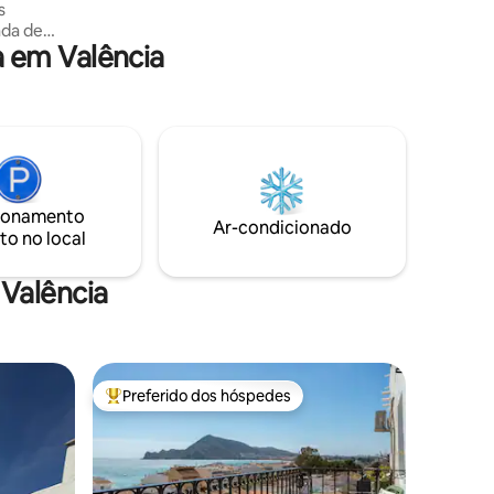
s
ada de
 em Valência
a área
elegantes
o
o
do
re e
 você
es frios.
ionamento
articular
Ar-condicionado
to no local
de
nas
estadia!
Valência
Preferido dos hóspedes
Entre os melhores preferidos dos hóspedes