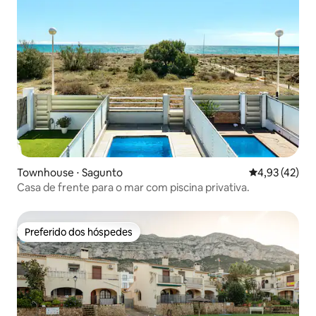
Townhouse ⋅ Sagunto
4,93 de uma a
4,93 (42)
Casa de frente para o mar com piscina privativa.
Preferido dos hóspedes
Preferido dos hóspedes