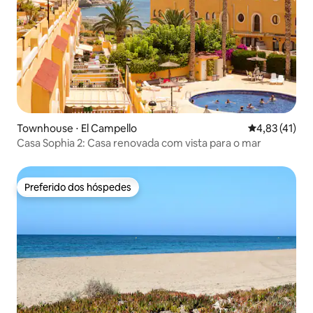
Townhouse ⋅ El Campello
4,83 de uma a
4,83 (41)
Casa Sophia 2: Casa renovada com vista para o mar
Preferido dos hóspedes
Preferido dos hóspedes