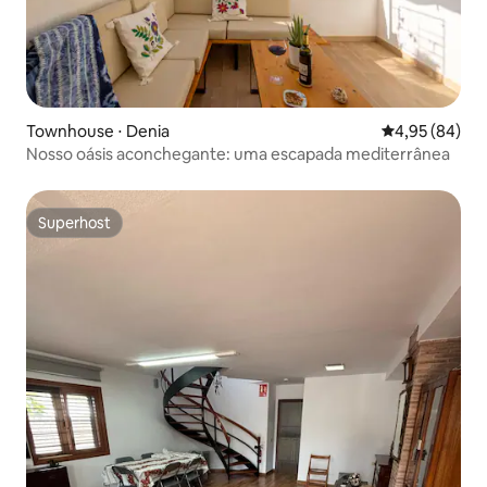
Townhouse ⋅ Denia
4,95 de uma a
4,95 (84)
Nosso oásis aconchegante: uma escapada mediterrânea
Superhost
Superhost