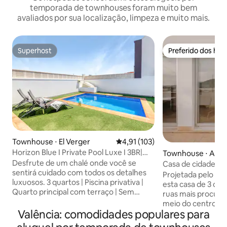
temporada de townhouses foram muito bem
avaliados por sua localização, limpeza e muito mais.
Superhost
Preferido dos hó
Superhost
Preferido dos hó
Townhouse ⋅ El Verger
4,91 de uma avaliação média de 
4,91 (103)
Horizon Blue I Private Pool Luxe I 3BR|
Townhouse ⋅ Alte
Estacionamento
Desfrute de um chalé onde você se
Casa de cidade li
sentirá cuidado com todos os detalhes
com vista deslum
Projetada pelo pro
luxuosos. 3 quartos | Piscina privativa |
esta casa de 3 ca
Quarto principal com terraço | Sem
ruas mais procurad
áreas comuns | Estacionamento gratuito
meio do centro hi
| TV de 75 polegadas | Cozinha de
Valência: comodidades populares para
seu próprio terraç
escritório equipada | Construção nova |
extraordinárias pa