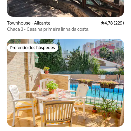
Townhouse ⋅ Alicante
4,78 de uma av
4,78 (229)
Chaca 3 - Casa na primeira linha da costa.
Preferido dos hóspedes
Preferido dos hóspedes