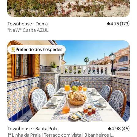
Townhouse ⋅ Denia
4,75 de uma av
4,75 (173)
"NeW" Casita AZUL
Preferido dos hóspedes
Entre os melhores preferidos dos hóspedes
Townhouse ⋅ Santa Pola
4,98 de uma a
4,98 (45)
1ª Linha da Praia | Terraço com vista | 3 banheiros |