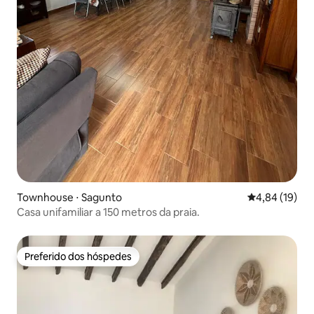
Townhouse ⋅ Sagunto
4,84 de uma a
4,84 (19)
Casa unifamiliar a 150 metros da praia.
Preferido dos hóspedes
Preferido dos hóspedes