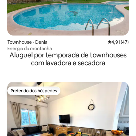
Townhouse ⋅ Denia
4,91 de uma a
4,91 (47)
Energia da montanha
Aluguel por temporada de townhouses
com lavadora e secadora
Preferido dos hóspedes
Preferido dos hóspedes