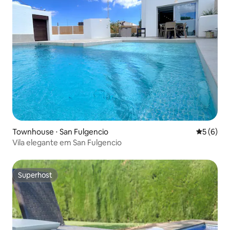
Townhouse ⋅ San Fulgencio
5 de uma 
5 (6)
Vila elegante em San Fulgencio
Superhost
Superhost