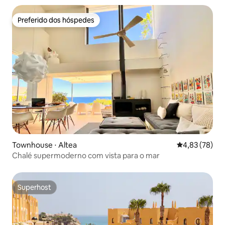
Preferido dos hóspedes
Preferido dos hóspedes
Townhouse ⋅ Altea
4,83 de uma a
4,83 (78)
Chalé supermoderno com vista para o mar
Superhost
Superhost