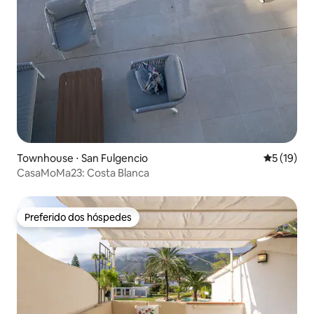
Townhouse ⋅ San Fulgencio
5 de uma a
5 (19)
CasaMoMa23: Costa Blanca
Preferido dos hóspedes
Preferido dos hóspedes