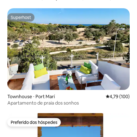
Estacionamento
Superhost
Superhost
Townhouse ⋅ Port Marí
4,79 de uma av
4,79 (100)
Apartamento de praia dos sonhos
Preferido dos hóspedes
Preferido dos hóspedes