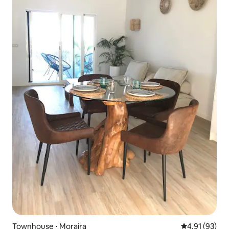
Townhouse ⋅ Moraira
4,91 de uma a
4,91 (93)