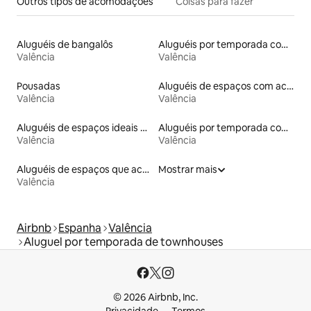
Outros tipos de acomodações
Coisas para fazer
Aluguéis de bangalôs
Aluguéis por temporada com acesso à praia
Valência
Valência
Pousadas
Aluguéis de espaços com acesso direto a pistas de esqui
Valência
Valência
Aluguéis de espaços ideais para famílias
Aluguéis por temporada com banheiro para PCD
Valência
Valência
Aluguéis de espaços que aceitam animais de estimação
Mostrar mais
Valência
Airbnb
Espanha
Valência
Aluguel por temporada de townhouses
© 2026 Airbnb, Inc.