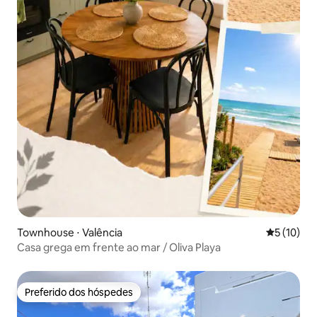
Townhouse ⋅ Valência
5 de uma a
5 (10)
Casa grega em frente ao mar / Oliva Playa
Preferido dos hóspedes
Preferido dos hóspedes