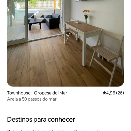
Townhouse ⋅ Oropesa del Mar
4,96 de uma a
4,96 (26)
Areia a 50 passos do mar.
Destinos para conhecer