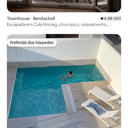
Townhouse ⋅ Benitachell
4,98 de uma a
4,98 (40)
Escapada em Cala Moraig, churrasco, relaxamento,
jardim, piscina
Preferido dos hóspedes
Preferido dos hóspedes