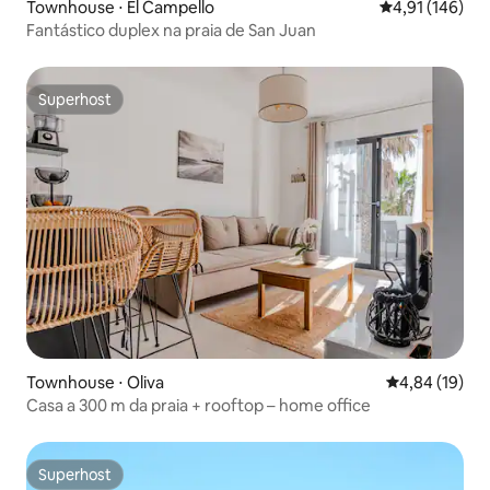
Townhouse ⋅ El Campello
4,91 de uma av
4,91 (146)
Fantástico duplex na praia de San Juan
Superhost
Superhost
Townhouse ⋅ Oliva
4,84 de uma a
4,84 (19)
Casa a 300 m da praia + rooftop – home office
Superhost
Superhost