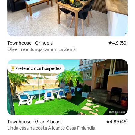
Townhouse ⋅ Orihuela
4,9 de uma a
4,9 (50)
Olive Tree Bungalow em La Zenia
Preferido dos hóspedes
Entre os melhores preferidos dos hóspedes
Townhouse ⋅ Gran Alacant
4,89 de uma a
4,89 (45)
Linda casa na costa Alicante Casa Finlandia