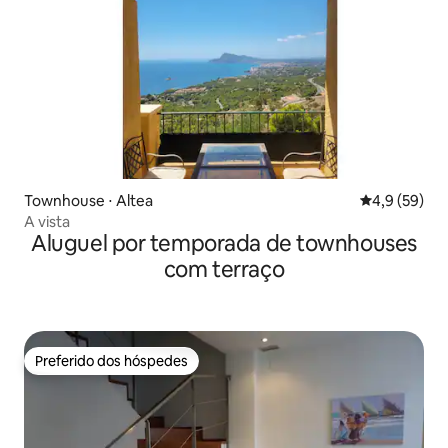
Townhouse ⋅ Altea
4,9 de uma a
4,9 (59)
A vista
Aluguel por temporada de townhouses
com terraço
Preferido dos hóspedes
Preferido dos hóspedes