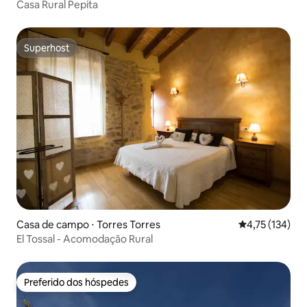
Casa Rural Pepita
Superhost
Superhost
Casa de campo ⋅ Torres Torres
4,75 de uma av
4,75 (134)
El Tossal - Acomodação Rural
Preferido dos hóspedes
Preferido dos hóspedes