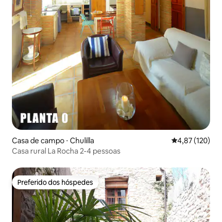
Casa de campo ⋅ Chulilla
4,87 de uma av
4,87 (120)
Casa rural La Rocha 2-4 pessoas
Preferido dos hóspedes
Preferido dos hóspedes