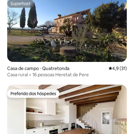
Superhost
Superhost
Casa de campo ⋅ Quatretonda
4,9 de uma a
4,9 (31)
Casa rural + 16 pessoas Heretat de Pere
Preferido dos hóspedes
Preferido dos hóspedes