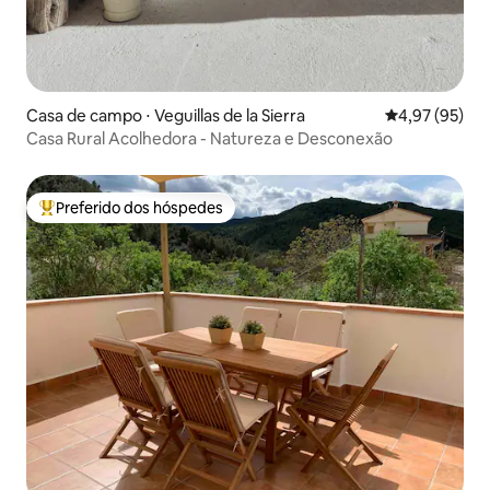
Casa de campo ⋅ Veguillas de la Sierra
4,97 de uma a
4,97 (95)
Casa Rural Acolhedora - Natureza e Desconexão
Preferido dos hóspedes
Entre os melhores preferidos dos hóspedes