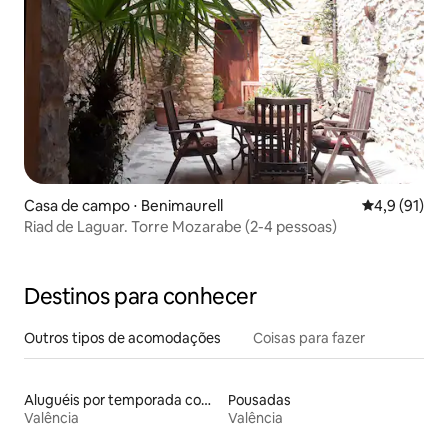
Casa de campo ⋅ Benimaurell
4,9 de uma a
4,9 (91)
Riad de Laguar. Torre Mozarabe (2-4 pessoas)
Destinos para conhecer
Outros tipos de acomodações
Coisas para fazer
Aluguéis por temporada com acesso à praia
Pousadas
Valência
Valência