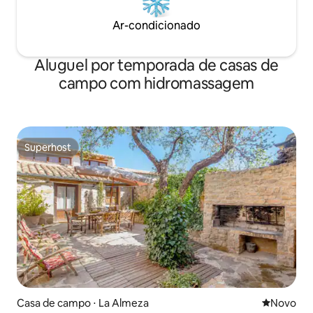
Ar-condicionado
Aluguel por temporada de casas de
campo com hidromassagem
Superhost
Superhost
Casa de campo ⋅ La Almeza
Novo lugar
Novo