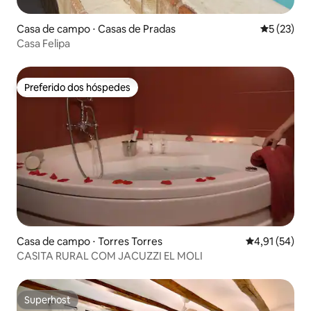
Casa de campo ⋅ Casas de Pradas
5 de uma a
5 (23)
Casa Felipa
Preferido dos hóspedes
Preferido dos hóspedes
Casa de campo ⋅ Torres Torres
4,91 de uma a
4,91 (54)
CASITA RURAL COM JACUZZI EL MOLI
Superhost
Superhost