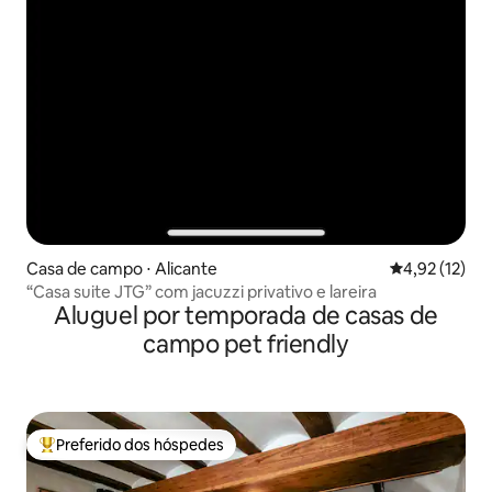
Casa de campo ⋅ Alicante
4,92 de uma a
4,92 (12)
“Casa suite JTG” com jacuzzi privativo e lareira
Aluguel por temporada de casas de
campo pet friendly
Preferido dos hóspedes
Entre os melhores preferidos dos hóspedes