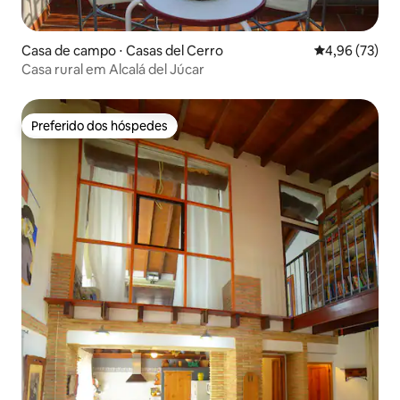
Casa de campo ⋅ Casas del Cerro
4,96 de uma a
4,96 (73)
Casa rural em Alcalá del Júcar
Preferido dos hóspedes
Preferido dos hóspedes