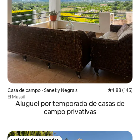
Casa de campo ⋅ Sanet y Negrals
4,88 de uma av
4,88 (145)
El Massil
Aluguel por temporada de casas de
campo privativas