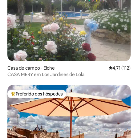
Casa de campo ⋅ Elche
4,71 de uma a
4,71 (112)
CASA MERY em Los Jardines de Lola
Preferido dos hóspedes
Entre os melhores preferidos dos hóspedes