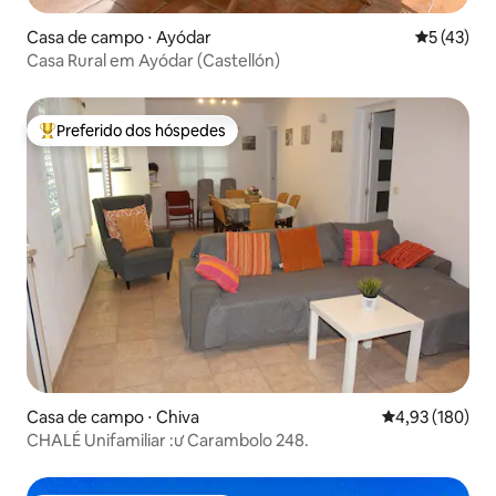
Casa de campo ⋅ Ayódar
5 de uma a
5 (43)
Casa Rural em Ayódar (Castellón)
Preferido dos hóspedes
Entre os melhores preferidos dos hóspedes
Casa de campo ⋅ Chiva
4,93 de uma av
4,93 (180)
CHALÉ Unifamiliar :ư Carambolo 248.