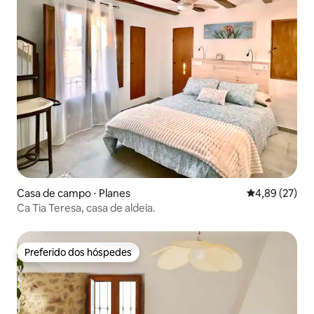
Casa de campo ⋅ Planes
4,89 de uma a
4,89 (27)
Ca Tia Teresa, casa de aldeia.
Preferido dos hóspedes
Preferido dos hóspedes