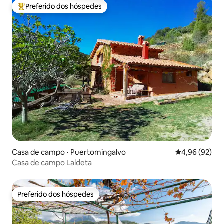
Preferido dos hóspedes
Entre os melhores preferidos dos hóspedes
Casa de campo ⋅ Puertomingalvo
4,96 de uma a
4,96 (92)
Casa de campo Laldeta
Preferido dos hóspedes
Preferido dos hóspedes