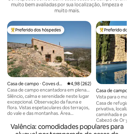
muito bem avaliadas por sua localização, limpeza e
muito mais.
Preferido dos hóspedes
Preferido dos 
Entre os melhores preferidos dos hóspedes
Entre os melhore
Casa de campo ⋅ Coves de
4,98 de uma avaliação média de 
4,98 (262)
Vinromà
Casa de campo encantadora em plena
Casa de campo ⋅ 
natureza Pura Vida
d'Or
Silêncio, calma e serenidade neste lugar
Vista para o mar 
excepcional. Observação da fauna e
piscina privativa
Casa de refugiado
flora. Vistas espetaculares dos terraços,
privativa, localizad
do vale e das montanhas. Área
caminhada e ponto
protegida da Rede Natura 2000…
Cabezó de Or y C
Respire fundo! Há uma pequena piscina
Valência: comodidades populares para
Você pode desfrutar da tranqui
a 400 metros da sua casa e ela é
natureza plena e 