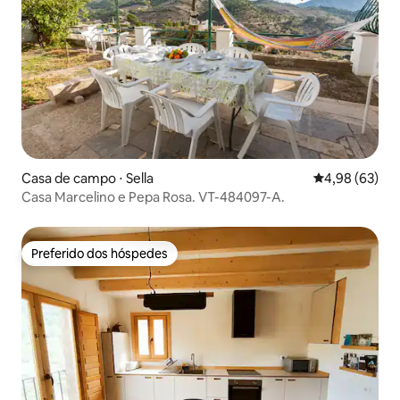
Casa de campo ⋅ Sella
4,98 de uma a
4,98 (63)
Casa Marcelino e Pepa Rosa. VT-484097-A.
Preferido dos hóspedes
Preferido dos hóspedes