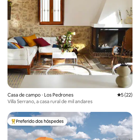
Casa de campo ⋅ Los Pedrones
5 de uma a
5 (22)
Villa Serrano, a casa rural de mil andares
Preferido dos hóspedes
Entre os melhores preferidos dos hóspedes