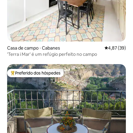
Casa de campo ⋅ Cabanes
4,87 de uma a
4,87 (39)
'Terra i Mar' é um refúgio perfeito no campo
Preferido dos hóspedes
Entre os melhores preferidos dos hóspedes