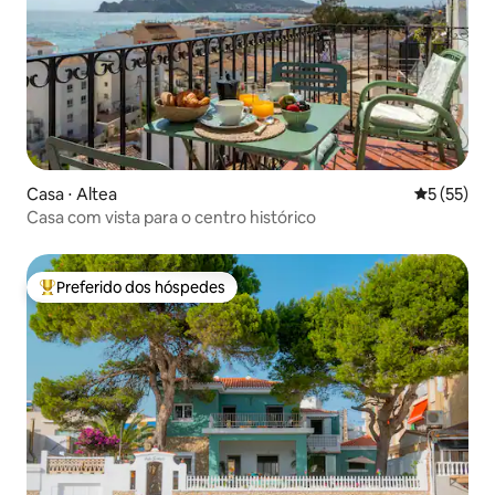
Casa ⋅ Altea
5 de uma a
5 (55)
Casa com vista para o centro histórico
Preferido dos hóspedes
Entre os melhores preferidos dos hóspedes