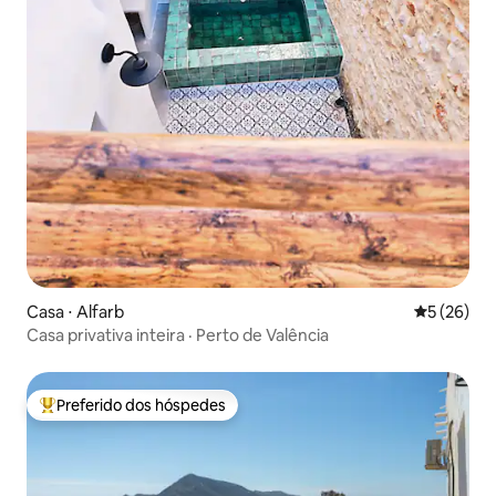
Casa ⋅ Alfarb
5 de uma a
5 (26)
Casa privativa inteira · Perto de Valência
Preferido dos hóspedes
Entre os melhores preferidos dos hóspedes