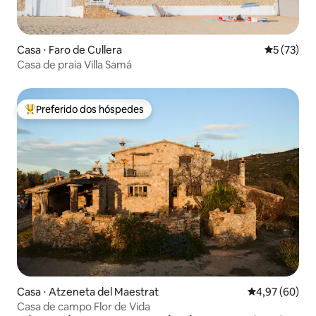
Casa ⋅ Faro de Cullera
5 de uma a
5 (73)
Casa de praia Villa Samá
Preferido dos hóspedes
Entre os melhores preferidos dos hóspedes
Casa ⋅ Atzeneta del Maestrat
4,97 de uma a
4,97 (60)
Casa de campo Flor de Vida