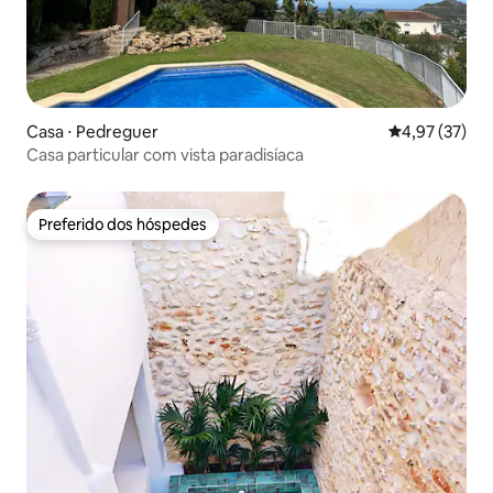
Casa ⋅ Pedreguer
4,97 de uma a
4,97 (37)
Casa particular com vista paradisíaca
Preferido dos hóspedes
Preferido dos hóspedes