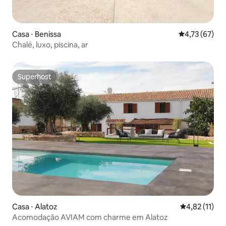
Casa ⋅ Benissa
4,73 de uma a
4,73 (67)
Chalé, luxo, piscina, ar
Superhost
Superhost
Casa ⋅ Alatoz
4,82 de uma a
4,82 (11)
Acomodação AVIAM com charme em Alatoz