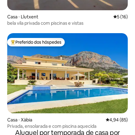
Casa ⋅ Llutxent
5 de uma a
5 (16)
bela vila privada com piscinas e vistas
Preferido dos hóspedes
Entre os melhores preferidos dos hóspedes
Casa ⋅ Xàbia
4,94 de uma a
4,94 (85)
Privada, ensolarada e com piscina aquecida
Aluguel por temporada de casa por