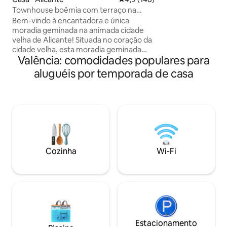
distância da histór
Townhouse boêmia com terraço na
Por uma hora dos 
parte antiga da cidade
Bem-vindo à encantadora e única
bicicletas disponív
moradia geminada na animada cidade
Eletricidade,água,
velha de Alicante! Situada no coração da
aquecimento,TV S
cidade velha, esta moradia geminada
Para a noite de ve
Valência: comodidades populares para
única oferece uma vista deslumbrante
nos quartos está i
da cidade e do Mar Mediterrâneo. A
aluguéis por temporada de casa
estacionar na rua 
poucos passos de distância, você
encontrará o famoso castelo de Santa
Bárbara, a praia, bem como bares,
restaurantes e lojas. Entre para
descobrir um interior boêmio que define
o tom para umas férias
verdadeiramente incríveis. Serve
confortavelmente para 2 pessoas, mas
Cozinha
Wi-Fi
até 4 hóspedes são bem-vindos 😊
Estacionamento