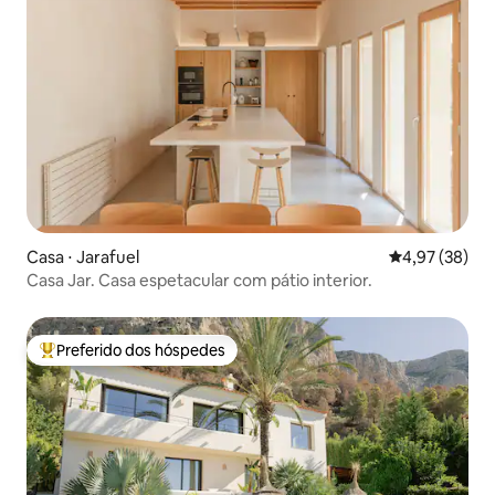
Casa ⋅ Jarafuel
4,97 de uma a
4,97 (38)
Casa Jar. Casa espetacular com pátio interior.
Preferido dos hóspedes
Entre os melhores preferidos dos hóspedes