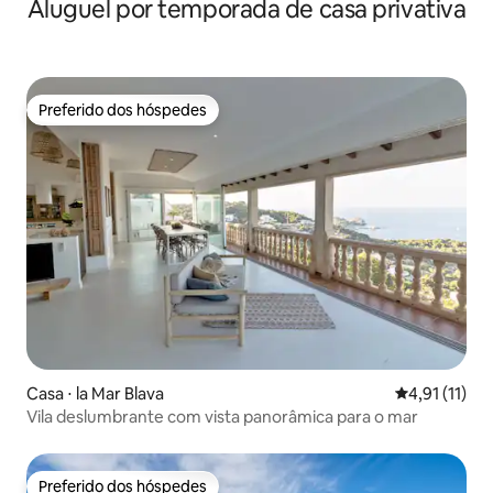
Aluguel por temporada de casa privativa
Preferido dos hóspedes
Preferido dos hóspedes
Casa ⋅ la Mar Blava
4,91 de uma a
4,91 (11)
Vila deslumbrante com vista panorâmica para o mar
Preferido dos hóspedes