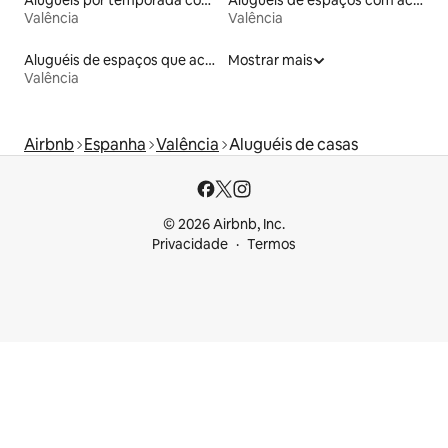
Aluguéis por temporada com banheiro para PCD
Aluguéis de espaços com acesso direto a pistas de esqui
Valência
Valência
Aluguéis de espaços que aceitam animais de estimação
Mostrar mais
Valência
Airbnb
Espanha
Valência
Aluguéis de casas
© 2026 Airbnb, Inc.
Privacidade
Termos