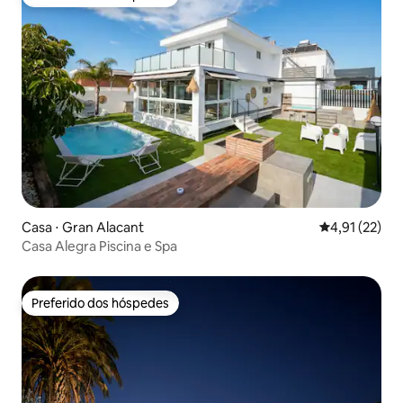
Preferido dos hóspedes
Casa ⋅ Gran Alacant
4,91 de uma a
4,91 (22)
Casa Alegra Piscina e Spa
Preferido dos hóspedes
Preferido dos hóspedes