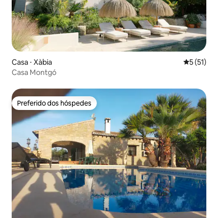
Casa ⋅ Xàbia
5 de uma a
5 (51)
Casa Montgó
Preferido dos hóspedes
Preferido dos hóspedes