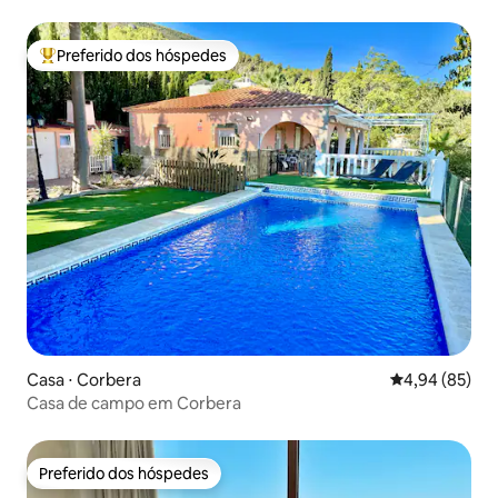
Preferido dos hóspedes
Entre os melhores preferidos dos hóspedes
Casa ⋅ Corbera
4,94 de uma a
4,94 (85)
Casa de campo em Corbera
Preferido dos hóspedes
Preferido dos hóspedes