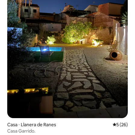
Casa ⋅ Llanera de Ranes
5 de uma a
5 (26)
Casa Garrido.