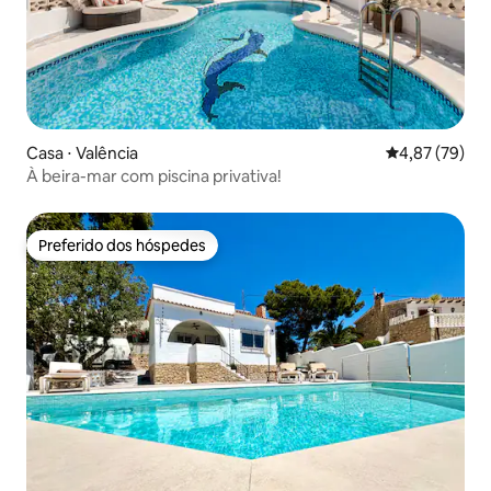
Casa ⋅ Valência
4,87 de uma a
4,87 (79)
À beira-mar com piscina privativa!
Preferido dos hóspedes
Preferido dos hóspedes