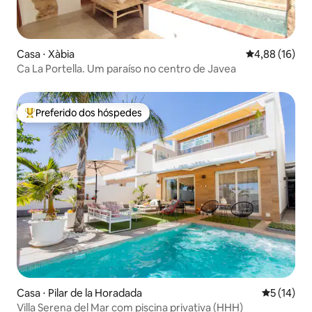
Casa ⋅ Xàbia
4,88 de uma a
4,88 (16)
Ca La Portella. Um paraíso no centro de Javea
Preferido dos hóspedes
Entre os melhores preferidos dos hóspedes
Casa ⋅ Pilar de la Horadada
5 de uma a
5 (14)
Villa Serena del Mar com piscina privativa (HHH)