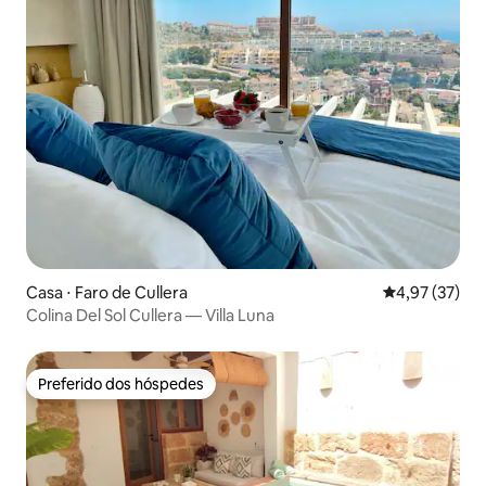
Casa ⋅ Faro de Cullera
4,97 de uma a
4,97 (37)
Colina Del Sol Cullera — Villa Luna
Preferido dos hóspedes
Preferido dos hóspedes