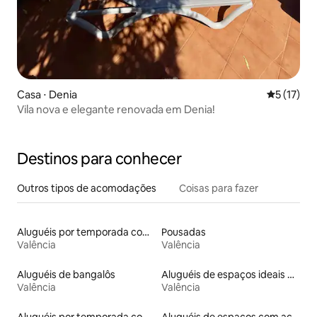
Casa ⋅ Denia
5 de uma a
5 (17)
Vila nova e elegante renovada em Denia!
Destinos para conhecer
Outros tipos de acomodações
Coisas para fazer
Aluguéis por temporada com acesso à praia
Pousadas
Valência
Valência
Aluguéis de bangalôs
Aluguéis de espaços ideais para famílias
Valência
Valência