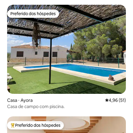
Preferido dos hóspedes
Preferido dos hóspedes
Casa ⋅ Ayora
4,96 de uma a
4,96 (51)
Casa de campo com piscina.
Preferido dos hóspedes
Entre os melhores preferidos dos hóspedes