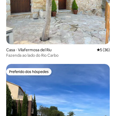
Casa ⋅ Vilafermosa del Riu
5 de uma a
5 (36)
Fazenda ao lado do Rio Carbo
Preferido dos hóspedes
Preferido dos hóspedes