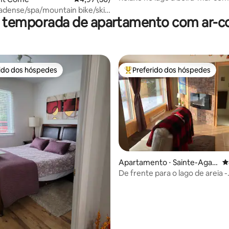
CITQ258834
adense/spa/mountain bike/ski
r temporada de apartamento com ar-c
rido dos hóspedes
Preferido dos hóspedes
 melhores preferidos dos hóspedes
Entre os melhores preferidos d
édia de 5, 117 avaliações
Apartamento ⋅ Sainte-Agat
4
he-des-Monts
De frente para o lago de areia -
Apartamento pequeno - 2964