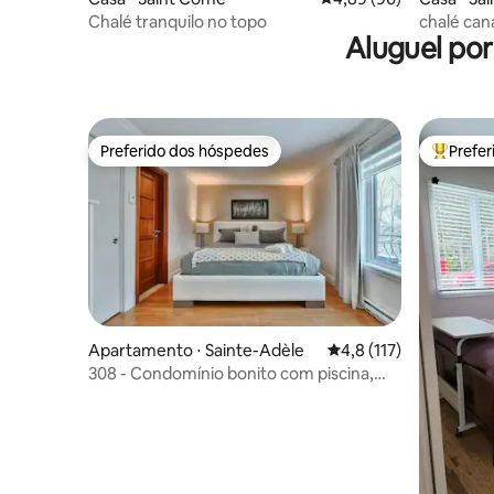
Chalé tranquilo no topo
chalé can
Aluguel po
in/out
Preferido dos hóspedes
Prefe
Preferido dos hóspedes
Entre os
Apartamento ⋅ Sainte-Adèle
4,8 de uma avaliação m
4,8 (117)
308 - Condomínio bonito com piscina,
spas, saunas e academia