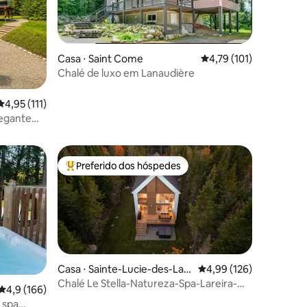
Casa ⋅ Saint Come
4,79 de uma avaliação 
4,79 (101)
Chalé de luxo em Lanaudière
ções
4,95 de uma avaliação média de 5, 111 avaliações
4,95 (111)
hegante
Preferido dos hóspedes
os hóspedes
Entre os melhores preferidos dos hóspedes
Casa ⋅ Sainte-Lucie-des-Lau
4,99 de uma avaliação 
4,99 (126)
rentides
Chalé Le Stella-Natureza-Spa-Lareira-
4,9 de uma avaliação média de 5, 166 avaliações
4,9 (166)
Lago-Montanha
 spa
ções