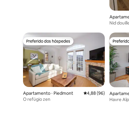
Apartamen
de-Mont
Preferido dos hóspedes
Preferid
Preferido dos hóspedes
Preferid
Apartamento ⋅ Piedmont
4,88 de uma avaliação 
4,88 (96)
Apartame
O refúgio zen
Havre Alp