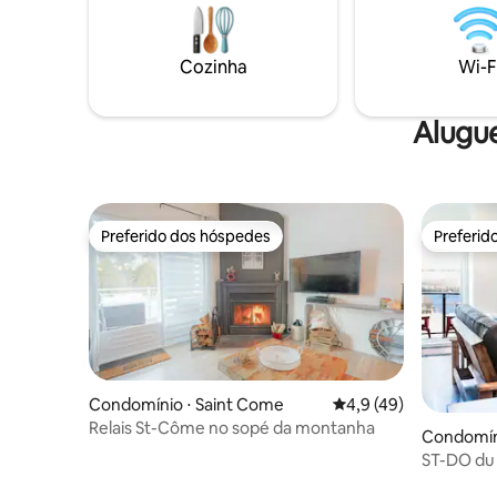
toda a fa
Churrasco em um terraço lindamente
o ano par
mobiliado Lareira a gás➳ interna e lareira
qual for a
externa ➳ Spa aberto durante todas as
Cozinha
Wi-F
estações!
Alugu
Preferido dos hóspedes
Preferid
Preferido dos hóspedes
Preferid
Condomínio ⋅ Saint Come
4,9 de uma avaliação 
4,9 (49)
Relais St-Côme no sopé da montanha
Condomíni
-Montcal
ST-DO du