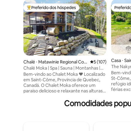
Preferido dos hóspedes
Preferid
Entre os melhores preferidos dos hóspedes
Preferid
Casa ⋅ Sa
Chalé ⋅ Matawinie Regional Cou
5 de uma avaliação m
5 (107)
The Nakyma
nty Municipality
Chalé Moka | Spa | Sauna | Montanhas |
Côme
Bem-vindo ao Na
Cama king size
Bem-vindo ao Chalet Moka ♥ Localizado
St-Côme,
em Saint-Côme, Província de Quebec,
refúgio i
Canadá. O Chalet Moka oferece um
férias excepciona
paraíso delicioso e relaxante nas alturas.
ao teto co
Voe com memórias maravilhosas da
região • U
Comodidades popula
natureza durante sua estadia relaxante!
lareira ao 
Vista ➳ panorâmica para a montanha
memórias 
Estação de carregamento➳ elétrico ➳
espaçosos
Jogos de tabuleiro para toda a família ➳
Churrasque
Sauna onde você encontrará sua paz
e Smart T
interior durante todas as estações! ➳