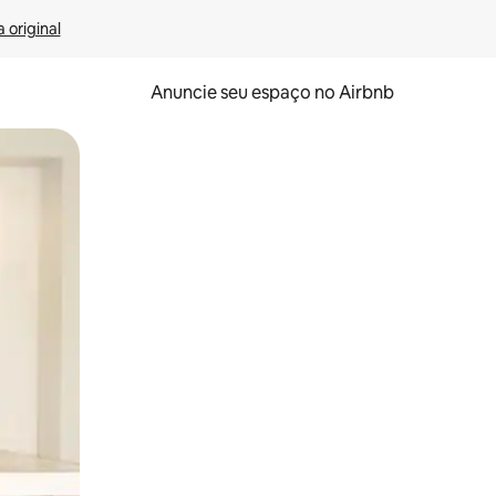
 original
Anuncie seu espaço no Airbnb
 deslizando o dedo na tela.