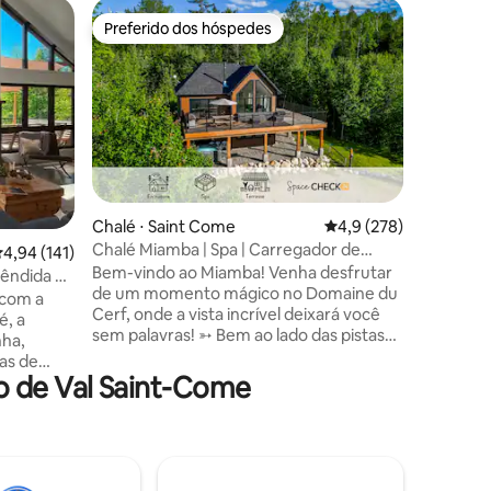
Chalé ⋅ 
Preferido dos hóspedes
Prefe
Preferido dos hóspedes
Entre o
Chalet Ho
hidromass
Para suas
Horizon,
para as monta
chalé gra
minutos de dist
privada,
natureza ✷ Grandes janelas b
com vist
ções
Chalé ⋅ Saint Come
4,9 de uma avaliação 
4,9 (278)
luxuosos
Chalé Miamba | Spa | Carregador de
,94 de uma avaliação média de 5, 141 avaliações
4,94 (141)
todo o a
veículos elétricos | Fogueira
Bem-vindo ao Miamba! Venha desfrutar
churrasqu
de um momento mágico no Domaine du
com alto-
 com a
Cerf, onde a vista incrível deixará você
aconcheg
é, a
sem palavras! ➳ Bem ao lado das pistas
pebolim 
ha,
de esqui e mountain bike Estação de
has de
carregamento de➳ nível 2 para seu
o de Val Saint-Come
sta
veículo elétrico ➳ Terraço com vista
 nosso
panorâmica para a montanha! Spa de➳ 4
m cenário
estações! ➳ Churrasqueira e área de
iências
jantar ao ar livre ➳ Fogueira ao ar livre e
iaques,
lareira a lenha Futebol de➳ mesa para