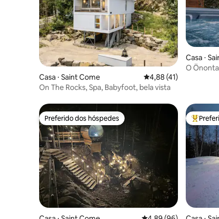
Casa ⋅ Sa
O Önonta'
Casa ⋅ Saint Come
4,88 de uma avaliação 
4,88 (41)
On The Rocks, Spa, Babyfoot, bela vista
Preferido dos hóspedes
Prefe
Preferido dos hóspedes
Entre os
Casa ⋅ Saint Come
4,89 de uma avaliação 
4,89 (96)
Casa ⋅ Sa