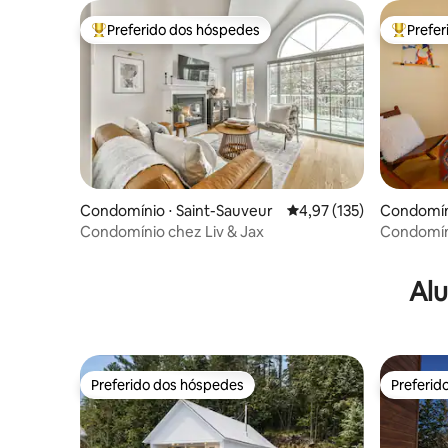
Preferido dos hóspedes
Prefe
Entre os melhores preferidos dos hóspedes
Entre os
Condomínio ⋅ Saint-Sauveur
4,97 de uma avaliação m
4,97 (135)
Condomíni
Condomínio chez Liv & Jax
Condomín
do parque
Alu
Preferido dos hóspedes
Preferid
Preferido dos hóspedes
Preferid