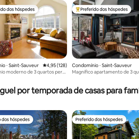
rido dos hóspedes
Preferido dos hóspedes
 melhores preferidos dos hóspedes
Entre os melhores preferidos d
édia de 5, 135 avaliações
o ⋅ Saint-Sauveur
4,95 de uma avaliação média de 5, 128 avalia
4,95 (128)
Condomínio ⋅ Saint-Sauveur
io moderno de 3 quartos perto
Magnífico apartamento de 3 qu
 aquático!
com acesso direto às pistas de
St-Sauveur #301
guel por temporada de casas para famí
o dos hóspedes
Preferido dos hóspedes
o dos hóspedes
Preferido dos hóspedes