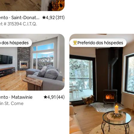
to ⋅ Saint-Donat-
4,92 de uma avaliação média de 5, 311 avalia
4,92 (311)
calm
Nid douillet # 315394 C.I.T.Q.
o dos hóspedes
Preferido dos hóspedes
o dos hóspedes
Entre os melhores preferidos d
média de 5, 96 avaliações
nto ⋅ Matawinie
4,91 de uma avaliação média de 5, 44 avalia
4,91 (44)
in St. Come