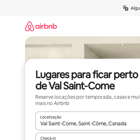
Pular
Algu
para
o
conteúdo
Lugares para ficar perto
de Val Saint-Come
Reserve locações por temporada, casas e mu
mais no Airbnb
Localização
Quando os resultados estiverem disponíveis, expl
Check-in