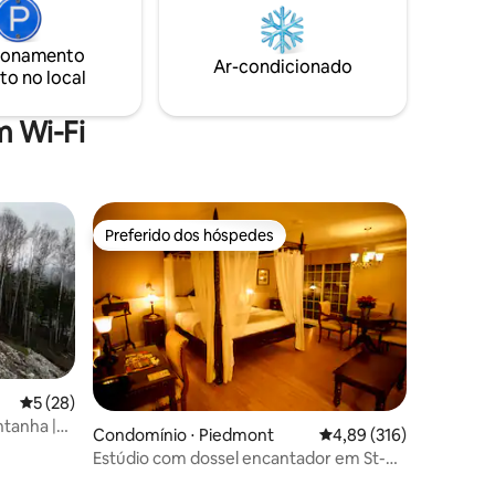
animar suas noites! ➳ Ar-condicionado
 externa,
Luz natural➳ excepcional! Espaço ➳ de
fliperama
trabalho
ionamento
 é
Ar-condicionado
to no local
a
 Wi-Fi
Preferido dos hóspedes
Preferido dos hóspedes
5 de uma avaliação média de 5, 28 avaliações
5 (28)
ntanha |
ções
Condomínio ⋅ Piedmont
4,89 de uma avaliação 
4,89 (316)
Estúdio com dossel encantador em St-
Sauveur