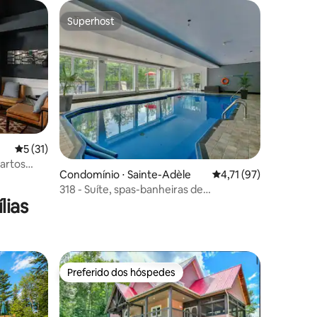
Superhost
os hóspedes
Superhost
ções
5 de uma avaliação média de 5, 31 avaliações
5 (31)
artos
Condomínio ⋅ Sainte-Adèle
4,71 de uma avaliação
4,71 (97)
 esqui em
318 - Suíte, spas-banheiras de
lias
hidromassagem, saunas e piscina
Preferido dos hóspedes
Preferido dos hóspedes