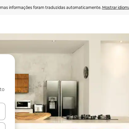
mas informações foram traduzidas automaticamente. 
Mostrar idioma
ito
ore-os usando as seta para cima e para baixo do teclado ou tocando e