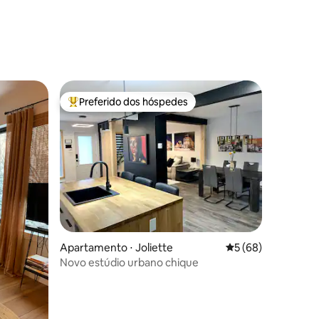
ções
Preferido dos hóspedes
os hóspedes
Entre os melhores preferidos dos hóspedes
ções
Apartamento ⋅ Joliette
5 de uma avaliação
5 (68)
Novo estúdio urbano chique