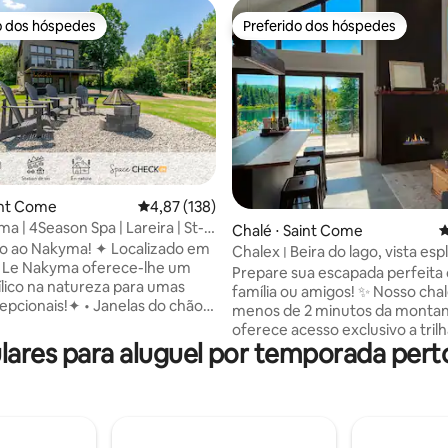
o dos hóspedes
Preferido dos hóspedes
o dos hóspedes
Preferido dos hóspedes
int Come
4,87 de uma avaliação média de 5, 138 avalia
4,87 (138)
édia de 5, 107 avaliações
 | 4Season Spa | Lareira | St-
Chalé ⋅ Saint Come
4
kyma! ✦ Localizado em
Chalex ׀ Beira do lago, vista esplêndida e
 Le Nakyma oferece-lhe um
esqui (1 km)
Prepare sua escapada perfeita
dílico na natureza para umas
família ou amigos! ✨ Nosso chal
is!✦ • Janelas do chão
menos de 2 minutos da montan
m vista para a fauna e flora da
oferece acesso exclusivo a tril
ma vista de tirar o fôlego • Uma
res para aluguel por temporada pert
esqui alpino e caminhadas. A vi
ar livre para criar belas
excepcional do lago a partir do
sob um céu estrelado • Dois
alojamento de 2 andares cria u
 terraços mobiliados •
encantador. Desfrute de exper
ira acessível • Wi-Fi confiável
únicas com prancha de SUP, ca
V • Jogos de tabuleiro para
banheira de hidromassagem,