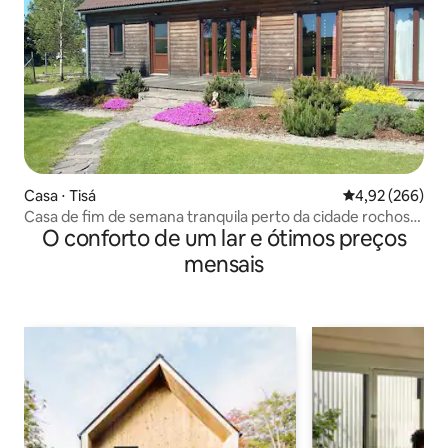
Casa ⋅ Tisá
4,92 de uma ava
4,92 (266)
Casa de fim de semana tranquila perto da cidade rochosa
O conforto de um lar e ótimos preços
de Tisá
mensais