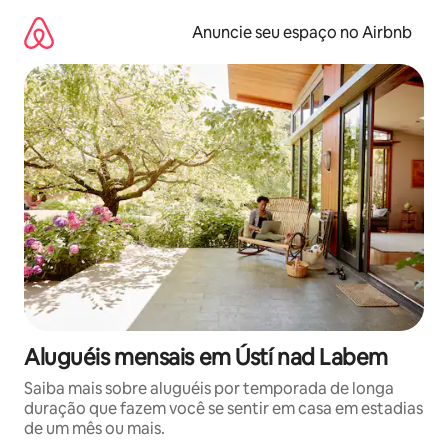
Pular
para
Anuncie seu espaço no Airbnb
o
conteúdo
Aluguéis mensais em Ústí nad Labem
Saiba mais sobre aluguéis por temporada de longa
duração que fazem você se sentir em casa em estadias
de um mês ou mais.