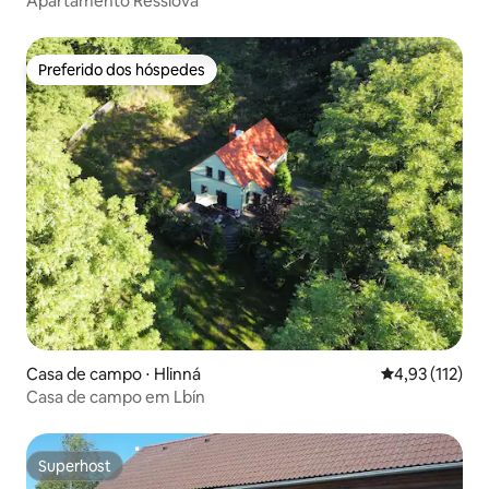
Apartamento Resslova
Preferido dos hóspedes
Preferido dos hóspedes
Casa de campo ⋅ Hlinná
4,93 de uma av
4,93 (112)
Casa de campo em Lbín
Superhost
Superhost