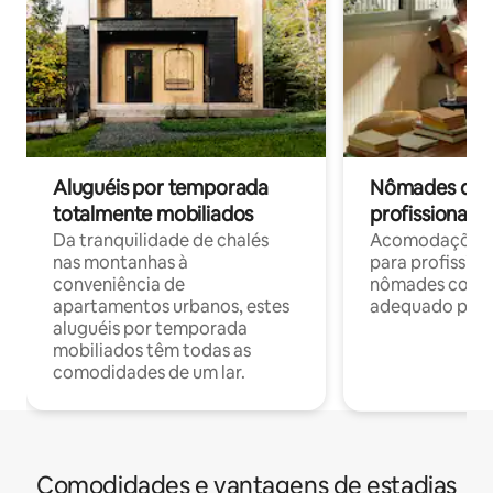
Aluguéis por temporada
Nômades digit
totalmente mobiliados
profissionais 
Da tranquilidade de chalés
Acomodações c
nas montanhas à
para profission
conveniência de
nômades com W
apartamentos urbanos, estes
adequado para 
aluguéis por temporada
mobiliados têm todas as
comodidades de um lar.
Comodidades e vantagens de estadias