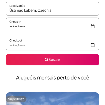
Localização
Quando os resultados estiverem disponíveis, explore-os usando
Check-in
Checkout
Buscar
Aluguéis mensais perto de você
Superhost
Superhost