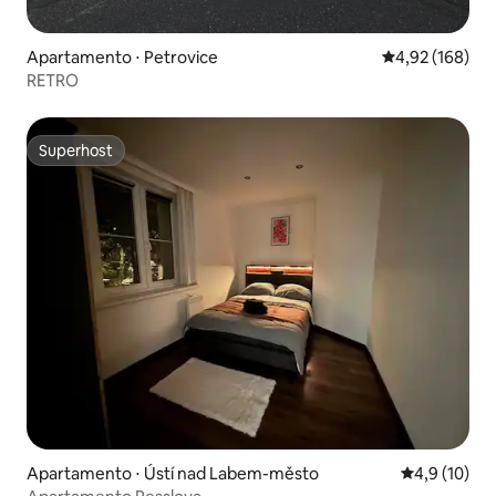
Apartamento ⋅ Petrovice
4,92 de uma av
4,92 (168)
RETRO
Superhost
Superhost
Apartamento ⋅ Ústí nad Labem-město
4,9 de uma a
4,9 (10)