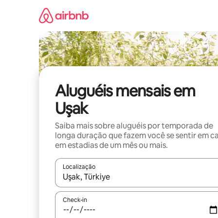
Pular
para
o
conteúdo
Aluguéis mensais em
Uşak
Saiba mais sobre aluguéis por temporada de
longa duração que fazem você se sentir em c
em estadias de um mês ou mais.
Localização
Quando os resultados estiverem disponíveis, expl
Check-in