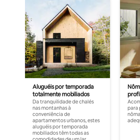
Aluguéis por temporada
Nôma
totalmente mobiliados
profi
Da tranquilidade de chalés
Acom
nas montanhas à
para 
conveniência de
nôma
apartamentos urbanos, estes
adequ
aluguéis por temporada
mobiliados têm todas as
comodidades de um lar.