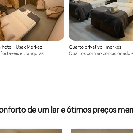
 hotel ⋅ Uşak Merkez
Quarto privativo ⋅ merkez
fortáveis e tranquilas
Quartos com ar-condicionado 
ao estádio da cidade de Uşak.
média de 5, 21 avaliações
onforto de um lar e ótimos preços men