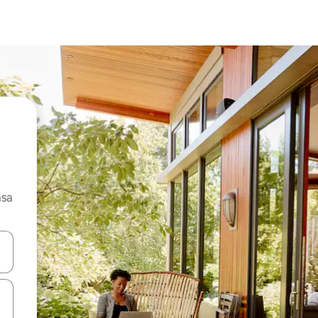
asa
ore-os usando as seta para cima e para baixo do teclado ou tocando e