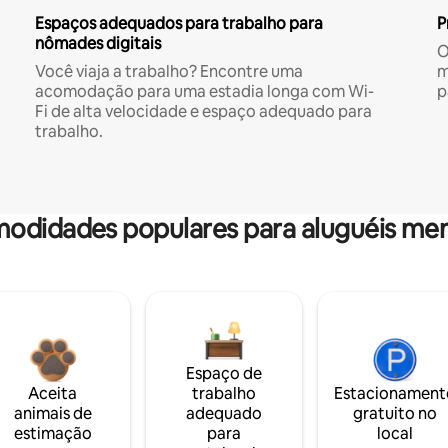
Espaços adequados para trabalho para
P
nômades digitais
O
Você viaja a trabalho? Encontre uma
m
acomodação para uma estadia longa com Wi-
p
Fi de alta velocidade e espaço adequado para
trabalho.
odidades populares para aluguéis men
Espaço de
Aceita
trabalho
Estacionament
animais de
adequado
gratuito no
estimação
para
local