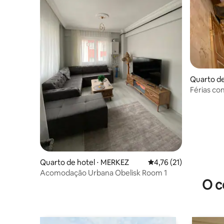
Quarto de
Férias con
Quarto de hotel ⋅ MERKEZ
4,76 de uma avaliação 
4,76 (21)
Acomodação Urbana Obelisk Room 1
O c