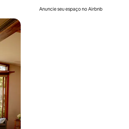
Anuncie seu espaço no Airbnb
 deslizando o dedo na tela.