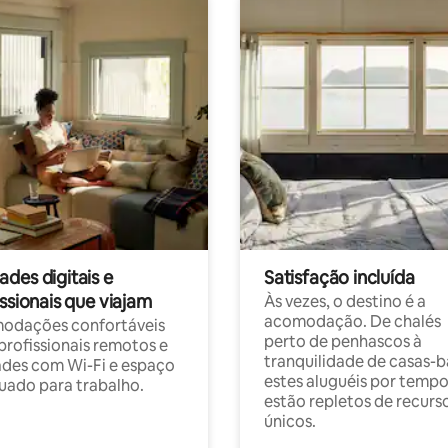
des digitais e
Satisfação incluída
ssionais que viajam
Às vezes, o destino é a
acomodação. De chalés
odações confortáveis
perto de penhascos à
profissionais remotos e
tranquilidade de casas-b
des com Wi-Fi e espaço
estes aluguéis por temp
ado para trabalho.
estão repletos de recurs
únicos.