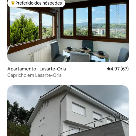
Preferido dos hóspedes
Entre os melhores preferidos dos hóspedes
Apartamento ⋅ Lasarte-Oria
4,97 de uma a
4,97 (67)
Capricho em Lasarte-Oria