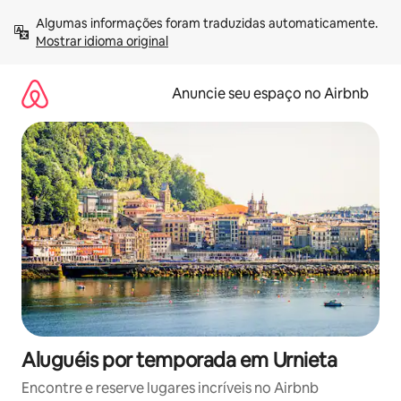
Pular
Algumas informações foram traduzidas automaticamente. 
para
Mostrar idioma original
o
conteúdo
Anuncie seu espaço no Airbnb
Aluguéis por temporada em Urnieta
Encontre e reserve lugares incríveis no Airbnb