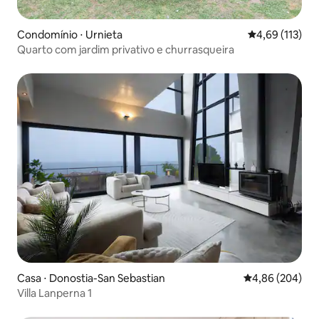
Condomínio ⋅ Urnieta
4,69 de uma av
4,69 (113)
Quarto com jardim privativo e churrasqueira
Casa ⋅ Donostia-San Sebastian
4,86 de uma ava
4,86 (204)
Villa Lanperna 1