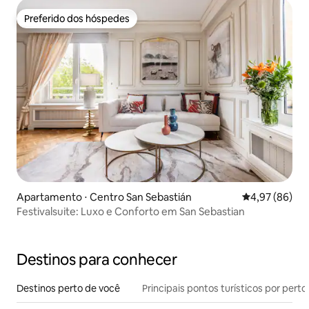
Preferido dos hóspedes
Preferido dos hóspedes
Apartamento ⋅ Centro San Sebastián
4,97 de uma a
4,97 (86)
Festivalsuite: Luxo e Conforto em San Sebastian
Destinos para conhecer
Destinos perto de você
Principais pontos turísticos por perto