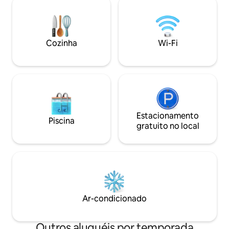
Grande jardim com 
grande, gran ducha, espacio office para
de jantar com pérg
la lavadora y el termo de agua caliente.
trampolim, cesta,
Apartamento con entrada privada. Dos
livre...
plazas de garaje disponibles. Atención!!
Cozinha
Wi-Fi
La entrada a los garajes es estrecho,
apto para coches menores de
4m70cms. Llaves electrónicas para
acceder. Sistema de alarma opcional.
Opción de servicio de compra
supermercado así como reservas para
restaurantes, paseos o visitas. Limpieza
diaria opcional, compra a demanda antes
Estacionamento
Piscina
de la llegada, reservas en restaurantes
gratuito no local
con estrella Michelin u otros
restaurantes, rutas por el Pais Vasco y
alrededores, rutas y deportes de
aventura, alquiler de coche con chofer
privado, visitas privadas con guia a
museos, visitas privadas a bares de
pintxos, encuentros con artistas y chefs
Ar-condicionado
locales, visitas a la ciudad, salidas al mar
en velero.
Outros aluguéis por temporada