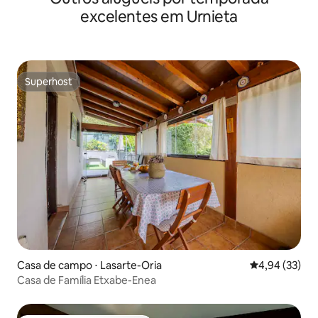
excelentes em Urnieta
Superhost
Superhost
Casa de campo ⋅ Lasarte-Oria
4,94 de uma a
4,94 (33)
Casa de Família Etxabe-Enea