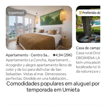
Superhost
Preferido dos 
Superhost
Entre os melhore
Casa de campo ⋅ 
Casa rural Oroime
Apartamento ⋅ Centro San
4,94 de uma avaliação média de 5
4,94 (296)
San Sebastián
OROIMENA LAND
Sebastián
Apartamento La Concha, Apartamento
tem uma piscina p
estúdio La Concha
Acogedor y alegre apartamento lleno de
localizada no Vale
color y de luz para disfrutar de San
da natureza e a p
Sebastian. Vistas al mar. Dimensiones
da Via Verde de Pl
perfectas. Dividido en una habitación
15 minutos de carr
Comodidades populares em aluguel por
espaciosa y con buenos armarios, un
Tem uma grande sa
salón comedor amplio con un sofá super
temporada em Urnieta
cozinha equipada, 
cómodo y cuadros modernos, una
completos, sala de 
cocina abierta con todos los
jogos com ping-po
electrodomésticos necesarios y de las
churrasqueira com 
primeras marcas. Cuarto de baño