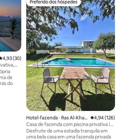
Preferido dos hóspedes
Preferi
Preferido dos hóspedes
Preferi
Marina pr
piscina p
Descubra 
apartame
Marina, 
Dubai, JB
Perfeitam
praia, re
este apa
foi proje
4,93 de uma avaliação média de 5, 30 avaliações
4,93 (30)
conveniência. 5 quartos 
vativa,
cama king-size
ópria
com TV Banheiros modernos com uma
ima de
cabine de c
rás do
Jantar Sofá-cama queen Piscina
privativa.
ESTADIAS
, este
2 quartos
Hotel-fazenda ⋅ Ras Al-Khai
4,94 de uma avaliação 
4,94 (126)
,
mah
Casa de fazenda com piscina privativa |
ai.
Retiro familiar
Desfrute de uma estadia tranquila em
casais,
uma bela casa em uma fazenda privada
spedes. A