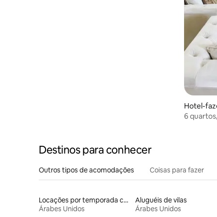
Hotel-faz
6 quartos
piscina/g
AD/Al AI
Destinos para conhecer
Outros tipos de acomodações
Coisas para fazer
Locações por temporada com piscina
Aluguéis de vilas
Árabes Unidos
Árabes Unidos