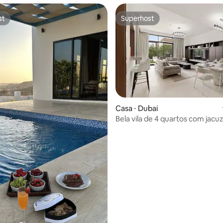
st
Superhost
st
Superhost
Casa ⋅ Dubai
média de 5, 65 avaliações
Bela vila de 4 quartos com jacuz
de churrasco