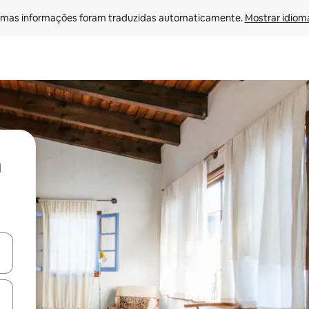
mas informações foram traduzidas automaticamente. 
Mostrar idioma
ore-os usando as seta para cima e para baixo do teclado ou tocando e