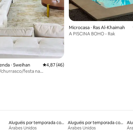
Microcasa ⋅ Ras Al-Khaimah
A PISCINA BOHO - Rak
enda ⋅ Sweihan
4,87 de uma avaliação média de 5, 46 avalia
4,87 (46)
/churrasco/festa na
rande fazenda de luxo perto de
N
Aluguéis por temporada com cama de altura acessível
Aluguéis por temporada com banheira de hidromassagem
Árabes Unidos
Árabes Unidos
Ár