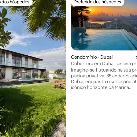
o dos hóspedes
Preferido dos hóspedes
o dos hóspedes
Preferido dos hóspedes
Condomínio ⋅ Dubai
média de 5, 92 avaliações
Cobertura em Dubai, piscina pri
ideal para famílias, 2 quartos
Imagine-se flutuando na sua pr
piscina privativa, 35 andares ac
Dubai, enquanto o sol se põe at
icônico horizonte da Marina.
DESCONTOS DEFINIDOS PARA 
SEMANAIS E MENSAIS Completamente
privado, sem vizinhos com vista
deslumbrante apartamento de 
oferece uma experiência única
raramente encontrada em Dub
Perfeito para nômades digitais, 
famílias ou grupos de até 7 hó