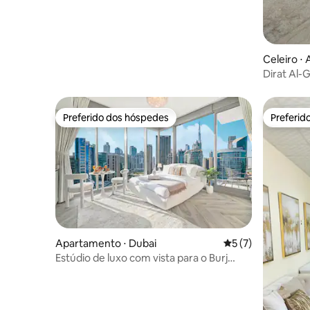
Celeiro ⋅ 
Dirat Al-G
Preferido dos hóspedes
Preferid
Preferido dos hóspedes
Preferid
Apartamento ⋅ Dubai
5 de uma avaliação
5 (7)
Estúdio de luxo com vista para o Burj
Khalifa e o canal