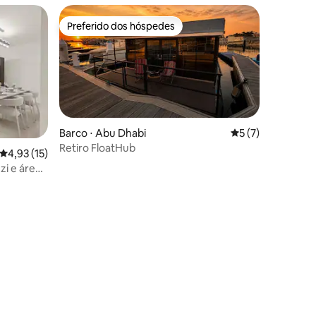
Preferido dos hóspedes
Preferido dos hóspedes
Barco ⋅ Abu Dhabi
5 de uma avaliaçã
5 (7)
Retiro FloatHub
4,93 de uma avaliação média de 5, 15 avaliações
4,93 (15)
zi e área