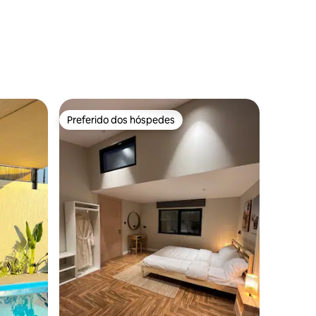
ções
Preferido dos hóspedes
Preferido dos hóspedes