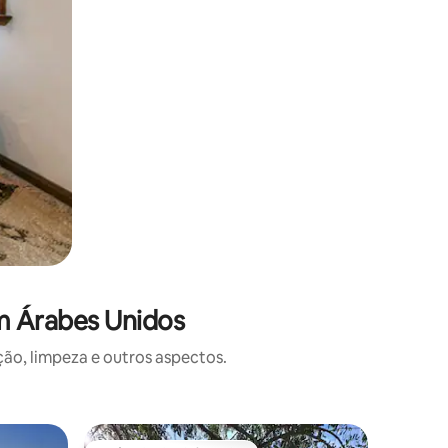
m Árabes Unidos
o, limpeza e outros aspectos.
Apartame