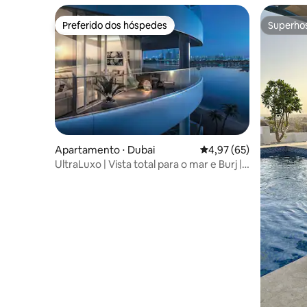
Preferido dos hóspedes
Superho
Preferido dos hóspedes
Superho
Apartamento ⋅ Dubai
4,97 de uma avaliação 
4,97 (65)
UltraLuxo | Vista total para o mar e Burj |
Praia privativa