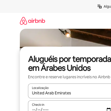
Pular
Algu
para
o
conteúdo
Aluguéis por temporada
em Árabes Unidos
Encontre e reserve lugares incríveis no Airbnb
Localização
Quando os resultados estiverem disponíveis, expl
Check-in