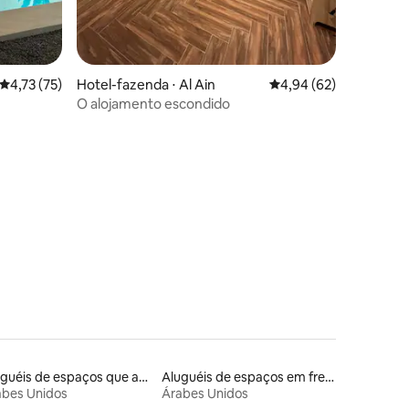
4,73 de uma avaliação média de 5, 75 avaliações
4,73 (75)
Hotel-fazenda ⋅ Al Ain
4,94 de uma avaliação
4,94 (62)
O alojamento escondido
ções
Aluguéis de espaços que aceitam animais de estimação
Aluguéis de espaços em frente à praia
abes Unidos
Árabes Unidos