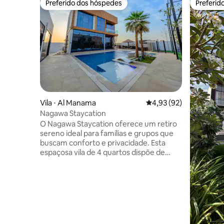
Preferido dos hóspedes
Preferid
Preferido dos hóspedes
Preferid
Vila ⋅ Al Manama
4,93 de uma avaliação 
4,93 (92)
Nagawa Staycation
O Nagawa Staycation oferece um retiro
sereno ideal para famílias e grupos que
buscam conforto e privacidade. Esta
espaçosa vila de 4 quartos dispõe de
piscina privada, banheira de
hidromassagem e jardim,
complementados por uma cozinha
totalmente equipada, cinco banheiros e
comodidades modernas. Os hóspedes
podem desfrutar de refeições ao ar livre
com churrasqueira e um terraço com