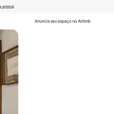
 original
Anuncie seu espaço no Airbnb
 deslizando o dedo na tela.