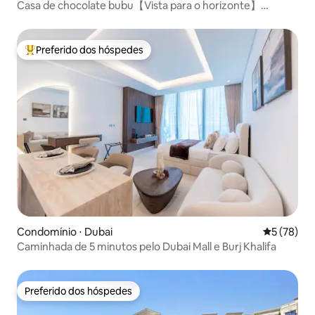
Casa de chocolate bubu【Vista para o horizonte】
[Promoção]
Preferido dos hóspedes
Entre os melhores preferidos dos hóspedes
Condomínio ⋅ Dubai
5 de uma a
5 (78)
Caminhada de 5 minutos pelo Dubai Mall e Burj Khalifa
Preferido dos hóspedes
Preferido dos hóspedes