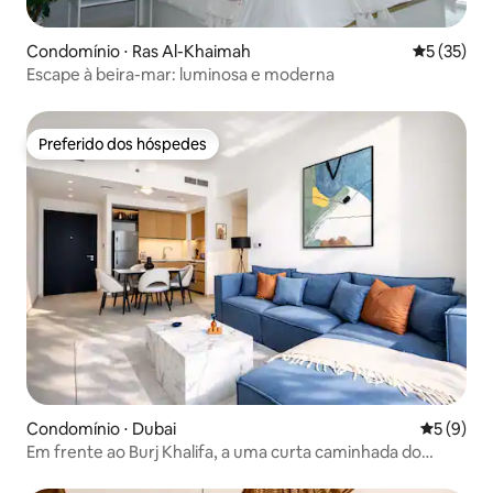
Condomínio ⋅ Ras Al-Khaimah
5 de uma a
5 (35)
Escape à beira-mar: luminosa e moderna
Preferido dos hóspedes
Preferido dos hóspedes
Condomínio ⋅ Dubai
5 de uma 
5 (9)
Em frente ao Burj Khalifa, a uma curta caminhada do
shopping, academia e piscina