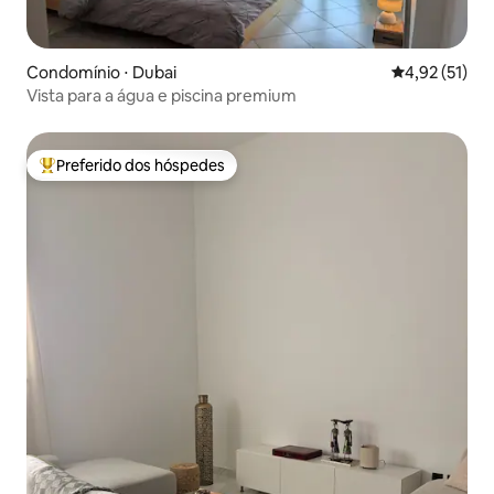
Condomínio ⋅ Dubai
4,92 de uma a
4,92 (51)
Vista para a água e piscina premium
Preferido dos hóspedes
Entre os melhores preferidos dos hóspedes