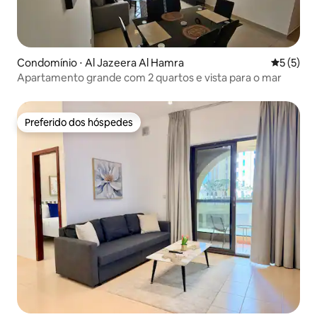
Condomínio ⋅ Al Jazeera Al Hamra
5 de uma 
5 (5)
Apartamento grande com 2 quartos e vista para o mar
Preferido dos hóspedes
Preferido dos hóspedes