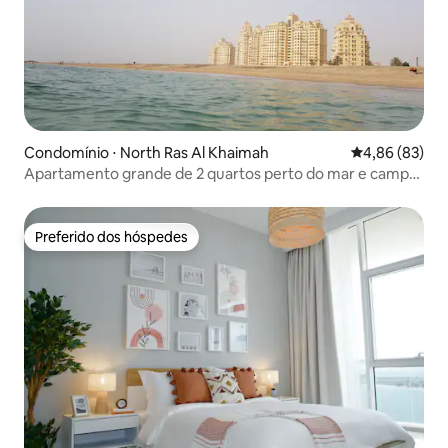
Condomínio ⋅ North Ras Al Khaimah
4,86 de uma a
4,86 (83)
Apartamento grande de 2 quartos perto do mar e campo
de golfe
Preferido dos hóspedes
Preferido dos hóspedes