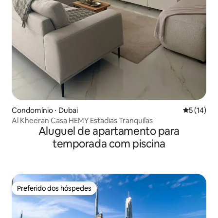
Condomínio ⋅ Dubai
5 de uma a
5 (14)
Al Kheeran Casa HEMY Estadias Tranquilas
Aluguel de apartamento para
temporada com piscina
Preferido dos hóspedes
Preferido dos hóspedes