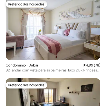
Preferido dos hóspedes
Preferido dos hóspedes
Condomínio ⋅ Dubai
4,99 de uma a
4,99 (78)
82º andar com vista para as palmeiras, luxo 2 BR Princess
Tower
Preferido dos hóspedes
Preferido dos hóspedes