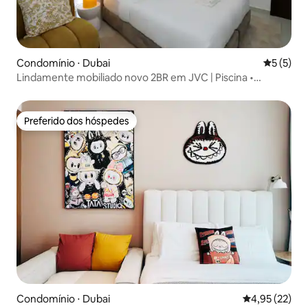
Condomínio ⋅ Dubai
5 de uma 
5 (5)
Lindamente mobiliado novo 2BR em JVC | Piscina •
Academia
Preferido dos hóspedes
Preferido dos hóspedes
Condomínio ⋅ Dubai
4,95 de uma a
4,95 (22)