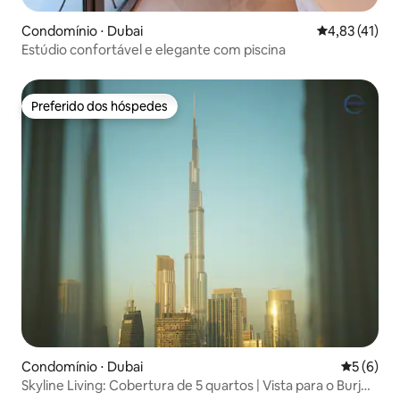
Condomínio ⋅ Dubai
4,83 de uma a
4,83 (41)
Estúdio confortável e elegante com piscina
Preferido dos hóspedes
Preferido dos hóspedes
Condomínio ⋅ Dubai
5 de uma 
5 (6)
Skyline Living: Cobertura de 5 quartos | Vista para o Burj