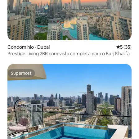
Condomínio ⋅ Dubai
5 de uma a
5 (35)
Prestige Living 2BR com vista completa para o Burj Khalifa
Superhost
Superhost