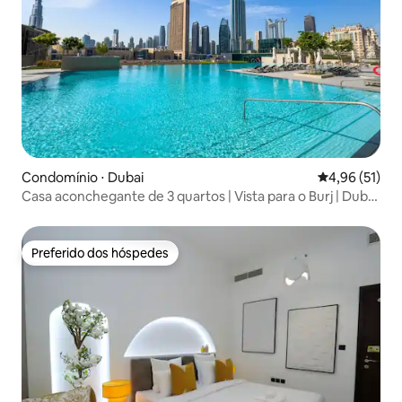
Condomínio ⋅ Dubai
4,96 de uma a
4,96 (51)
Casa aconchegante de 3 quartos | Vista para o Burj | Dubai
Mall 5mn
Preferido dos hóspedes
Preferido dos hóspedes