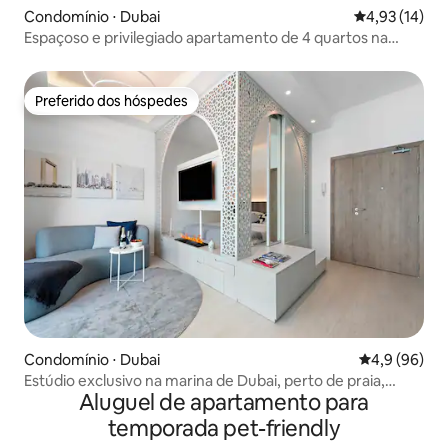
Condomínio ⋅ Dubai
4,93 de uma a
4,93 (14)
Espaçoso e privilegiado apartamento de 4 quartos na
praia de JBR, perto do metrô e do shopping
Preferido dos hóspedes
Preferido dos hóspedes
Condomínio ⋅ Dubai
4,9 de uma a
4,9 (96)
Estúdio exclusivo na marina de Dubai, perto de praia,
Aluguel de apartamento para
shopping e metrô
temporada pet-friendly