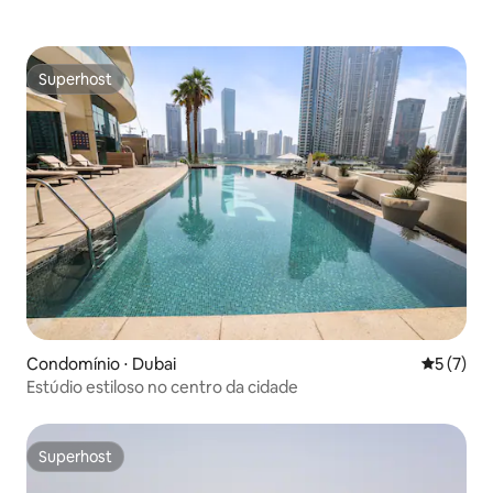
Superhost
Superhost
Condomínio ⋅ Dubai
5 de uma 
5 (7)
Estúdio estiloso no centro da cidade
Superhost
Superhost