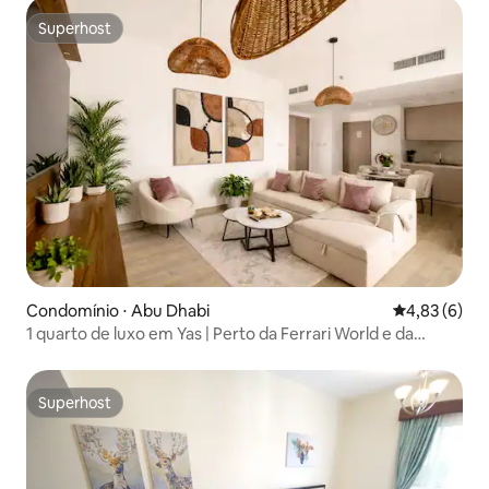
Superhost
Superhost
Condomínio ⋅ Abu Dhabi
4,83 de uma 
4,83 (6)
1 quarto de luxo em Yas | Perto da Ferrari World e da
Warner Bros
Superhost
Superhost