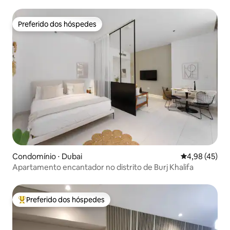
Khalifa
Preferido dos hóspedes
Preferido dos hóspedes
Condomínio ⋅ Dubai
4,98 de uma a
4,98 (45)
Apartamento encantador no distrito de Burj Khalifa
Preferido dos hóspedes
Entre os melhores preferidos dos hóspedes