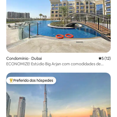
Condomínio ⋅ Dubai
5 de uma a
5 (12)
ECONOMIZE! Estúdio Big Arjan com comodidades de
resort 5 estrelas
Preferido dos hóspedes
Entre os melhores preferidos dos hóspedes