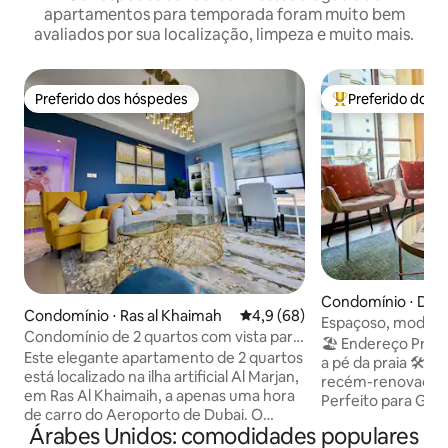
apartamentos para temporada foram muito bem
avaliados por sua localização, limpeza e muito mais.
Preferido dos hóspedes
Preferido dos 
Preferido dos hóspedes
Entre os melhore
Condomínio ⋅ Dub
Condomínio ⋅ Ras al Khaimah
4,9 de uma avaliação média de
4,9 (68)
Espaçoso, moderno
Condomínio de 2 quartos com vista para
pé até a praia e m
🏖️ Endereço Pre
o mar
Este elegante apartamento de 2 quartos
a pé da praia 🛠️ 
está localizado na ilha artificial Al Marjan,
recém-renovado 
em Ras Al Khaimaih, a apenas uma hora
Perfeito para Grup
de carro do Aeroporto de Dubai. O
Caminhe até os me
Árabes Unidos: comodidades populares
condomínio está situado em uma
bares e vida notur