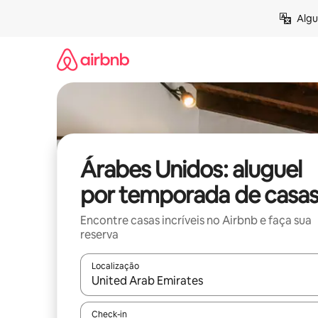
Pular
Algu
para
o
conteúdo
Árabes Unidos: aluguel
por temporada de casa
Encontre casas incríveis no Airbnb e faça sua
reserva
Localização
Quando os resultados estiverem disponíveis, expl
Check-in