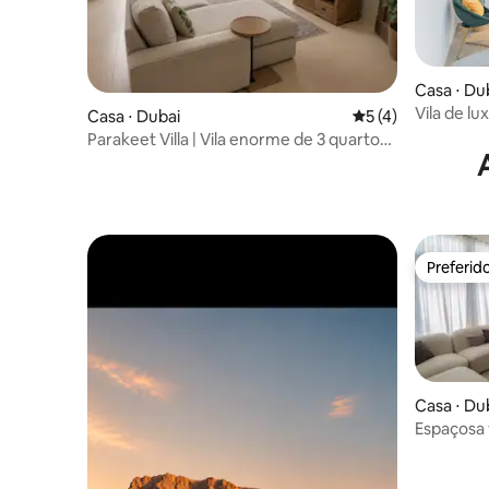
Casa ⋅ Du
Vila de l
Casa ⋅ Dubai
5 de uma avaliação
5 (4)
Parakeet Villa | Vila enorme de 3 quartos |
Ar-condicionado no Garden
Preferid
Preferid
Casa ⋅ Du
Espaçosa 
Hills 2