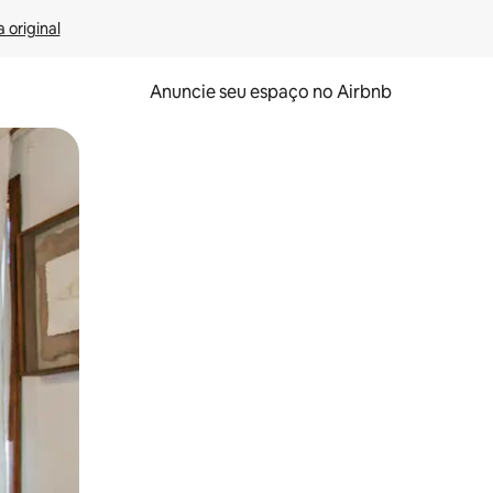
 original
Anuncie seu espaço no Airbnb
 deslizando o dedo na tela.