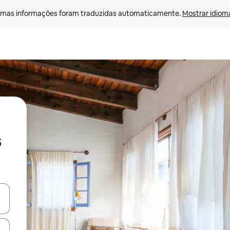
mas informações foram traduzidas automaticamente. 
Mostrar idioma
s
ore-os usando as seta para cima e para baixo do teclado ou tocando e