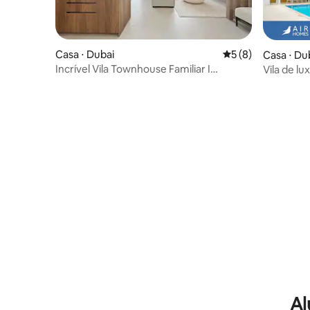
Casa ⋅ Dubai
5 de uma avaliação
5 (8)
Casa ⋅ Du
Incrível Vila Townhouse Familiar I
Vila de lu
Acomoda 10
aquecida p
Al