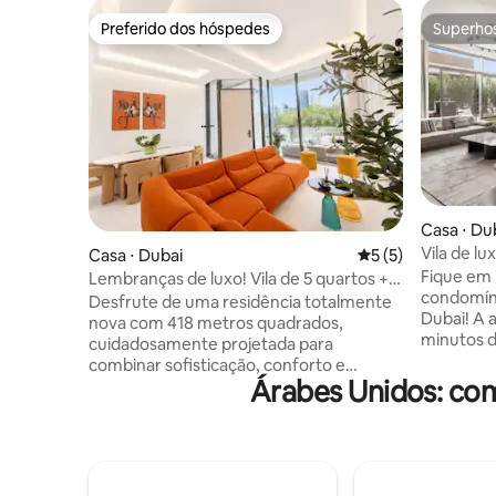
Preferido dos hóspedes
Superho
Preferido dos hóspedes
Superho
Casa ⋅ Du
Vila de l
Casa ⋅ Dubai
5 de uma avaliação
5 (5)
churrasc
Fique em 
Lembranças de luxo! Vila de 5 quartos +
condomíni
piscina + jacuzzi + elevador + academia
Desfrute de uma residência totalmente
Dubai! A apenas 5 minutos do metrô, 10
nova com 418 metros quadrados,
minutos d
cuidadosamente projetada para
Marina de
combinar sofisticação, conforto e
unidade d
Árabes Unidos: co
funcionalidade inteligente. Tudo para
quarto d
uma experiência de estilo de vida
próprio b
perfeita, ideal para hóspedes que
estar, ja
valorizam privacidade, luxo e praticidade.
garagem par
Com cinco quartos de bom tamanho, 6
Superhos
banheiros, uma cozinha de design