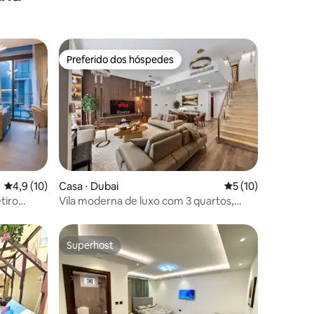
Preferido dos hóspedes
Preferido dos hóspedes
ções
4,9 de uma avaliação média de 5, 10 avaliações
4,9 (10)
Casa ⋅ Dubai
5 de uma avaliação
5 (10)
tiro
Vila moderna de luxo com 3 quartos,
jacuzzi e terraço | JVC
Superhost
Superhost