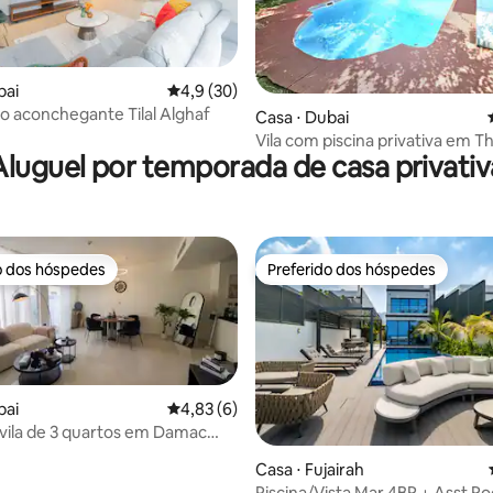
bai
4,9 de uma avaliação média de 5, 30 avalia
4,9 (30)
uxo aconchegante Tilal Alghaf
 média de 5, 4 avaliações
Casa ⋅ Dubai
Vila com piscina privativa em T
Aluguel por temporada de casa privativ
- acomoda 5 pessoas
o dos hóspedes
Preferido dos hóspedes
o dos hóspedes
Preferido dos hóspedes
bai
4,83 de uma avaliação média de 5, 6 avalia
4,83 (6)
vila de 3 quartos em Damac
Casa ⋅ Fujairah
Piscina/Vista Mar 4BR + Asst Ro