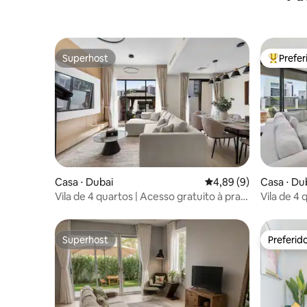
Superhost
Prefe
Superhost
Entre os
Casa ⋅ Dubai
4,89 de uma avaliação
4,89 (9)
Casa ⋅ Du
Vila de 4 quartos | Acesso gratuito à praia
Vila de 4 
de Malibu | Diversão em família
Arabian R
Superhost
Preferid
Superhost
Preferid