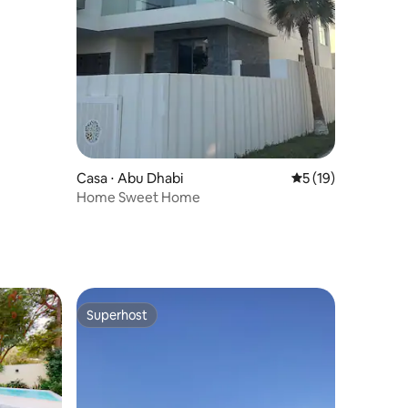
ções
Casa ⋅ Abu Dhabi
5 de uma avaliação
5 (19)
Home Sweet Home
Superhost
Superhost