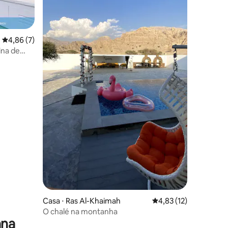
4,86 de uma avaliação média de 5, 7 avaliações
4,86 (7)
ções
ina de
Casa ⋅ Ras Al-Khaimah
4,83 de uma avaliação
4,83 (12)
O chalé na montanha
ana