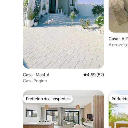
Casa ⋅ Al 
Aproveit
Casa ⋅ Masfut
4,69 de uma avaliação 
4,69 (52)
Casa Pogino
Preferido dos hóspedes
Preferid
Preferido dos hóspedes
Preferid