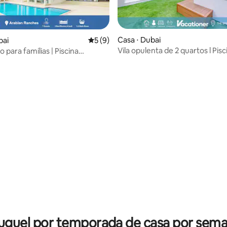
 média de 5, 8 avaliações
Casa ⋅ Dubai
bai
5 de uma avaliação média de 5, 9 avalia
5 (9)
Vila opulenta de 2 quartos l Pisc
xo para famílias | Piscina
imersão privativa
rivativa | 3 quartos
uguel por temporada de casa por sem