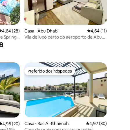
ções
4,64 de uma avaliação média de 5, 28 avaliações
4,64 (28)
Casa ⋅ Abu Dhabi
4,64 de uma avaliação
4,64 (11)
he Springs
Vila de luxo perto do aeroporto de Abu
a
Dhabi
Preferido dos hóspedes
Preferido dos hóspedes
ções
Casa ⋅ Ras Al-Khaimah
4,97 de uma avaliação
4,97 (30)
4,95 de uma avaliação média de 5, 20 avaliações
4,95 (20)
Casa de praia com piscina privativa
om Villa