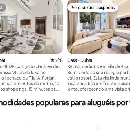
st
Preferido dos hóspedes
st
Preferido dos hóspedes
bai
5 de uma avaliação média de 5, 4 avalia
5 (4)
Casa ⋅ Dubai
uxo 4BDR com jacuzzi e área de
Retiro moderno em vila de 4 qu
 média de 5, 5 avaliações
o
Moradia em estilo resort
nossa VILLA de luxo no
Bem-vindo ao seu refúgio perf
o fechado de Tilal Al Furjan,
estilo resort. Esta vila lindamen
localizada fica em frente à pisci
os shoppings, 15 minutos da
lento, oferecendo uma vista pri
 Dubai e Palm Jumeirah. A
da primeira fila com acesso se
e 350 m² possui 4 quartos,
Situado dentro de uma comun
modidades populares para aluguéis por
e empregada, cada um com seu
tranquila, os hóspedes desfru
anheiro, uma grande sala de
instalações de última geração, 
cuzzi e área de churrasco e uma
uma academia moderna, arred
a 2 carros. Como
paisagens bonitas e áreas de la
ts, garantimos uma
crianças cheias de aventura Sej