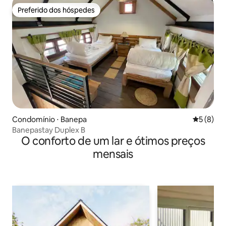
Preferido dos hóspedes
Preferido dos hóspedes
Condomínio ⋅ Banepa
5 de uma 
5 (8)
Banepastay Duplex B
O conforto de um lar e ótimos preços
mensais