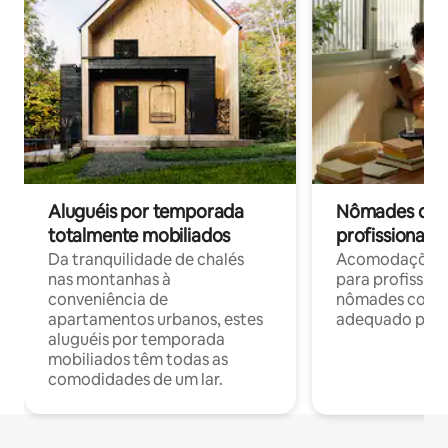
Aluguéis por temporada
Nômades digit
totalmente mobiliados
profissionais 
Da tranquilidade de chalés
Acomodações c
nas montanhas à
para profission
conveniência de
nômades com W
apartamentos urbanos, estes
adequado para 
aluguéis por temporada
mobiliados têm todas as
comodidades de um lar.