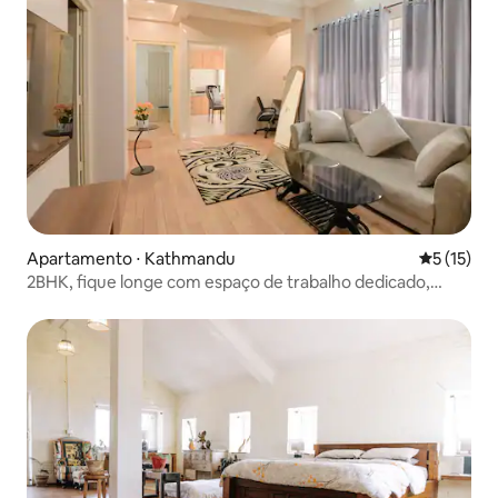
Apartamento ⋅ Kathmandu
5 de uma a
5 (15)
2BHK, fique longe com espaço de trabalho dedicado,
Katmandu