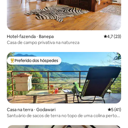
Hotel-fazenda ⋅ Banepa
4,7 de uma a
4,7 (23)
Casa de campo privativa na natureza
Preferido dos hóspedes
Entre os melhores preferidos dos hóspedes
Casa na terra ⋅ Godawari
5 de uma a
5 (41)
Santuário de sacos de terra no topo de uma colina perto
de Katmandu