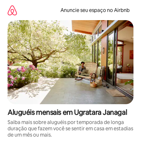
Pular
para
Anuncie seu espaço no Airbnb
o
conteúdo
Aluguéis mensais em Ugratara Janagal
Saiba mais sobre aluguéis por temporada de longa
duração que fazem você se sentir em casa em estadias
de um mês ou mais.