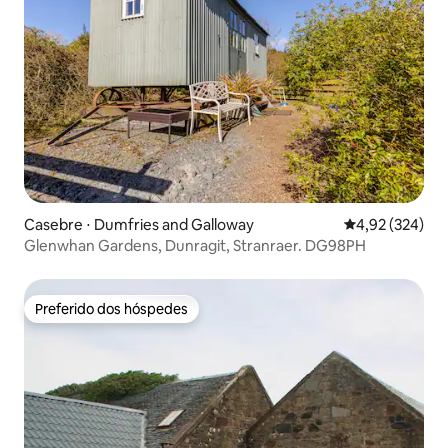
Casebre ⋅ Dumfries and Galloway
4,92 de uma av
4,92 (324)
Glenwhan Gardens, Dunragit, Stranraer. DG98PH
Preferido dos hóspedes
Preferido dos hóspedes