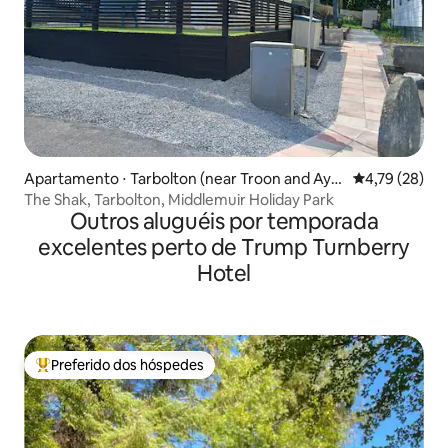
Apartamento ⋅ Tarbolton (near Troon and Ayr)
4,79 de uma a
4,79 (28)
Ayrshire
The Shak, Tarbolton, Middlemuir Holiday Park
Outros aluguéis por temporada
excelentes perto de Trump Turnberry
Hotel
Preferido dos hóspedes
Entre os melhores preferidos dos hóspedes