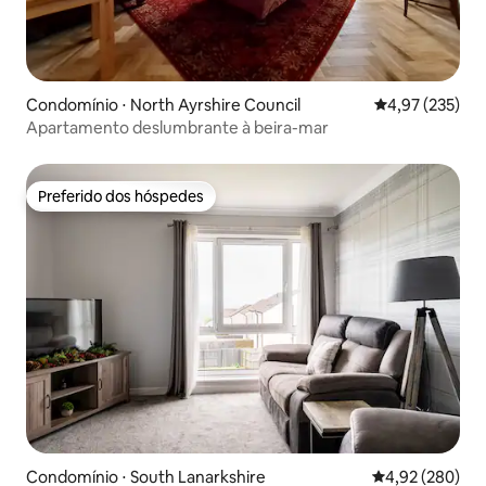
Condomínio ⋅ North Ayrshire Council
4,97 de uma av
4,97 (235)
Apartamento deslumbrante à beira-mar
Preferido dos hóspedes
Preferido dos hóspedes
Condomínio ⋅ South Lanarkshire
4,92 de uma ava
4,92 (280)