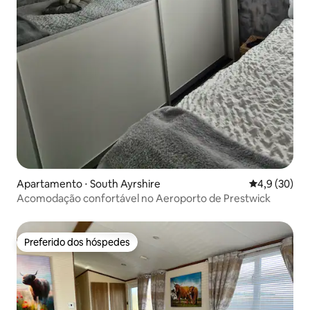
Apartamento ⋅ South Ayrshire
4,9 de uma a
4,9 (30)
Acomodação confortável no Aeroporto de Prestwick
Preferido dos hóspedes
Preferido dos hóspedes