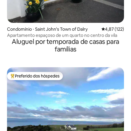
Condomínio ⋅ Saint John's Town of Dalry
4,87 de uma av
4,87 (122)
Apartamento espaçoso de um quarto no centro da vila
Aluguel por temporada de casas para
famílias
Preferido dos hóspedes
Entre os melhores preferidos dos hóspedes