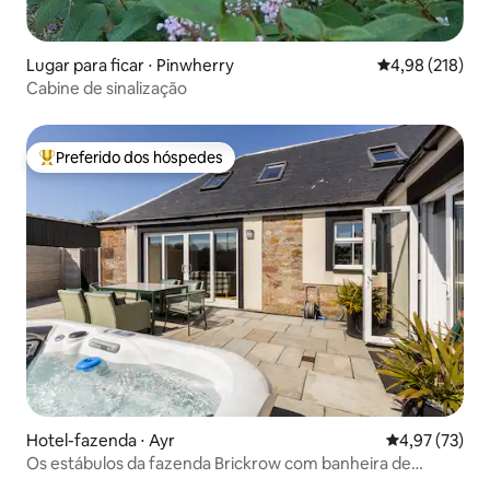
Lugar para ficar ⋅ Pinwherry
4,98 de uma av
4,98 (218)
Cabine de sinalização
Preferido dos hóspedes
Entre os melhores preferidos dos hóspedes
Hotel-fazenda ⋅ Ayr
4,97 de uma a
4,97 (73)
Os estábulos da fazenda Brickrow com banheira de
hidromassagem