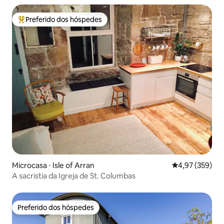
Preferido dos hóspedes
Entre os melhores preferidos dos hóspedes
Microcasa ⋅ Isle of Arran
4,97 de uma av
4,97 (359)
A sacristia da Igreja de St. Columbas
Preferido dos hóspedes
Preferido dos hóspedes