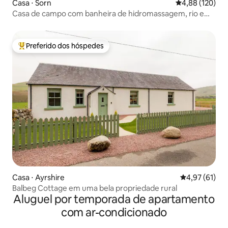
Casa ⋅ Sorn
4,88 de uma av
4,88 (120)
Casa de campo com banheira de hidromassagem, rio e
floresta
Preferido dos hóspedes
Entre os melhores preferidos dos hóspedes
Casa ⋅ Ayrshire
4,97 de uma a
4,97 (61)
Balbeg Cottage em uma bela propriedade rural
Aluguel por temporada de apartamento
com ar-condicionado