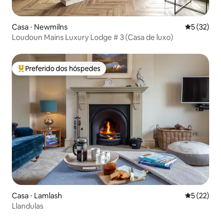
Casa ⋅ Newmilns
5 de uma a
5 (32)
Loudoun Mains Luxury Lodge # 3 (Casa de luxo)
Preferido dos hóspedes
Entre os melhores preferidos dos hóspedes
Casa ⋅ Lamlash
5 de uma a
5 (22)
Llandulas