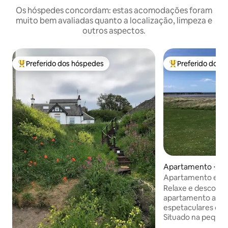
Os hóspedes concordam: estas acomodações foram
muito bem avaliadas quanto a localização, limpeza e
outros aspectos.
Preferido dos hóspedes
Preferido dos 
Entre os melhores preferidos dos hóspedes
Entre os melhore
Apartamento ⋅ Ma
Apartamento em 
Seaview
Relaxe e descontr
apartamento auto-
espetaculares da c
Situado na pequena
Maidens. O apartamento no piso térreo