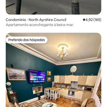
Condomínio ⋅ North Ayrshire Council
4,92 de uma av
4,92 (165)
Apartamento aconchegante à beira-mar.
Preferido dos hóspedes
Preferido dos hóspedes