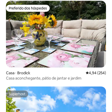
Preferido dos hóspedes
Preferido dos hóspedes
Casa ⋅ Brodick
4,94 de uma ava
4,94 (254)
Casa aconchegante, pátio de jantar e jardim
Superhost
Superhost