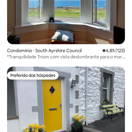
Condomínio ⋅ South Ayrshire Council
4,85 de uma av
4,85 (123)
*Tranquilidade Troon com vista deslumbrante para o mar,
golfe e praia*
Preferido dos hóspedes
Preferido dos hóspedes