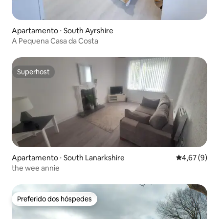
Apartamento ⋅ South Ayrshire
A Pequena Casa da Costa
Superhost
Superhost
Apartamento ⋅ South Lanarkshire
4,67 de uma 
4,67 (9)
the wee annie
Preferido dos hóspedes
Preferido dos hóspedes