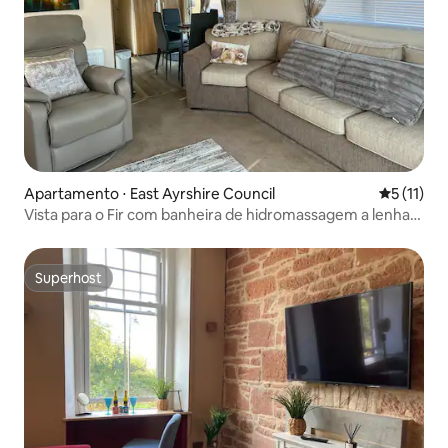
Apartamento ⋅ East Ayrshire Council
5 de uma a
5 (11)
Vista para o Fir com banheira de hidromassagem a lenha
Maneight
Superhost
Superhost