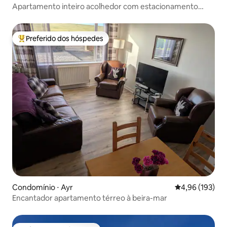
Apartamento inteiro acolhedor com estacionamento
gratuito no local
Preferido dos hóspedes
Entre os melhores preferidos dos hóspedes
Condomínio ⋅ Ayr
4,96 de uma av
4,96 (193)
Encantador apartamento térreo à beira-mar